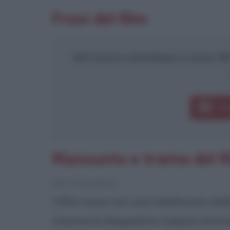
Frasi del film
Nel nostro database ci sono 49 f
Fr
Riassunto e trama del f
[da Wikipedia]
Il film inizia con una telefonata del
chiama la Megaditta Italpetrolceme