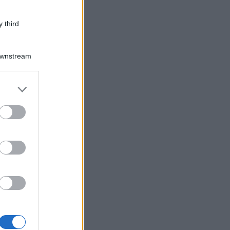
 third
Downstream
er and store
to grant or
ed purposes