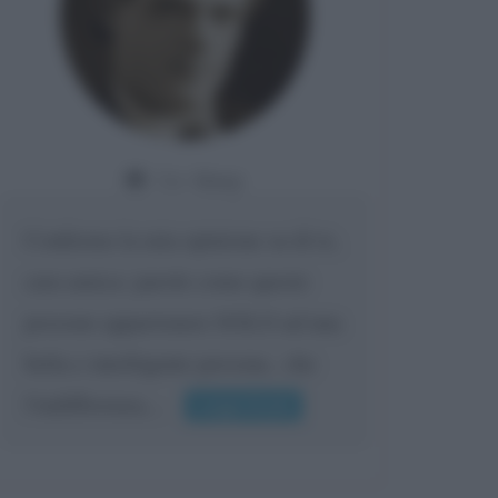
Da:
Giusy
Confermo la mia opinione su di te,
cara amica: parole come queste
possono appartenere SOLO ad una
bella e intelligente persona.. che
l'indifferenza,...
Leggi di più