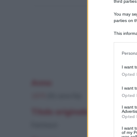
third parties
You may sepa
parties on t
This informa
Participants
Questo film 
Please note
Persona
information 
deny consent
I want t
in below Go
Opted 
Anno
I want t
1975
(51 anni fa)
Opted 
I want 
Titolo originale
Advertis
Opted 
Fantozzi
I want t
of my P
was col