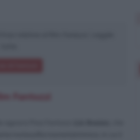
rasi relative al film
Fantozzi
. Leggile
tutte.
asi di Fantozzi
ilm Fantozzi
la signora Pina Fantozzi (
Liù Bosisio
), che
termotessilfarmometalchimica, in cui il