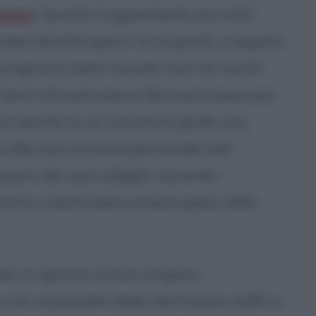
aggio
) "presta tragicamente servizio",
ben diciotto giorni. Si scoprirà, a seguito
e egli era stato murato vivo nei vecchi
 lavori di costruzione dei nuovi ascensori.
alvo (anche se un muratore gli dà una
o alla sua scrivania personale (nel
suno dei suoi colleghi, durante i
accorto o tantomeno preoccupato della
isodi; in ognuno di essi vengono
 le vicissitudini dello sfortunato, buffo e