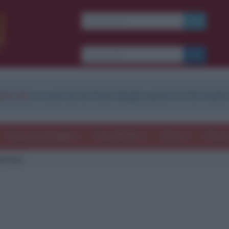
strati
e scarica le frasi degli autori in formato
Frasi con immagini
Frasi dei film
Storie
Poesi
ntozzi