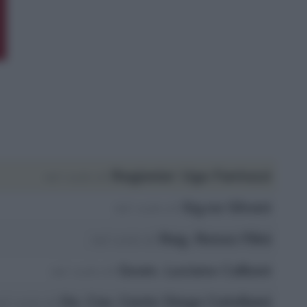
Ragionier Ugo Fantozzi
nel ruolo di
Sig.na Silvani
nel ruolo di
Rag. Renzo Filini
nel ruolo di
Geom. Luciano Calboni
nel ruolo di
On. Cav. Conte Diego Catellami
el ruolo di