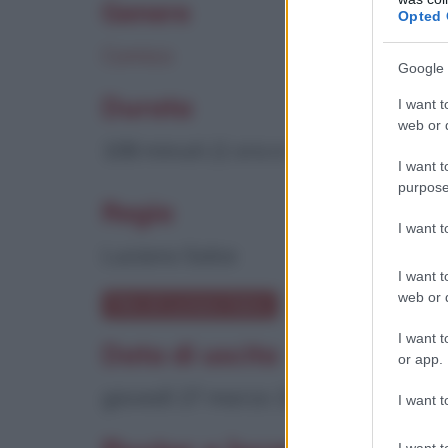
Genere
Opted 
Comico
Google 
Durata
I want t
web or d
108 minuti (1 ora e 48 minuti)
I want t
purpose
Regia
I want 
Luciano Salce
I want t
web or d
Film di Luciano Salce
I want t
Data di uscita
or app.
giovedì 27 marzo 1975
I want t
I want t