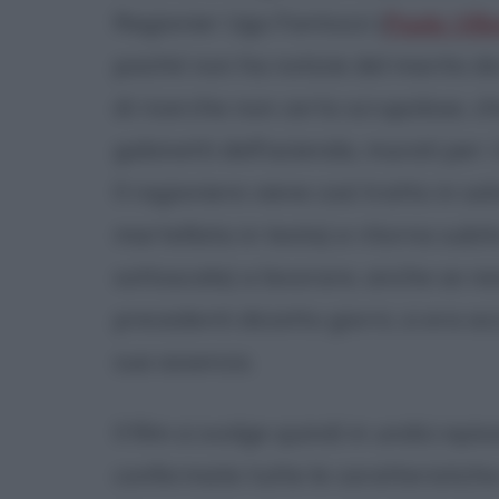
Ragionier Ugo Fantozzi (
Paolo Vill
poiché non ha notizie del marito da 
di ricerche non certo scrupolose, ch
gabinetti dell'azienda, murati per i
Il ragioniere viene così tratto in s
martellata in testa) e ritorna subit
sottoscala) a lavorare, anche se nes
precedenti diciotto giorni, si era 
sua assenza.
Il film si svolge quindi in undici ep
confermate tutte le caratteristiche e