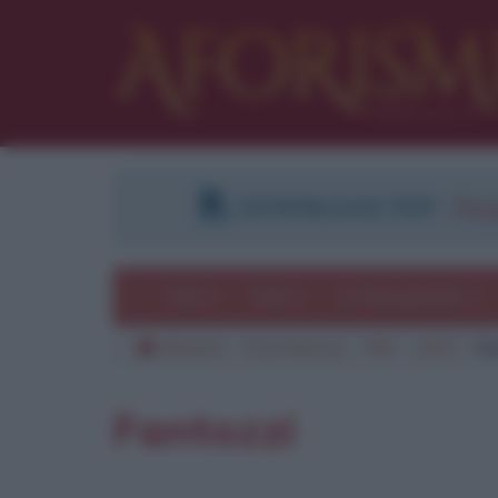
DOWNLOAD PDF
:
Regi
Temi
Frasi
Le frasi più lette
Aforismi
Frasi famose
Film
1975
Fa
Fantozzi