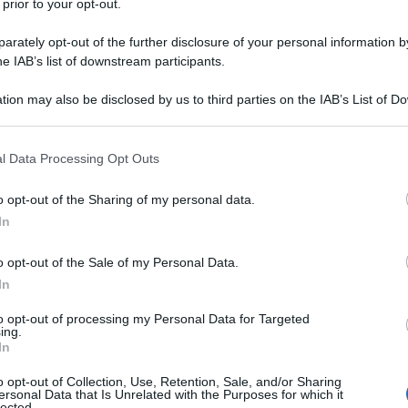
 prior to your opt-out.
rately opt-out of the further disclosure of your personal information by
he IAB’s list of downstream participants.
tion may also be disclosed by us to third parties on the IAB’s List of 
 that may further disclose it to other third parties.
su
 that this website/app uses one or more Google services and may gath
l Data Processing Opt Outs
including but not limited to your visit or usage behaviour. You may click 
 to Google and its third-party tags to use your data for below specifi
o opt-out of the Sharing of my personal data.
ogle consent section.
In
o opt-out of the Sale of my Personal Data.
In
to opt-out of processing my Personal Data for Targeted
ing.
In
o opt-out of Collection, Use, Retention, Sale, and/or Sharing
ersonal Data that Is Unrelated with the Purposes for which it
lected.