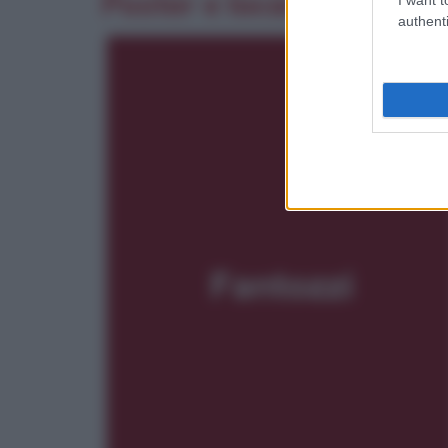
Poster e locandina
authenti