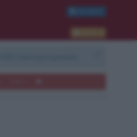
PDF GRATIS
Accedi
 PDF. Il servizio è gratuito.
e
Autori