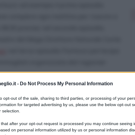
tozzi: ad esempio il primo episodio
ve compiere ogni mattina per riuscire a
e 08:30 precise; nel secondo episodio,
 madre del Mega Direttore Naturale Conte
ai
; nel terzo episodio Fantozzi partecipa
 ammogliati organizzata dal ragionier
eglio.it -
Do Not Process My Personal Information
la vita sfortunata e la serie di situazioni
to opt-out of the sale, sharing to third parties, or processing of your per
o reagisce nella maniera più umile e
formation for targeted advertising by us, please use the below opt-out s
 selection.
bbassarsi.
 that after your opt-out request is processed you may continue seeing i
ased on personal information utilized by us or personal information dis