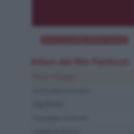
Poster e locandina del film
Fantozzi
Attori del film Fantozzi
Paolo Villaggio
Anna Mazzamauro
Gigi Reder
Giuseppe Anatrelli
Umberto D'Orsi
n