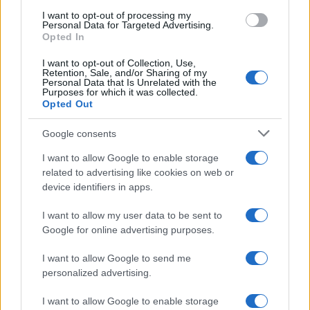
use your data for below specified purposes in below Google
I want to opt-out of processing my
consent section.
Personal Data for Targeted Advertising.
FRASI
Opted In
Frase del giorno
I want to opt-out of Collection, Use,
Frasi celebri
Retention, Sale, and/or Sharing of my
Personal Data that Is Unrelated with the
Frasi da condividere
Purposes for which it was collected.
Poesie
Opted Out
Proverbi
Incipit letterari
Google consents
Storie con morale
I want to allow Google to enable storage
FILM
related to advertising like cookies on web or
device identifiers in apps.
Frasi dei film
Frase film della settimana
I want to allow my user data to be sent to
Frasi film più lette
Google for online advertising purposes.
Incipit dei film
Elenco registi
I want to allow Google to send me
Film più cercati
personalized advertising.
Frasi sul cinema
I want to allow Google to enable storage
SERVIZI