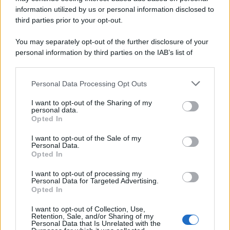
information utilized by us or personal information disclosed to
third parties prior to your opt-out.
You may separately opt-out of the further disclosure of your
personal information by third parties on the IAB’s list of
downstream participants.
Personal Data Processing Opt Outs
This information may also be disclosed by us to third parties
on the IAB’s List of Downstream Participants that may further
I want to opt-out of the Sharing of my
disclose it to other third parties.
personal data.
Opted In
Please note that this website/app uses one or more Google
services and may gather and store information including but
I want to opt-out of the Sale of my
Personal Data.
not limited to your visit or usage behaviour. You may click to
Opted In
grant or deny consent to Google and its third-party tags to
use your data for below specified purposes in below Google
I want to opt-out of processing my
consent section.
Personal Data for Targeted Advertising.
Opted In
I want to opt-out of Collection, Use,
Retention, Sale, and/or Sharing of my
Personal Data that Is Unrelated with the