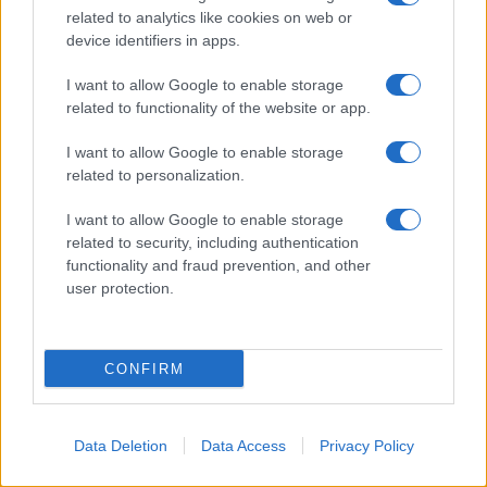
related to analytics like cookies on web or
FRASI
device identifiers in apps.
Frase del giorno
I want to allow Google to enable storage
Frasi celebri
related to functionality of the website or app.
Frasi da condividere
Poesie
I want to allow Google to enable storage
Proverbi
related to personalization.
Incipit letterari
Storie con morale
I want to allow Google to enable storage
related to security, including authentication
FILM
functionality and fraud prevention, and other
Frasi dei film
user protection.
Frase film della settimana
Frasi film più lette
Incipit dei film
CONFIRM
Elenco registi
Film più cercati
Frasi sul cinema
Data Deletion
Data Access
Privacy Policy
SERVIZI