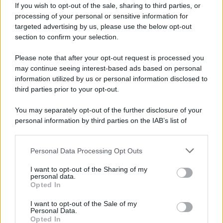
If you wish to opt-out of the sale, sharing to third parties, or
processing of your personal or sensitive information for
targeted advertising by us, please use the below opt-out
section to confirm your selection.
Please note that after your opt-out request is processed you
may continue seeing interest-based ads based on personal
information utilized by us or personal information disclosed to
third parties prior to your opt-out.
You may separately opt-out of the further disclosure of your
personal information by third parties on the IAB’s list of
downstream participants.
Personal Data Processing Opt Outs
This information may also be disclosed by us to third parties
on the IAB’s List of Downstream Participants that may further
Biografie correlate al film
I want to opt-out of the Sharing of my
disclose it to other third parties.
personal data.
Kingsman - Secret Service
Opted In
Please note that this website/app uses one or more Google
services and may gather and store information including but
I want to opt-out of the Sale of my
Personal Data.
not limited to your visit or usage behaviour. You may click to
Opted In
grant or deny consent to Google and its third-party tags to