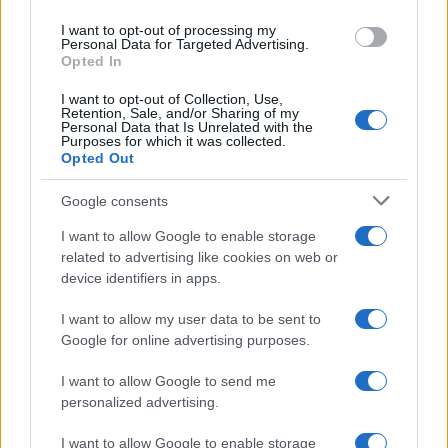
use your data for below specified purposes in below Google
I want to opt-out of processing my
consent section.
Personal Data for Targeted Advertising.
Opted In
I want to opt-out of Collection, Use,
Retention, Sale, and/or Sharing of my
Personal Data that Is Unrelated with the
Purposes for which it was collected.
Opted Out
Google consents
I want to allow Google to enable storage
related to advertising like cookies on web or
FRASI
device identifiers in apps.
Frase del giorno
Frasi celebri
I want to allow my user data to be sent to
Frasi da condividere
Google for online advertising purposes.
Poesie
Proverbi
I want to allow Google to send me
personalized advertising.
Incipit letterari
Storie con morale
I want to allow Google to enable storage