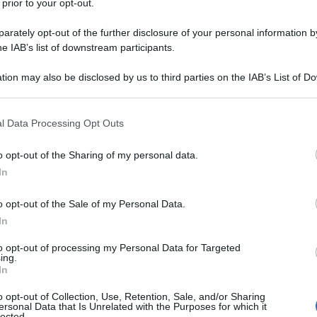
 prior to your opt-out.
rately opt-out of the further disclosure of your personal information by
he IAB’s list of downstream participants.
tion may also be disclosed by us to third parties on the IAB’s List of 
 that may further disclose it to other third parties.
 that this website/app uses one or more Google services and may gath
l Data Processing Opt Outs
including but not limited to your visit or usage behaviour. You may click 
 to Google and its third-party tags to use your data for below specifi
o opt-out of the Sharing of my personal data.
ogle consent section.
In
o opt-out of the Sale of my Personal Data.
In
to opt-out of processing my Personal Data for Targeted
ing.
In
o opt-out of Collection, Use, Retention, Sale, and/or Sharing
ersonal Data that Is Unrelated with the Purposes for which it
lected.