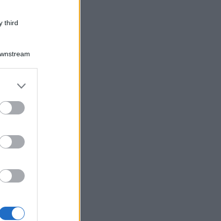
 third
Downstream
er and store
to grant or
ed purposes