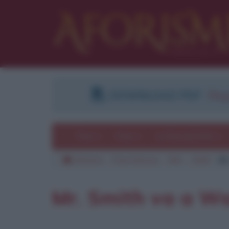
DOWNLOAD PDF
:
Regi
Temi
Frasi
Le frasi più lette
Aforismi
Frasi famose
Film
1939
Mr
Mr. Smith va a W