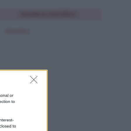
SEGUIMI SU PINTEREST
FRASI BELLE
sonal or
ection to
nterest-
closed to