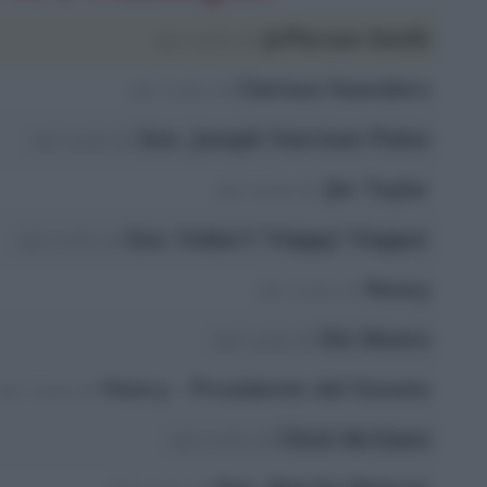
Jefferson Smith
nel ruolo di
Clarissa Saunders
nel ruolo di
Sen. Joseph Harrison Paine
nel ruolo di
Jim Taylor
nel ruolo di
Gov. Hubert 'Happy' Hopper
nel ruolo di
Nosey
nel ruolo di
Diz Moore
nel ruolo di
Henry - Presidente del Senato
nel ruolo di
Chick McGann
nel ruolo di