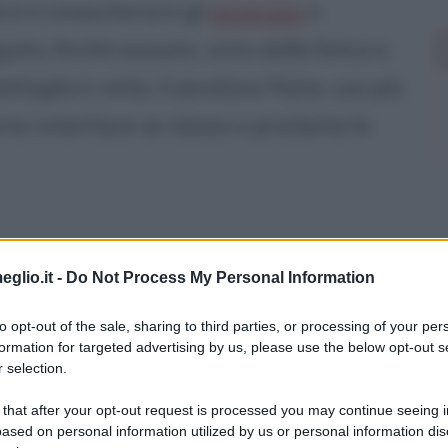
rsi e smascherare gli
avversari
e
uito, finché esausto, vinto dalla fatica e
ttaglia è vinta; il senatore Paine, suo più
orso smentisce se stesso e proclama la
eglio.it -
Do Not Process My Personal Information
to opt-out of the sale, sharing to third parties, or processing of your per
formation for targeted advertising by us, please use the below opt-out s
su
 selection.
 that after your opt-out request is processed you may continue seeing i
ased on personal information utilized by us or personal information dis