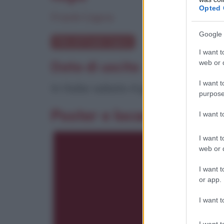
Opted 
Frank Capra
Google 
Film di Frank Capra
I want t
web or d
Data di uscita
I want t
In Italia: sabato 4 gennaio 1947
purpose
Poster e locandina
I want 
I want t
web or d
I want t
or app.
I want t
I want t