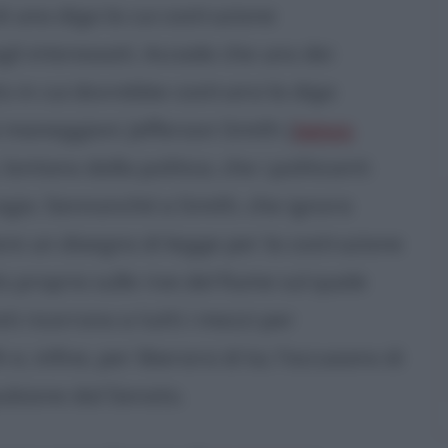
 una diga la cui costruzione
li interessati. Accade che uno dei
 in cui dovrebbe costruirsi la diga
ai maneggioni Jefferson Smith (
James
lontano dalla politica, che i politicanti
agio. Sennonché a Smith, che ignora
are un disegno di legge per la costruzione
 proprio sulle rive del fiume sul quale
ti ricorrono a tutti i mezzi per
, infine, per liberarsi di lui, l'accusano di
ulsione dal Senato.