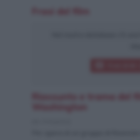
Frasi del film
Nel nostro database c'è una f
Wa
Frasi di Mr
Riassunto e trama del f
Washington
[da Wikipedia]
Per opera di un gruppo di finanzieri