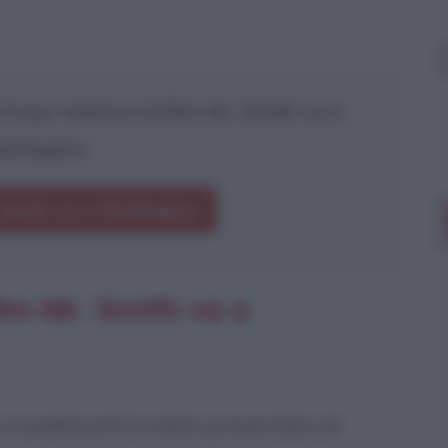
rase relativa al film
Mr. Smith va a
shington
.
. Smith va a Washington
ilm Mr. Smith va a
 e politicanti è stato presentato al