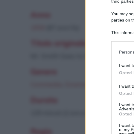
third parties
Anno
You may sepa
parties on t
1939
(87 anni fa)
This informa
Participants
Titolo originale
Please note
Persona
Mr. Smith Goes to Washington
information 
deny consent
I want t
in below Go
Genere
Opted 
Commedia
,
Drammatico
I want t
Opted 
Durata
I want 
Advertis
129 minuti (2 ore e 9 minuti)
Opted 
I want t
Regia
of my P
was col