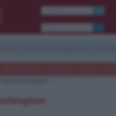
strati
e scarica le frasi degli autori in formato
Frasi con immagini
Frasi dei film
Storie
Poesi
. Smith va a Washington
ashington