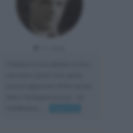
Da:
Giusy
Confermo la mia opinione su di te,
cara amica: parole come queste
possono appartenere SOLO ad una
bella e intelligente persona.. che
l'indifferenza,...
Leggi di più