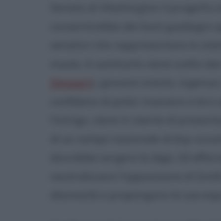
Senato di Washington il progetto di
consentirebbe dei lauti guadagni ag
senatori che rappresentano lo stato
muoia. A sostituirlo viene scelto d
Stewart
), giovane onesto, ingenuo, 
confidano di poter muovere a loro 
l'intrigo, viene in mente di present
di un campo nazionale di boy-scouts
dovrebbe sorgere la diga. Gli affaris
neutralizzare l'opposizione di Smith e
disonestà e propongono la sua esp