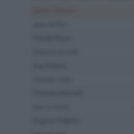
James Stewart
Jean Arthur
Claude Rains
Edward Arnold
Guy Kibbee
Charles Lane
Thomas Mitchell
Harry Carey
Eugene Pallette