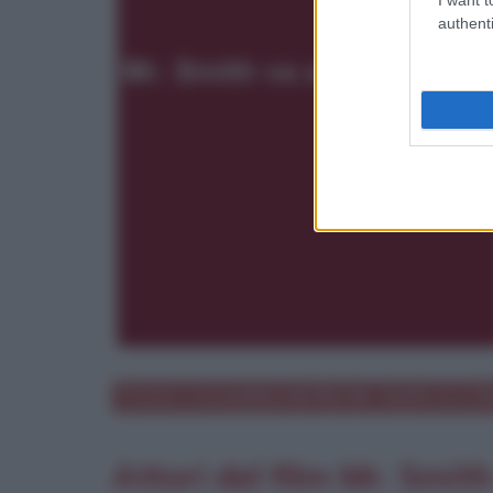
authenti
Poster e locandina del film
Mr. Smith va a 
Attori del film Mr. Smi