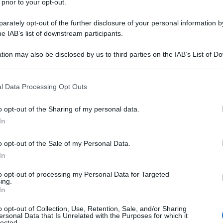
 prior to your opt-out.
rately opt-out of the further disclosure of your personal information by
he IAB’s list of downstream participants.
tion may also be disclosed by us to third parties on the IAB’s List of 
 that may further disclose it to other third parties.
su
 that this website/app uses one or more Google services and may gath
l Data Processing Opt Outs
including but not limited to your visit or usage behaviour. You may click 
 to Google and its third-party tags to use your data for below specifi
o opt-out of the Sharing of my personal data.
ogle consent section.
In
o opt-out of the Sale of my Personal Data.
In
to opt-out of processing my Personal Data for Targeted
ing.
In
o opt-out of Collection, Use, Retention, Sale, and/or Sharing
ersonal Data that Is Unrelated with the Purposes for which it
lected.