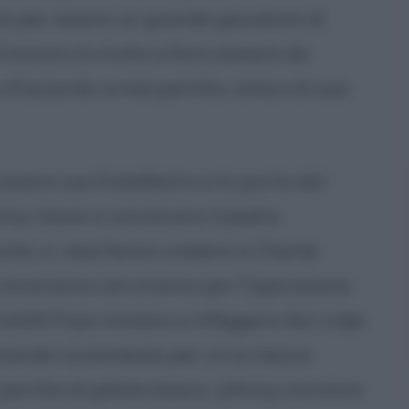
uto per essere un grande giocatore di
Connors lo invita a farsi aiutare da
e d'azzardo ormai pentito, amico di suor
 essere suo fratellastro e lo porta dal
ny riesce a convincere il padre,
ite, e i due fanno credere a Charlie
e vinceranno serviranno per l'operazione
ratelli Firpo iniziano a infliggere duri colpi
vincendo scommesse per circa mezzo
a partita di pelota basca, Johnny convince