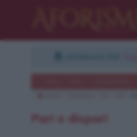
DOWNLOAD PDF
:
Regi
Temi
Frasi
Le frasi più lette
Aforismi
Frasi famose
Film
1978
Pa
Pari e dispari