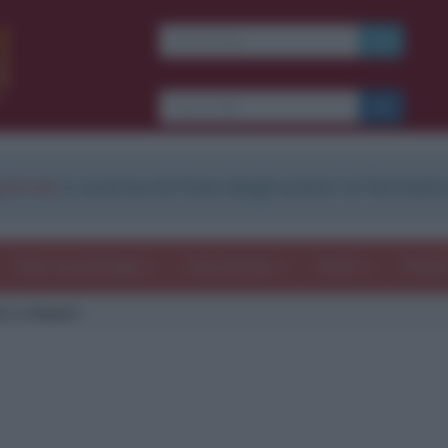
strati
e scarica le frasi degli autori in formato
Frasi con immagini
Frasi dei film
Storie
Poesi
ri e dispari