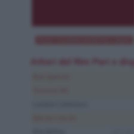
Poster e locandina del film
Pari e dispari
Attori del film Pari e dis
Bud Spencer
Terence Hill
Luciano Catenacci
Marisa Laurito
Kim McKay
nel ruolo