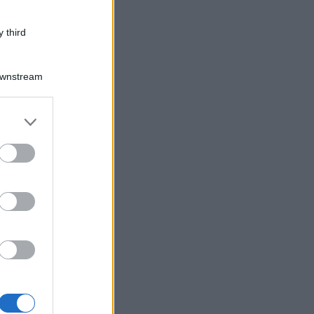
 third
Downstream
er and store
to grant or
ed purposes