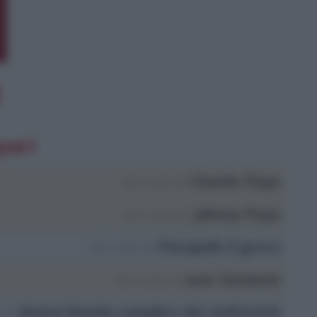
pari
Charlie Firpo
nel ruolo di
Johnny Firpo
nel ruolo di
Parapolis il greco
nel ruolo di
suor Susanna
nel ruolo di
donna bionda complice dei malviventi
 di