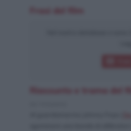
Frasi del film
Nel nostro database ci sono 23
Leg
Frasi
Riassunto e trama del fi
[da Wikipedia]
Al guardiamarina Johnny Firpo (
Te
sgominare una banda di allibratori c