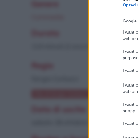
Genere
Opted 
Commedia
Google 
Durata
I want t
web or d
114 minuti (1 ora e 54 minuti)
I want t
purpose
Regia
I want 
Sergio Corbucci
I want t
web or d
Film di Sergio Corbucci
I want t
Data di uscita
or app.
sabato 28 ottobre 1978
I want t
I want t