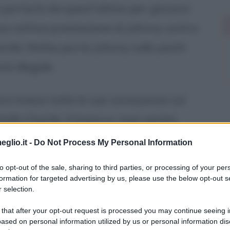
 a portarlo da quest'ultimo per giocarsi
a una cattiva prestazione di Johnny contro
verde, Ninfus porta Johnny sullo yacht
nò illegale.
ra invece tutte le sue conoscenze sul
ello Charlie. Il Greco e i suoi uomini
i e finiscono per giocarsi anche coppe e
eglio.it -
Do Not Process My Personal Information
mano, il Greco ordina ai suoi uomini di
to opt-out of the sale, sharing to third parties, or processing of your per
l momento arriva Charlie, che aiuta il
formation for targeted advertising by us, please use the below opt-out s
 selection.
ua banda di scagnozzi a furia di botte.
 that after your opt-out request is processed you may continue seeing i
ased on personal information utilized by us or personal information dis