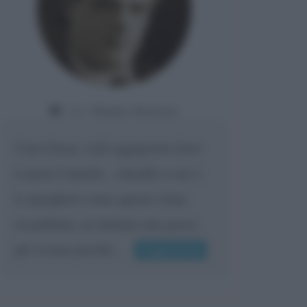
Da:
Gladys Bozanic
Cara Giusy, vedi oggigiorno dove
ti porta l'umiltà... chiedilo a me e
ti spiegherò come questa viene
ricambiata, al minimo uno passa
per scemo perché...
Leggi di più