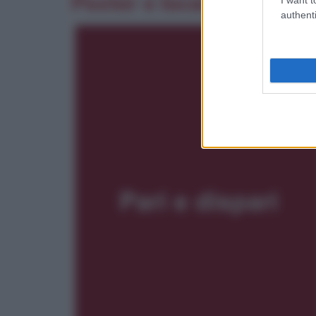
Poster e locandina
authenti