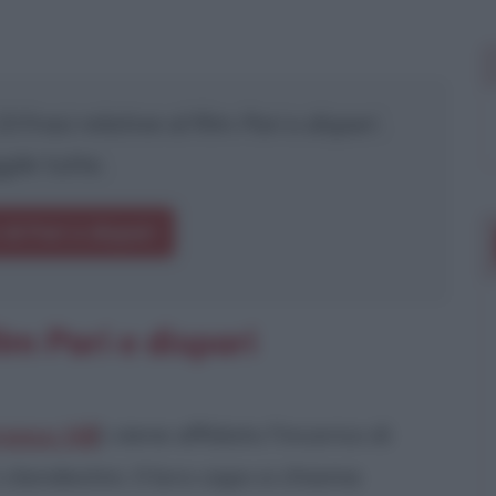
 frasi relative al film
Pari e dispari
.
gile tutte.
 di Pari e dispari
lm Pari e dispari
rence Hill
) viene affidato l'incarico di
landestini. Il loro capo si chiama