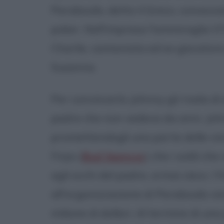
Paraboulis, detto il Greco, conosci
poker. Nell'impresa l'ammiraglio O'
Charlie, camionista ed ex giocator
Susanna.
Per convincerlo Johnny gli rivela di
padre che non vedeva da anni. John
promettendogli una parte delle vinc
Firpo (
Bud Spencer
) che i soldi ch
agli occhi del padre, ormai cieco. I f
all'organizzazione di Paraboulis 
milione di dollari. Al termine di un