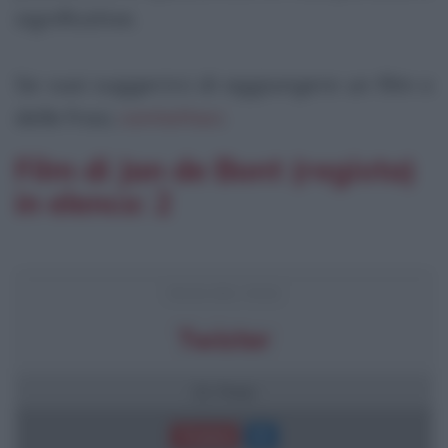
significative.
Se vuoi suggerirci di aggiungere un film o
delle frasi,
contattaci
.
Film di Jan de Bont (regista)
in elenco: 2
FRASI DEL FILM
Twister
21 frasi
Trama