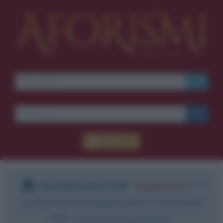
Accedi
DOWNLOAD PDF
:
Registrati
e
scarica le frasi degli autori in formato
PDF. Il servizio è gratuito.