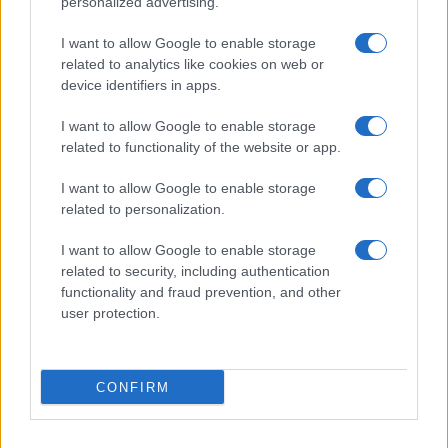
personalized advertising.
Frasi sul cinema
I want to allow Google to enable storage
SERVIZI
related to analytics like cookies on web or
Mappa del sito
device identifiers in apps.
Privacy Policy
Cookie Policy
I want to allow Google to enable storage
Frasi suddivise per tema
related to functionality of the website or app.
Foto con frasi belle
I want to allow Google to enable storage
Indice degli autori
related to personalization.
I want to allow Google to enable storage
Aforismi
.meglio.it è l'archivio web dedicato a frasi,
related to security, including authentication
aforismi e citazioni più grande del web (137.901 frasi in
functionality and fraud prevention, and other
database) • ©2005-2025 • La riproduzione dei testi è
user protection.
consentita citando la fonte secondo la Licenza
Creative Commons
• Nota: in qualità di Affiliato Amazon,
il sito ricava una commissione sugli acquisti idonei. •
CONFIRM
Contatti