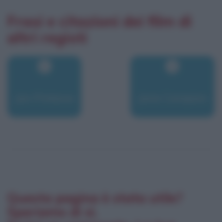
Frasi e citazioni dei film di
altri registi
Jan Pinkava
Jane Campion
Questa pagina è stata utile?
Speriamo di sì.