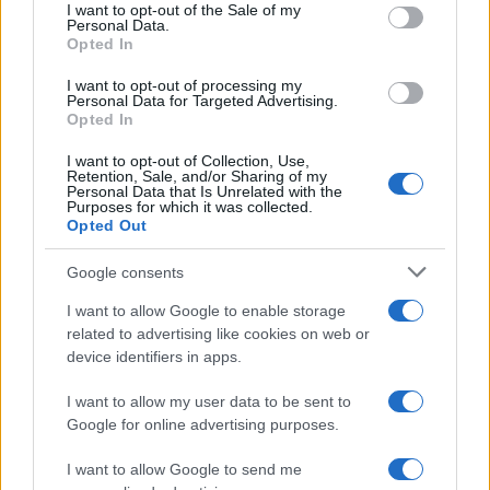
services and may gather and store information including but
I want to opt-out of the Sale of my
Personal Data.
not limited to your visit or usage behaviour. You may click to
Opted In
grant or deny consent to Google and its third-party tags to
use your data for below specified purposes in below Google
I want to opt-out of processing my
consent section.
Personal Data for Targeted Advertising.
FRASI
Opted In
Frase del giorno
I want to opt-out of Collection, Use,
Frasi celebri
Retention, Sale, and/or Sharing of my
Personal Data that Is Unrelated with the
Frasi da condividere
Purposes for which it was collected.
Poesie
Opted Out
Proverbi
Incipit letterari
Google consents
Storie con morale
I want to allow Google to enable storage
FILM
related to advertising like cookies on web or
device identifiers in apps.
Frasi dei film
Frase film della settimana
I want to allow my user data to be sent to
Frasi film più lette
Google for online advertising purposes.
Incipit dei film
Elenco registi
I want to allow Google to send me
Film più cercati