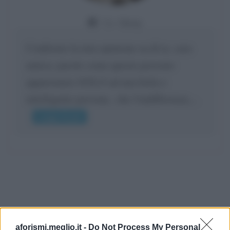
Da:
Giusy
Confermo la mia opinione su di te, cara
amica: parole come queste possono
appartenere SOLO ad una bella e
intelligente persona.. che l'indifferenza,...
Leggi di più
aforismi.meglio.it -
Do Not Process My Personal