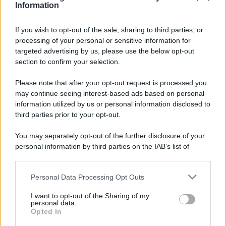
Information
If you wish to opt-out of the sale, sharing to third parties, or
processing of your personal or sensitive information for
Ricevi LE FRASI PIÙ BELLE via e-mail
targeted advertising by us, please use the below opt-out
section to confirm your selection.
E-mail
OK
Please note that after your opt-out request is processed you
may continue seeing interest-based ads based on personal
information utilized by us or personal information disclosed to
third parties prior to your opt-out.
You may separately opt-out of the further disclosure of your
personal information by third parties on the IAB’s list of
downstream participants.
Personal Data Processing Opt Outs
This information may also be disclosed by us to third parties
on the IAB’s List of Downstream Participants that may further
I want to opt-out of the Sharing of my
disclose it to other third parties.
personal data.
Opted In
Please note that this website/app uses one or more Google