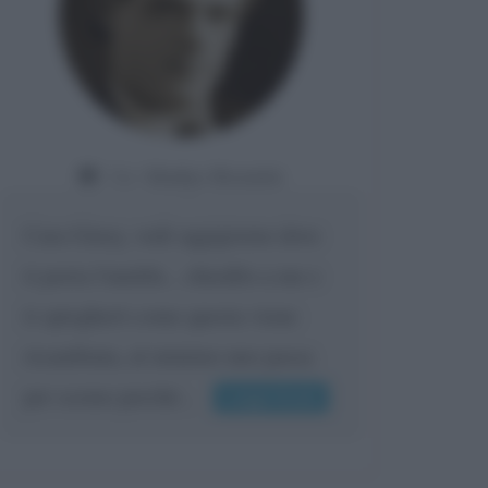
Da:
Giorgio Meneghelli
Vero.. Anche se rimane il solo
pensiero sono ancora possibili
segni di vitalità ad es. affettiva o
produttiva o decisionale. Senza il
pensiero attivo è...
Leggi di più