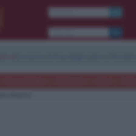
strati
e scarica le frasi degli autori in formato
Frasi con immagini
Frasi dei film
Storie
Poesi
oria d'inverno