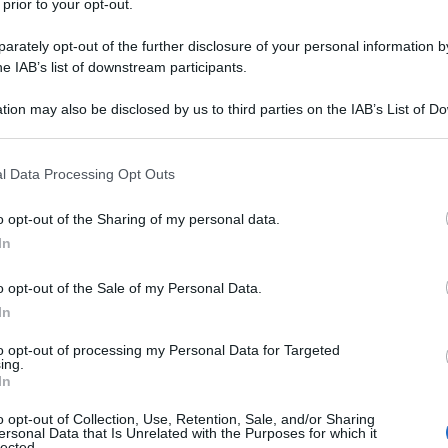
 prior to your opt-out.
suoi non possono arrivare.
rately opt-out of the further disclosure of your personal information by
he IAB’s list of downstream participants.
di giorni assieme finché Pearly, rimasto a
tion may also be disclosed by us to third parties on the IAB’s List of 
 that may further disclose it to other third parties.
on del veleno si appresta a uccidere la
 that this website/app uses one or more Google services and may gath
l Data Processing Opt Outs
including but not limited to your visit or usage behaviour. You may click 
 to Google and its third-party tags to use your data for below specifi
o opt-out of the Sharing of my personal data.
ogle consent section.
chiere in cui era stato versato il veleno e
In
e Peter sono ancora a letto dopo aver
o opt-out of the Sale of my Personal Data.
In
to opt-out of processing my Personal Data for Targeted
ing.
In
nto che con il suo amore avrebbe potuto
o opt-out of Collection, Use, Retention, Sale, and/or Sharing
stato detto che dentro di sé possedeva il
ersonal Data that Is Unrelated with the Purposes for which it
lected.