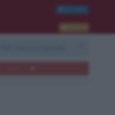
PDF GRATIS
Accedi
 PDF. Il servizio è gratuito.
e
Autori