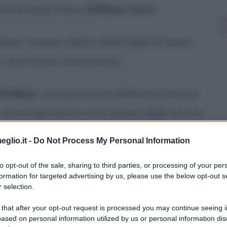
ittà di Isaac Penn (
William Hurt
) .
casa, rimane colpito dalla figlia di Isaac,
e i due fanno conoscenza.
Findlay
), una giovane e bellissima donna
di consunzione e a un passo dalla morte.
eglio.it -
Do Not Process My Personal Information
 e decide di rimanere in città, anche se
to opt-out of the sale, sharing to third parties, or processing of your per
formation for targeted advertising by us, please use the below opt-out s
 selection.
artire per la casa sul lago, dove la sta
 that after your opt-out request is processed you may continue seeing i
e porta Peter con sé.
ased on personal information utilized by us or personal information dis