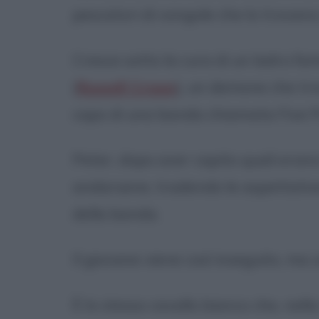
pescatori di vongole che lo trovano
Cresce sotto la cura di un ladro 
(
Russell Crowe
), un demone che tro
capo di una banda chiamata Five P
Peter, dopo aver capito quali erano 
andarsene, tradendo le aspettative
della banda.
Il giovane viene così inseguito, ma u
È lo stesso cavallo bianco che, nell