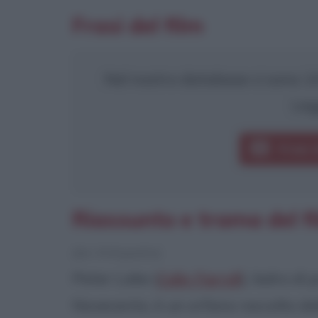
Frasi del film
Nel nostro database ci sono 14 
Leg
Frasi 
Riassunto e trama del fi
[da Wikipedia]
Peter Lake (
Colin Farrell
), ladro di
Novecento, è un orfano raccolto da