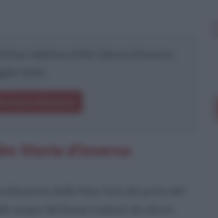
frasi relative al film
Storia d'inverno
.
gile tutte.
di Storia d'inverno
lm Storia d'inverno
 professione della New York dei primi del
lle acque del fiume Hudson da alcuni