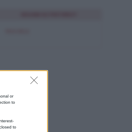
SEGUIMI SU PINTEREST
FRASI BELLE
sonal or
ection to
nterest-
closed to