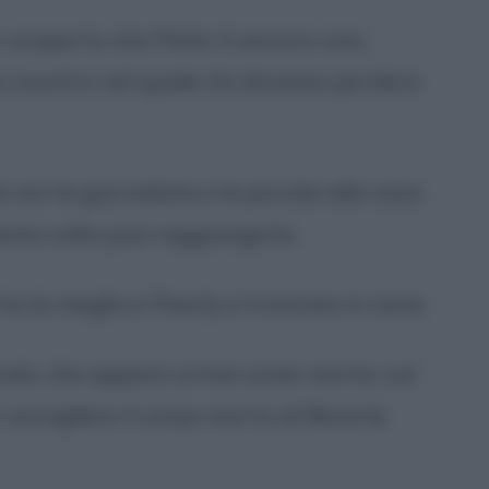
r scoperto che Peter è ancora vivo,
no scontro nel quale chi dovesse perdere
a con la giornalista e la piccola alla casa
esta volta può raggiungerlo.
a la meglio e Pearly si tramuta in neve.
ccola, che appare ormai come morta, sul
 accogliere il corpo morto di Beverly