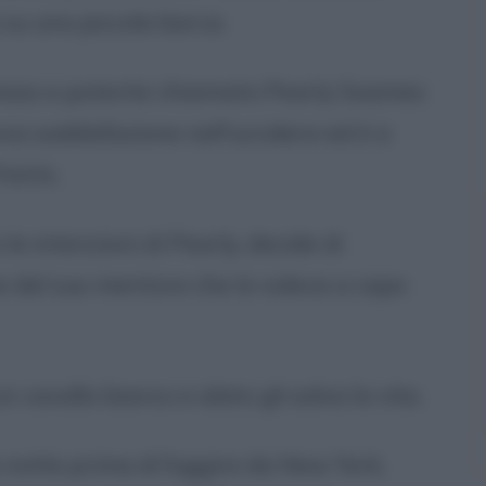
 su una piccola barca.
famoso e potente chiamato Pearly Soames
va soddisfazione nell'uccidere ed è a
oints.
le intenzioni di Pearly, decide di
 del suo mentore che lo voleva a capo
n cavallo bianco e alato gli salva la vita.
a notte prima di fuggire da New York,