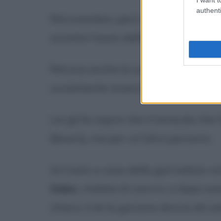
authenti
Ritrovandosi, però, vivo dopo quasi
accetta l'aiuto della giornalista.
Ritrova anche la sorellina minore di
ovviamente invecchiata ed è una d
Lei gli fa capire che il miracolo che
Beverly, ma per un'altra persona.
Arrivato a casa della giornalista co
Sobo
), malata di cancro, e dopo aver 
chiaro: è lei la giovane donna da sa