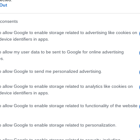
nna dai capelli rossi.
Out
consents
tturato da Pearly, che lo spinge da un
o allow Google to enable storage related to advertising like cookies on
o picchiato a morte.
evice identifiers in apps.
o allow my user data to be sent to Google for online advertising
do emerge dal fiume, la visione che ha di
s.
ella della città che aveva lasciato.
to allow Google to send me personalized advertising.
o allow Google to enable storage related to analytics like cookies on
ria è sparita.
evice identifiers in apps.
o allow Google to enable storage related to functionality of the website
conosciuta per caso, riesce a trovare delle
acanza sul lago ghiacciato e tutto gli
o allow Google to enable storage related to personalization.
o allow Google to enable storage related to security, including