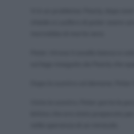
Vi è un problema: Pearly, dopo ave
chiede a Lucifero di poter avere u
morirebbe di morte vera.
Peter ritrova il cavallo bianco e vol
sul lago inseguito da Pearly che qu
Dopo lo scontro col demone, Peter h
Vinto lo scontro, Peter porta la pi
lettino che era stato preparato per
nella speranza di un miracolo.