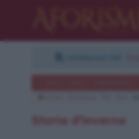
DOWNLOAD PDF
:
Regi
Temi
Frasi
Le frasi più lette
Aforismi
Frasi famose
Film
2014
St
Storia d'inverno