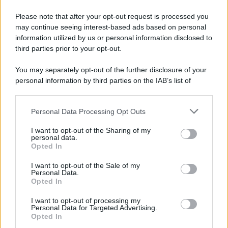
E-mail
OK
Please note that after your opt-out request is processed you
may continue seeing interest-based ads based on personal
information utilized by us or personal information disclosed to
third parties prior to your opt-out.
You may separately opt-out of the further disclosure of your
personal information by third parties on the IAB’s list of
downstream participants.
Personal Data Processing Opt Outs
This information may also be disclosed by us to third parties
on the IAB’s List of Downstream Participants that may further
I want to opt-out of the Sharing of my
disclose it to other third parties.
personal data.
Opted In
Please note that this website/app uses one or more Google
services and may gather and store information including but
I want to opt-out of the Sale of my
Personal Data.
not limited to your visit or usage behaviour. You may click to
Opted In
grant or deny consent to Google and its third-party tags to
use your data for below specified purposes in below Google
I want to opt-out of processing my
consent section.
Personal Data for Targeted Advertising.
FRASI
Opted In