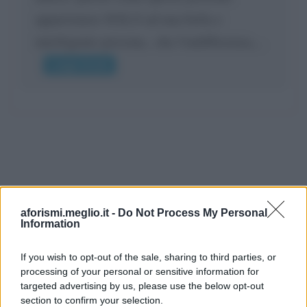
appartenere SOLO ad una bella e
intelligente persona.. che l'indifferenza,...
Leggi di più
aforismi.meglio.it -
Do Not Process My Personal
Information
If you wish to opt-out of the sale, sharing to third parties, or
processing of your personal or sensitive information for
Ricevi LE FRASI PIÙ BELLE via e-mail
targeted advertising by us, please use the below opt-out
section to confirm your selection.