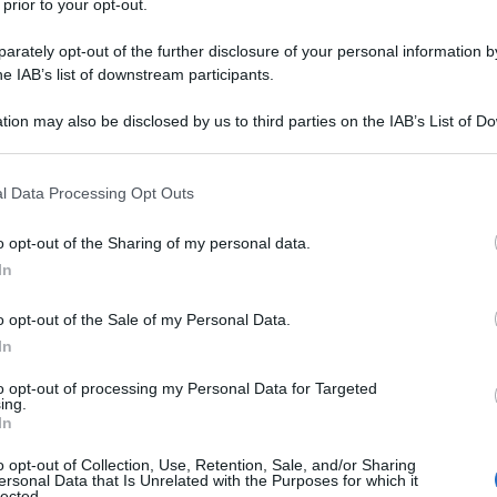
 prior to your opt-out.
rately opt-out of the further disclosure of your personal information by
he IAB’s list of downstream participants.
tion may also be disclosed by us to third parties on the IAB’s List of 
 that may further disclose it to other third parties.
 that this website/app uses one or more Google services and may gath
l Data Processing Opt Outs
i
including but not limited to your visit or usage behaviour. You may click 
 to Google and its third-party tags to use your data for below specifi
o opt-out of the Sharing of my personal data.
ogle consent section.
curiosità tratte dal film
Smoke
:
In
o opt-out of the Sale of my Personal Data.
In
Locandina e poster
Film di Wayne Wang
to opt-out of processing my Personal Data for Targeted
ing.
In
o opt-out of Collection, Use, Retention, Sale, and/or Sharing
ersonal Data that Is Unrelated with the Purposes for which it
lected.