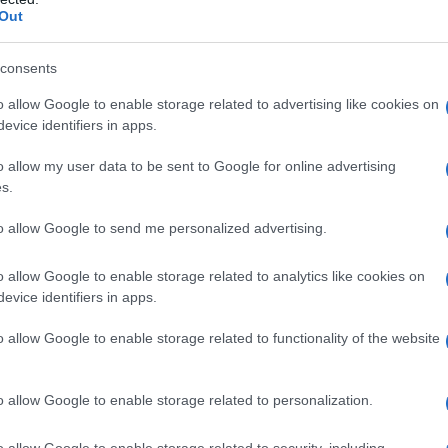
Out
consents
o allow Google to enable storage related to advertising like cookies on
evice identifiers in apps.
n, dopo la morte della moglie, non riesce
o allow my user data to be sent to Google for online advertising
s.
traversa la strada sta per essere
to allow Google to send me personalized advertising.
alvato da Thomas, un giovane ragazzo di
rsi, Paul lo accoglie nella sua casa per
o allow Google to enable storage related to analytics like cookies on
evice identifiers in apps.
empo scopre in sé la forza per ricominciare
o allow Google to enable storage related to functionality of the website
o allow Google to enable storage related to personalization.
heria, scopre di essere il padre di una
o allow Google to enable storage related to security, including