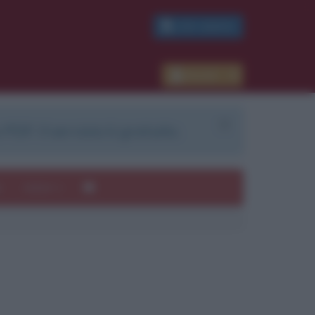
PDF GRATIS
Accedi
 PDF. Il servizio è gratuito.
e
Autori
ui
mi