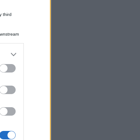
 third
Downstream
er and store
to grant or
ed purposes