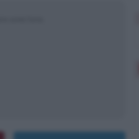
 mostrare più
re come l'aria.