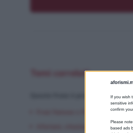
Temi correlati
aforismi.m
Questa frase è presente in
:
If you wish 
sensitive in
confirm your
Frasi famose e frasi celebri sull'
Please note
Aforismi, citazioni e frasi belle s
based ads b