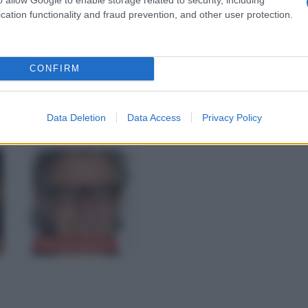
sicomane e fa...
Leggi di più
cation functionality and fraud prevention, and other user protection.
CONFIRM
Data Deletion
Data Access
Privacy Policy
ITÀ CELEBRI CORRELATE AL FILM
Harvey Keitel