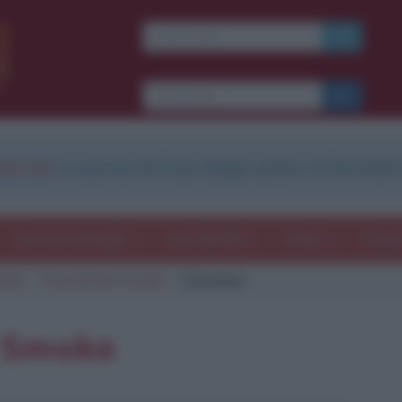
Ti piacciono le frasi dei
film?
Ricevine una ogni
settimana.
strati
e scarica le frasi degli autori in formato
I S C R I V I T I
E-mail
OK
Frasi con immagini
Frasi dei film
Storie
Poesi
oke
Frasi del film Smoke
Citazione
b
blico anche
frasi
e
pen
sieri su
Insta
gram.
Seg
m Smoke