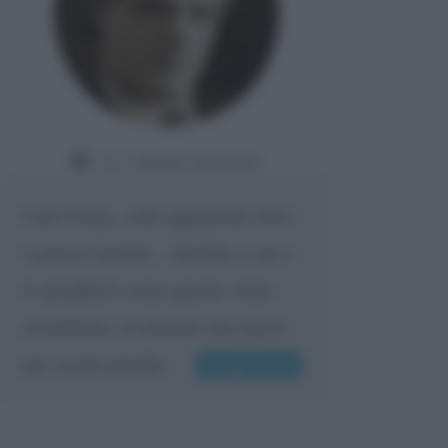
Da:
Gladys Bozanic
Cara Giusy, vedi oggigiorno dove
ti porta l'umiltà... chiedilo a me e
ti spiegherò come questa viene
ricambiata, al minimo uno passa
per scemo perché...
Leggi di più