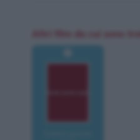
Altri film da cui sono tra
Smetto quando