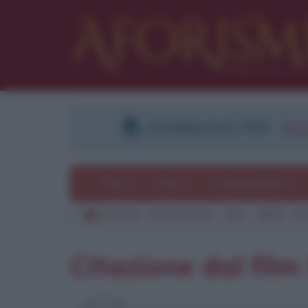
DOWNLOAD PDF
:
Regi
Temi
Frasi
Le frasi più lette
Aforismi
Frasi famose
Film
1995
Sm
Pu
Citazione dal fil