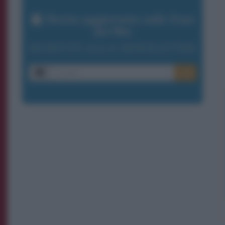
Resta aggiornato sulle frasi
dei film
ISCRIVITI ALLA NEWSLETTER
E-mail
OK