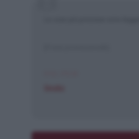
[X] Non
Le cose più preziose sono legge
[Frase promozionale]
DAL FILM
Smoke