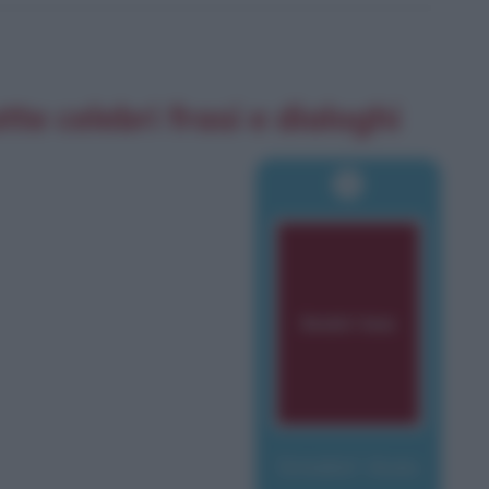
tte celebri frasi e dialoghi
Smokin' Aces