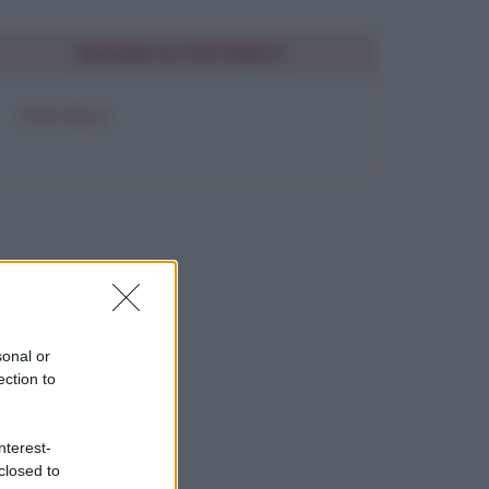
SEGUIMI SU PINTEREST
FRASI BELLE
sonal or
ection to
nterest-
closed to