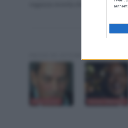
ragazza incinta che è diventata tos
authenti
FRASI DI ATTORI O PERSONAL
Paul Auster
Forest Whitaker