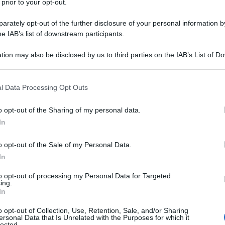
 prior to your opt-out.
rately opt-out of the further disclosure of your personal information by
ono
he IAB’s list of downstream participants.
tion may also be disclosed by us to third parties on the IAB’s List of 
 that may further disclose it to other third parties.
 that this website/app uses one or more Google services and may gath
l Data Processing Opt Outs
including but not limited to your visit or usage behaviour. You may click 
 to Google and its third-party tags to use your data for below specifi
o opt-out of the Sharing of my personal data.
ogle consent section.
In
o opt-out of the Sale of my Personal Data.
In
to opt-out of processing my Personal Data for Targeted
Resta aggiornato sulle frasi
ing.
dei film
In
ISCRIVITI ALLA NEWSLETTER
o opt-out of Collection, Use, Retention, Sale, and/or Sharing
ersonal Data that Is Unrelated with the Purposes for which it
lected.