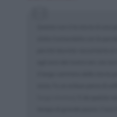
[X] Non
Questa non è la storia di una per
stata tramandata con le parole,
perché dovrete raccontarla ai 
agli anni del nostro ieri, sto t
il lungo cammino della storia pa
inizio. Fu un eclisse piena di so
fungo atomico]
E da questa nas
tempo di grande paura. C'era 