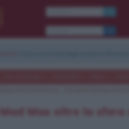
Ti piacciono le frasi dei
film?
Ricevine una ogni
settimana.
strati
e scarica le frasi degli autori in formato
I S C R I V I T I
E-mail
OK
Frasi con immagini
Frasi dei film
Storie
Poesi
d Max oltre la sfera del tuono
Frasi del film Mad Max oltre la s
b
blico anche
frasi
e
pen
sieri su
Insta
gram.
Seg
 Mad Max oltre la sfera 