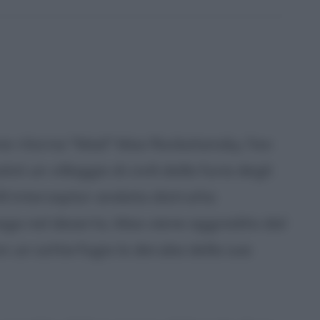
ne ritorna "Mad" Max Rockatansky, l'ex-
vò un villaggio di civili dalla furia degli
8 Interceptor andata distrutta
aga nel deserto, Max viene aggredito dal
n un sotterfugio lo deruba della sua