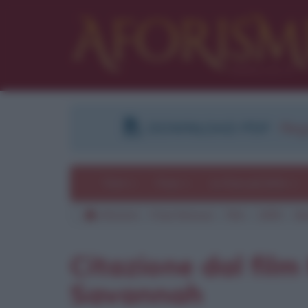
DOWNLOAD PDF
:
Regi
Temi
Frasi
Le frasi più lette
Aforismi
Frasi famose
Film
1985
Ma
Pu
Citazione dal film
Savannah