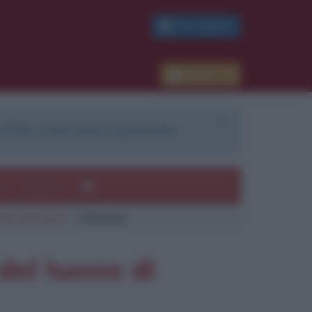
PDF GRATIS
Accedi
 PDF. Il servizio è gratuito.
e
Autori
fera del tuono
Citazione
ui
mi
del tuono di