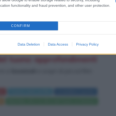
cation functionality and fraud prevention, and other user protection.
CONFIRM
Data Deletion
Data Access
Privacy Policy
del tuono: approfondimenti
tre a
Savannah
e scopri di più sul film:
no
Trama e dati sul film
Locandina e poster
ie
Mad Max oltre la sfera del tuono su Amazon