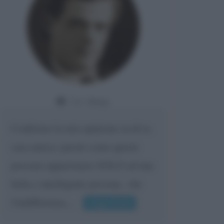
Da:
Giusy
Confermo la mia opinione su di te,
cara amica: parole come queste
possono appartenere SOLO ad una
bella e intelligente persona.. che
l'indifferenza,...
Leggi di più