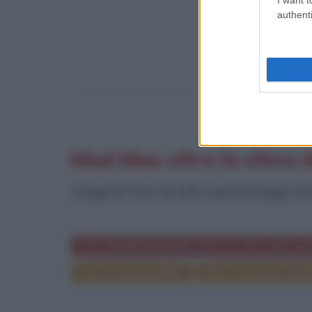
authenti
Mad Max oltre la sfera 
Leggi le frasi di altri personaggi ol
Frasi del film Mad Max oltre la sfera del tuo
Film di George Miller
Film di George Ogilv