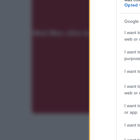
Opted 
Google 
I want t
web or d
I want t
purpose
I want 
I want t
web or d
I want t
or app.
I want t
I want t