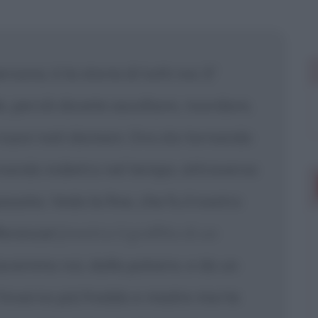
 mostrare più
sona, è la storia di tutti noi. E'
 perciò dovete ascoltare, ricordare,
nuovi nati domani. Ora sto tornando
ornando indietro nel tempo, attraverso
ssata. Vedo la fine, che fu il nostro
fferenza!
[mostra il graffito di un
cemmo noi, dalla polvere, e da un
l'inverno più freddo e madre morte