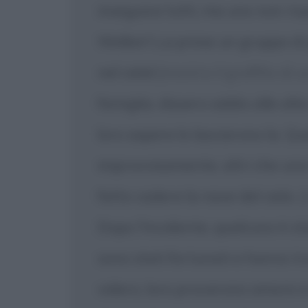
inseguiva tutti, ma uno non rius
Walker! Lui prese un gruppo di 
nel cielo!
[mostra il graffito di 
famiglia, dissero addio alle alt
loro sapere lo lasciarono la. Qu
improvvisamente, altri che una
fatto cadere la nave del cielo.
[
Dopo l'incidente, qualcuno è s
sono stati fortunati e hanno t
videro, loro provarono amore e