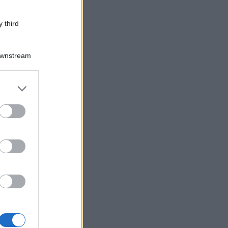
 third
Downstream
er and store
to grant or
ed purposes