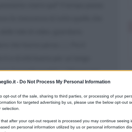
 possiamo vivere qui!" Il tempo passa
ono la mancanza di tutto quello che
 delle tele di video, guardano
apere che hanno perso.
[...]
Poi il
rti e di età buona per un lungo
ono: il grande esodo!
[...]
Dicono poi
eglio.it -
Do Not Process My Personal Information
e morte guardano indietro. Il
to opt-out of the sale, sharing to third parties, or processing of your per
ate! Uno di noi tornerà" E qualcuno è
formation for targeted advertising by us, please use the below opt-out s
 selection.
 dei bimbi sperduti]
 that after your opt-out request is processed you may continue seeing i
ased on personal information utilized by us or personal information dis