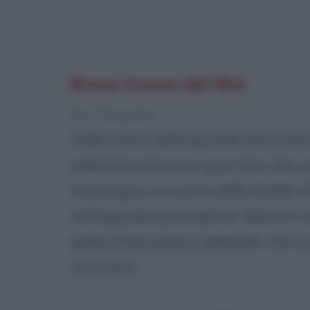
Breve trama del film
[da Wikipedia]
Dalle ceneri della grande distruzio
poliziotto ed eroico guerriero che sal
Humungus, ora privo della fedele V
nell'episodio precedente. Mentre v
pilota d'aeroplano Jedediah, che co
carovana.