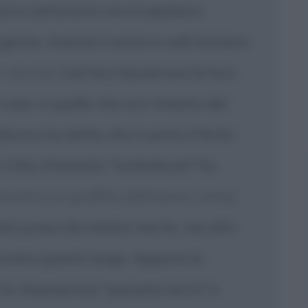
cì a catturarlo: era il capitano
gente, chiamò il vento e volò lontano
un aereo]
Così loro lasciarono la loro
e case, e quello che era rimasto del
alcuno ha detto che il vento è finito
 tribù chiamata "turbolenza" ha
mostra un graffito dell'aereo rotto]
tato preso da madre morte, ma altri
rovato questo luogo. Appena lo
 lo chiamarono "pianeta terra" e