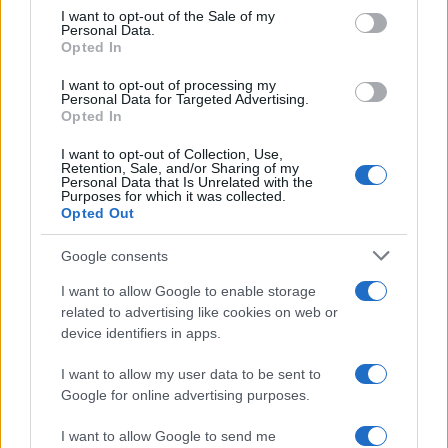
services and may gather and store information including but
I want to opt-out of the Sale of my
Personal Data.
not limited to your visit or usage behaviour. You may click to
Opted In
grant or deny consent to Google and its third-party tags to
use your data for below specified purposes in below Google
I want to opt-out of processing my
consent section.
Personal Data for Targeted Advertising.
FRASI
Opted In
Frase del giorno
I want to opt-out of Collection, Use,
Frasi celebri
Retention, Sale, and/or Sharing of my
Personal Data that Is Unrelated with the
Frasi da condividere
Purposes for which it was collected.
Poesie
Opted Out
Proverbi
Incipit letterari
Google consents
Storie con morale
I want to allow Google to enable storage
FILM
related to advertising like cookies on web or
device identifiers in apps.
Frasi dei film
Frase film della settimana
I want to allow my user data to be sent to
Frasi film più lette
Google for online advertising purposes.
Incipit dei film
Elenco registi
I want to allow Google to send me
Film più cercati