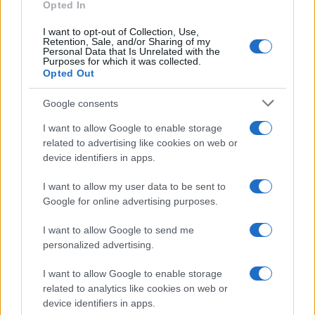
Opted In
Frase del giorno
I want to opt-out of Collection, Use,
Frasi celebri
Retention, Sale, and/or Sharing of my
Personal Data that Is Unrelated with the
Frasi da condividere
Purposes for which it was collected.
Poesie
Opted Out
Proverbi
Incipit letterari
Google consents
Storie con morale
I want to allow Google to enable storage
FILM
related to advertising like cookies on web or
device identifiers in apps.
Frasi dei film
Frase film della settimana
I want to allow my user data to be sent to
Frasi film più lette
Google for online advertising purposes.
Incipit dei film
Elenco registi
I want to allow Google to send me
Film più cercati
personalized advertising.
Frasi sul cinema
I want to allow Google to enable storage
SERVIZI
related to analytics like cookies on web or
Mappa del sito
device identifiers in apps.
Privacy Policy