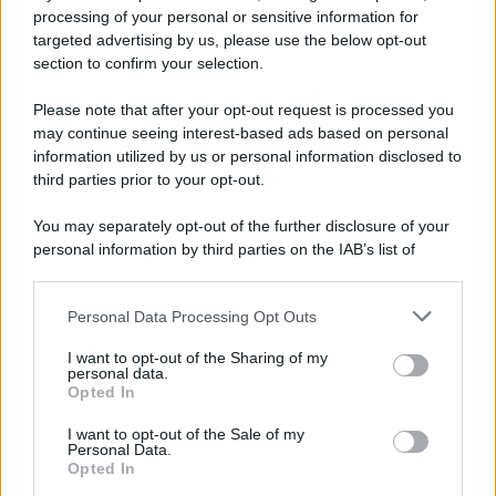
processing of your personal or sensitive information for
Ricevi LE FRASI PIÙ BELLE via e-mail
targeted advertising by us, please use the below opt-out
section to confirm your selection.
E-mail
OK
Please note that after your opt-out request is processed you
may continue seeing interest-based ads based on personal
information utilized by us or personal information disclosed to
third parties prior to your opt-out.
You may separately opt-out of the further disclosure of your
personal information by third parties on the IAB’s list of
downstream participants.
Personal Data Processing Opt Outs
This information may also be disclosed by us to third parties
on the IAB’s List of Downstream Participants that may further
I want to opt-out of the Sharing of my
disclose it to other third parties.
personal data.
Opted In
Please note that this website/app uses one or more Google
services and may gather and store information including but
I want to opt-out of the Sale of my
Personal Data.
not limited to your visit or usage behaviour. You may click to
Opted In
grant or deny consent to Google and its third-party tags to