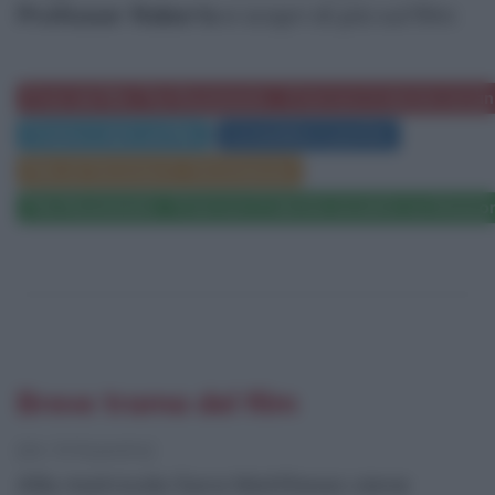
Professor Roberts
e scopri di più sul film:
Frasi del film The Roommate - Il terrore ti dorme acca
Trama e dati sul film
Locandina e poster
Film di Christian E. Christiansen
The Roommate - Il terrore ti dorme accanto su Amazo
Breve trama del film
[da Wikipedia]
Alla matricola Sara Matthews viene