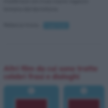
trasferisce con il suo nuovo ragazzo
lontana dal dormitorio.
Rebecca trova...
Leggi di più
Altri film da cui sono tratte
celebri frasi e dialoghi