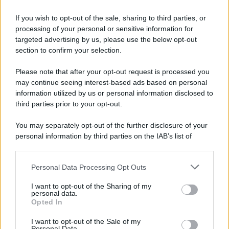
If you wish to opt-out of the sale, sharing to third parties, or
processing of your personal or sensitive information for
targeted advertising by us, please use the below opt-out
FRASI
section to confirm your selection.
Frase del giorno
Please note that after your opt-out request is processed you
Frasi celebri
may continue seeing interest-based ads based on personal
Frasi da condividere
information utilized by us or personal information disclosed to
Poesie
third parties prior to your opt-out.
Proverbi
Incipit letterari
You may separately opt-out of the further disclosure of your
Storie con morale
personal information by third parties on the IAB’s list of
FILM
downstream participants.
Frasi dei film
Personal Data Processing Opt Outs
This information may also be disclosed by us to third parties
Frase film della settimana
on the IAB’s List of Downstream Participants that may further
Frasi film più lette
I want to opt-out of the Sharing of my
disclose it to other third parties.
personal data.
Incipit dei film
Opted In
Please note that this website/app uses one or more Google
Elenco registi
services and may gather and store information including but
Film più cercati
I want to opt-out of the Sale of my
Personal Data.