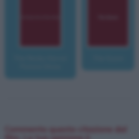
The Rocky Horror
The Score
Picture Show
Commenta questa citazione dal
film. La tua opinione è