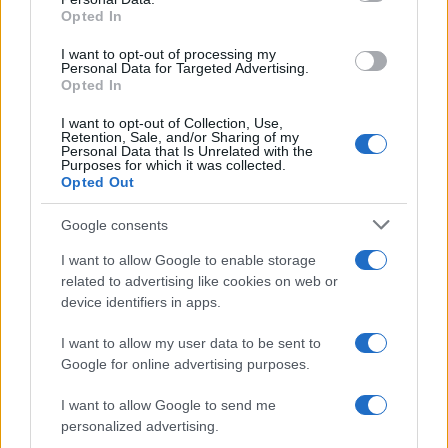
not limited to your visit or usage behaviour. You may click to
Frasi sul cinema
Opted In
grant or deny consent to Google and its third-party tags to
SERVIZI
use your data for below specified purposes in below Google
I want to opt-out of processing my
consent section.
Personal Data for Targeted Advertising.
Mappa del sito
Opted In
Privacy Policy
Cookie Policy
I want to opt-out of Collection, Use,
Frasi suddivise per tema
Retention, Sale, and/or Sharing of my
Personal Data that Is Unrelated with the
Foto con frasi belle
Purposes for which it was collected.
Indice degli autori
Opted Out
Google consents
Aforismi
.meglio.it è l'archivio web dedicato a frasi,
I want to allow Google to enable storage
aforismi e citazioni più grande del web (137.905 frasi in
related to advertising like cookies on web or
database) • ©2005-2025 • La riproduzione dei testi è
device identifiers in apps.
consentita citando la fonte secondo la Licenza
Creative Commons
• Nota: in qualità di Affiliato Amazon,
I want to allow my user data to be sent to
Google for online advertising purposes.
il sito ricava una commissione sugli acquisti idonei. •
Contatti
I want to allow Google to send me
personalized advertising.