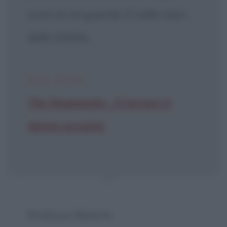
occhi di chi guarda. È nelle mani
dello stilista.
DAL FILM
The Roommate - Il terrore ti
dorme accanto
Professor Roberts