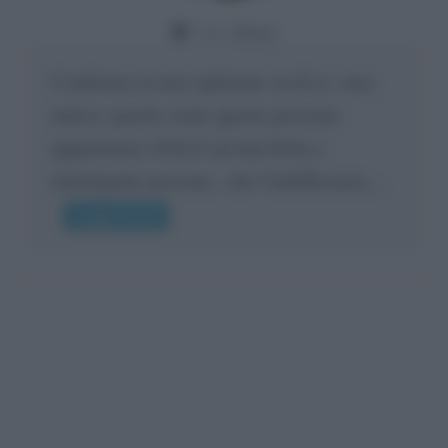
Da:
Giusy
Confermo la mia opinione su di te, cara
amica: parole come queste possono
appartenere SOLO ad una bella e
intelligente persona.. che l'indifferenza,...
Leggi di più