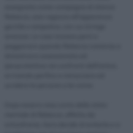
assegnata come compagna di stanza
Rebecca, una ragazza all'apparenza
gentile e simpatica, con cui stringe
amicizia. Le cose iniziano però a
peggiorare quando Rebecca comincia a
dimostrarsi ossessionata ed
iperprotettiva nei confronti dell'amica,
arrivando perfino a minacciare ed
uccidere le persone a lei vicine.
Dopo essersi resa conto dello stato
mentale di Rebecca, affetta da
schizofrenia, Sara decide di evitarla e si