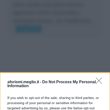
amica: parole come queste possono
appartenere SOLO ad una bella e
intelligente persona.. che l'indifferenza,...
Leggi di più
aforismi.meglio.it -
Do Not Process My Personal
Information
If you wish to opt-out of the sale, sharing to third parties, or
processing of your personal or sensitive information for
Ricevi LE FRASI PIÙ BELLE via e-mail
targeted advertising by us, please use the below opt-out