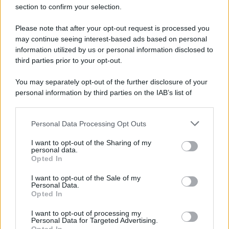
section to confirm your selection.
E-mail
OK
Please note that after your opt-out request is processed you
may continue seeing interest-based ads based on personal
information utilized by us or personal information disclosed to
third parties prior to your opt-out.
You may separately opt-out of the further disclosure of your
personal information by third parties on the IAB’s list of
downstream participants.
Personal Data Processing Opt Outs
This information may also be disclosed by us to third parties
on the IAB’s List of Downstream Participants that may further
I want to opt-out of the Sharing of my
disclose it to other third parties.
personal data.
Opted In
Please note that this website/app uses one or more Google
services and may gather and store information including but
I want to opt-out of the Sale of my
Personal Data.
not limited to your visit or usage behaviour. You may click to
Opted In
grant or deny consent to Google and its third-party tags to
use your data for below specified purposes in below Google
I want to opt-out of processing my
consent section.
Personal Data for Targeted Advertising.
FRASI