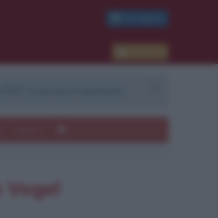
PDF GRATIS
×
Accedi
 PDF. Il servizio è gratuito.
e
Autori
n Vogel