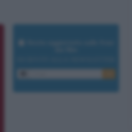
Resta aggiornato sulle frasi
dei film
ISCRIVITI ALLA NEWSLETTER
E-mail
OK