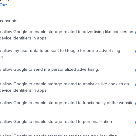
Out
 Jennifer Vogel da piccola a causa del
ore di banche.
consents
o allow Google to enable storage related to advertising like cookies on
evice identifiers in apps.
o allow my user data to be sent to Google for online advertising
s.
ilm racconta il rapporto tra padre e figlia.
to allow Google to send me personalized advertising.
o allow Google to enable storage related to analytics like cookies on
evice identifiers in apps.
Vogel.
Leggi di più
o allow Google to enable storage related to functionality of the website
o allow Google to enable storage related to personalization.
o allow Google to enable storage related to security, including