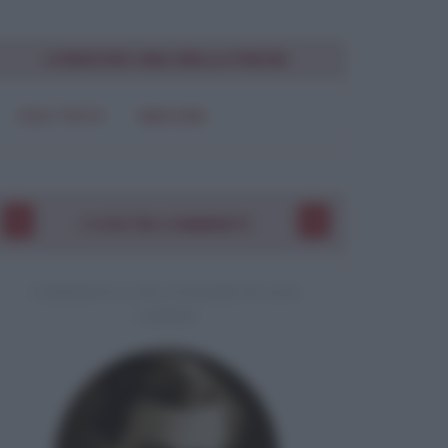
CONDIVIDI UNA BELLA FRASE
ui
mi
SOLO TESTO
IMMAGINE
Chiudi
I VOSTRI COMMENTI
COMMENTO A UNA CITAZIONE DI JACK
LONDON