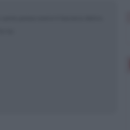
uomo possa avere è lasciarsi dietro
b
blico anche
frasi
e
pen
sieri su
Insta
gram.
Seg
o lui.
 mostrare più