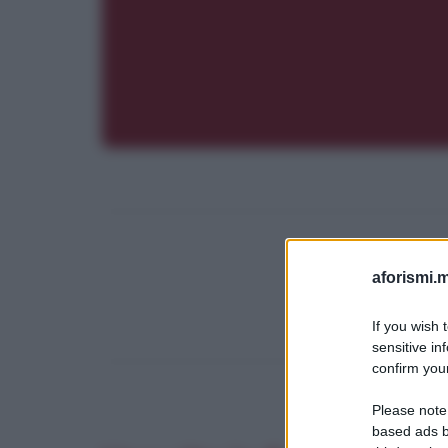
aforismi.m
If you wish 
sensitive in
confirm your
Please note
based ads b