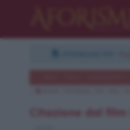
DOWNLOAD PDF
:
Regi
Temi
Frasi
Le frasi più lette
Aforismi
Frasi famose
Film
2021
Un
Citazione dal film