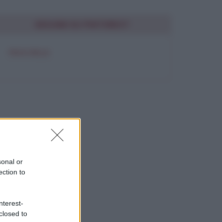
SEGUIMI SU PINTEREST
FRASI BELLE
sonal or
ection to
nterest-
closed to