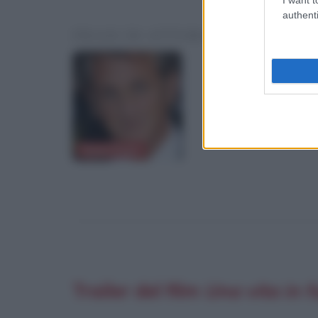
authenti
FRASI DI ATTORI O PERSONAL
Sean Penn
Trailer del film
Una vita in 