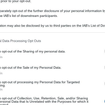
fondimenti
 prior to your opt-out.
rately opt-out of the further disclosure of your personal information by
tre a
John Vogel
(ruolo interpretato da
he IAB’s list of downstream participants.
tion may also be disclosed by us to third parties on the IAB’s List of 
 that may further disclose it to other third parties.
 that this website/app uses one or more Google services and may gath
 sul film
Locandina e poster
Film di Sean Penn
l Data Processing Opt Outs
including but not limited to your visit or usage behaviour. You may click 
 to Google and its third-party tags to use your data for below specifi
o opt-out of the Sharing of my personal data.
ogle consent section.
In
o opt-out of the Sale of my Personal Data.
In
to opt-out of processing my Personal Data for Targeted
ing.
In
o opt-out of Collection, Use, Retention, Sale, and/or Sharing
ersonal Data that Is Unrelated with the Purposes for which it
lected.