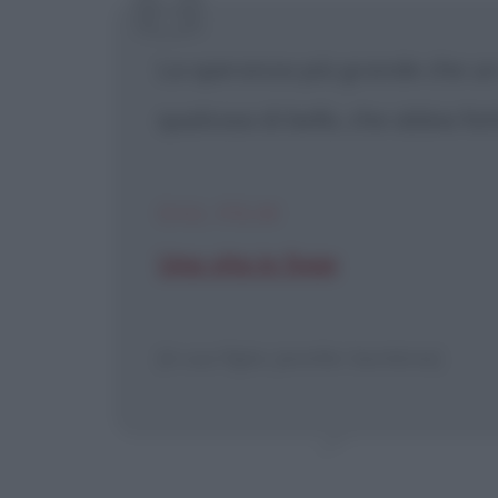
La speranza più grande che un 
Pu
qualcosa di bello, che abbia fatt
DAL FILM
[X] Non
Una vita in fuga
[A sua figlia Jennifer bambina]