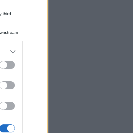
 third
Downstream
er and store
to grant or
ed purposes