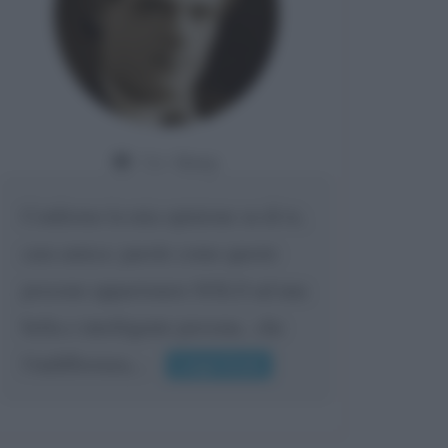
Da:
Giusy
Confermo la mia opinione su di te,
cara amica: parole come queste
possono appartenere SOLO ad una
bella e intelligente persona.. che
l'indifferenza,...
Leggi di più