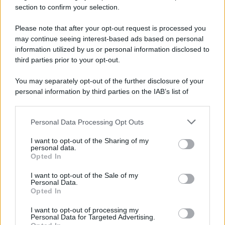
section to confirm your selection.
E-mail
OK
Please note that after your opt-out request is processed you
may continue seeing interest-based ads based on personal
information utilized by us or personal information disclosed to
third parties prior to your opt-out.
You may separately opt-out of the further disclosure of your
personal information by third parties on the IAB’s list of
downstream participants.
Personal Data Processing Opt Outs
This information may also be disclosed by us to third parties
on the IAB’s List of Downstream Participants that may further
I want to opt-out of the Sharing of my
disclose it to other third parties.
personal data.
Opted In
Please note that this website/app uses one or more Google
services and may gather and store information including but
I want to opt-out of the Sale of my
Personal Data.
not limited to your visit or usage behaviour. You may click to
Opted In
grant or deny consent to Google and its third-party tags to
use your data for below specified purposes in below Google
I want to opt-out of processing my
consent section.
Personal Data for Targeted Advertising.
FRASI