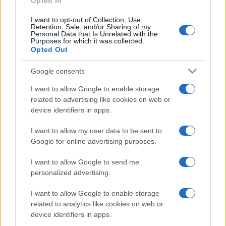
Opted In
Frase del giorno
I want to opt-out of Collection, Use,
Frasi celebri
Retention, Sale, and/or Sharing of my
Personal Data that Is Unrelated with the
Frasi da condividere
Purposes for which it was collected.
Poesie
Opted Out
Proverbi
Incipit letterari
Google consents
Storie con morale
I want to allow Google to enable storage
FILM
related to advertising like cookies on web or
device identifiers in apps.
Frasi dei film
Frase film della settimana
I want to allow my user data to be sent to
Frasi film più lette
Google for online advertising purposes.
Incipit dei film
Elenco registi
I want to allow Google to send me
Film più cercati
personalized advertising.
Frasi sul cinema
I want to allow Google to enable storage
SERVIZI
related to analytics like cookies on web or
Mappa del sito
device identifiers in apps.
Privacy Policy