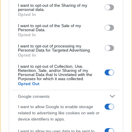
on the IAB’s List of Downstream Participants that may further
I want to opt-out of the Sharing of my
disclose it to other third parties.
personal data.
Opted In
Please note that this website/app uses one or more Google
services and may gather and store information including but
I want to opt-out of the Sale of my
Personal Data.
not limited to your visit or usage behaviour. You may click to
Opted In
grant or deny consent to Google and its third-party tags to
use your data for below specified purposes in below Google
I want to opt-out of processing my
consent section.
Personal Data for Targeted Advertising.
FRASI
Opted In
Frase del giorno
I want to opt-out of Collection, Use,
Frasi celebri
Retention, Sale, and/or Sharing of my
Personal Data that Is Unrelated with the
Frasi da condividere
Purposes for which it was collected.
Poesie
Opted Out
Proverbi
Incipit letterari
Google consents
Storie con morale
I want to allow Google to enable storage
FILM
related to advertising like cookies on web or
device identifiers in apps.
Frasi dei film
Frase film della settimana
I want to allow my user data to be sent to