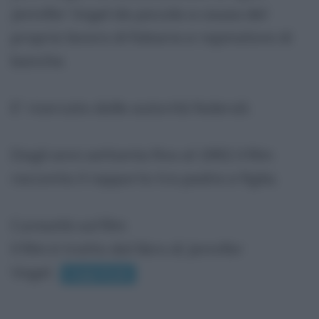
Jennifer Vogel da piccola a causa del
proprio lavoro di falsario e rapinatore di
banche.
E' ricercato dalle autorità federali.
Dagli anni settanta fino al 1992 il film
racconta il rapporto tra padre e figlia.
Curiosità sul film
Il film è tratto dal libro di Jennifer
Vogel.
Leggi di più