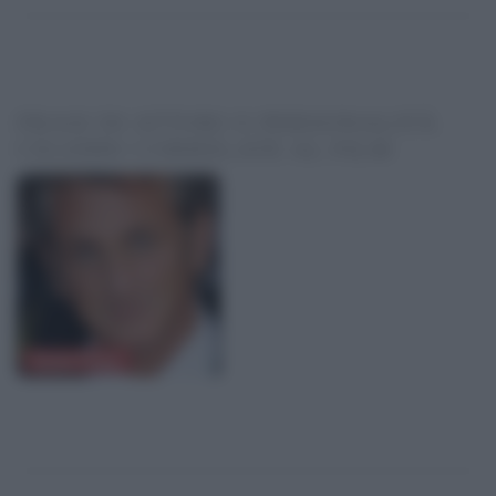
FRASI DI ATTORI O PERSONALITÀ
CELEBRI CORRELATE AL FILM
Sean Penn