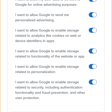
Frasi film più lette
Google for online advertising purposes.
Incipit dei film
Elenco registi
I want to allow Google to send me
Film più cercati
personalized advertising.
Frasi sul cinema
I want to allow Google to enable storage
SERVIZI
related to analytics like cookies on web or
Mappa del sito
device identifiers in apps.
Privacy Policy
Cookie Policy
I want to allow Google to enable storage
Frasi suddivise per tema
related to functionality of the website or app.
Foto con frasi belle
I want to allow Google to enable storage
Indice degli autori
related to personalization.
I want to allow Google to enable storage
Aforismi
.meglio.it è l'archivio web dedicato a frasi,
related to security, including authentication
aforismi e citazioni più grande del web (137.890 frasi in
functionality and fraud prevention, and other
database) • ©2005-2025 • La riproduzione dei testi è
user protection.
consentita citando la fonte secondo la Licenza
Creative Commons
• Nota: in qualità di Affiliato Amazon,