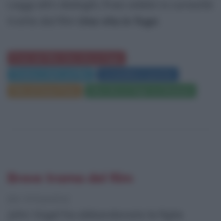
Leggi altri dialoghi, frasi celebri e curiosità
tratte dal film
Una vita in fuga
:
Frasi del film Una vita in fuga
Trama e dati sul film
Locandina e poster
Film di Sean Penn
Una vita in fuga su Amazon
Breve trama del film
[da Wikipedia]
John Vogel ha abbandonato la figlia