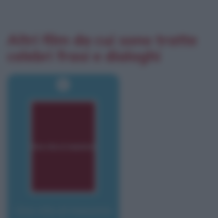
Altri film da cui sono tratte
celebri frasi e dialoghi
Una vita al massimo