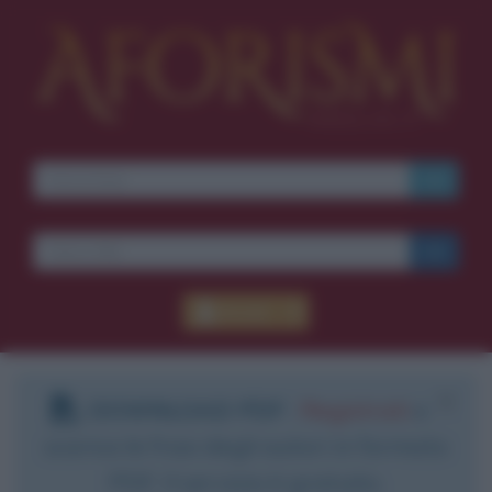
Ti piacciono le frasi dei
film?
Ricevine una ogni
settimana.
I S C R I V I T I
E-mail
OK
Accedi
Pub
blico anche
frasi
e
pen
sieri su
Insta
gram.
Segui
mi
DOWNLOAD PDF
:
Registrati
e
scarica le frasi degli autori in formato
PDF. Il servizio è gratuito.