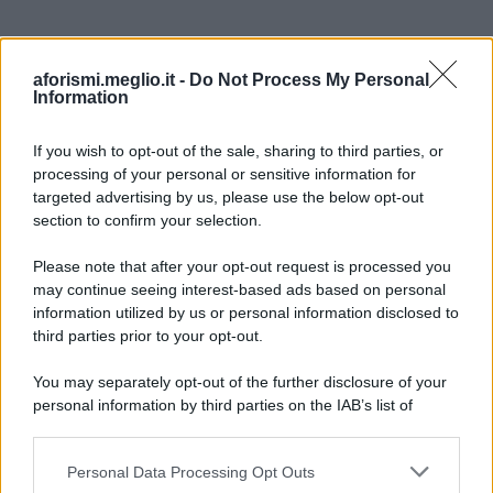
aforismi.meglio.it -
Do Not Process My Personal
Information
If you wish to opt-out of the sale, sharing to third parties, or
processing of your personal or sensitive information for
Ricevi LE FRASI PIÙ BELLE via e-mail
targeted advertising by us, please use the below opt-out
section to confirm your selection.
E-mail
OK
Please note that after your opt-out request is processed you
may continue seeing interest-based ads based on personal
information utilized by us or personal information disclosed to
third parties prior to your opt-out.
You may separately opt-out of the further disclosure of your
personal information by third parties on the IAB’s list of
downstream participants.
Personal Data Processing Opt Outs
This information may also be disclosed by us to third parties