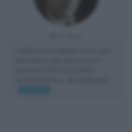
Da:
Giusy
Confermo la mia opinione su di te, cara
amica: parole come queste possono
appartenere SOLO ad una bella e
intelligente persona.. che l'indifferenza,...
Leggi di più