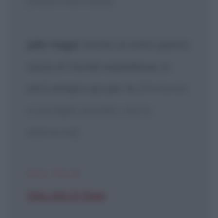
[Viene interrotta]
John Vogel
: Anche se tutto questo
cazzo di mondo esplodesse, io
sarò sempre qui per te.
[Parlando
a sua figlia Jennifer, che lo
abbraccia]
DAL FILM
Una vita in fuga