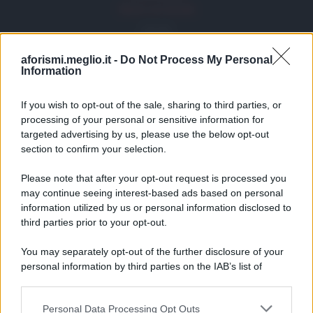
Storie con morale
FILM
Frasi dei film
aforismi.meglio.it -
Do Not Process My Personal
Information
Frase film della settimana
Frasi film più lette
Incipit dei film
If you wish to opt-out of the sale, sharing to third parties, or
Elenco registi
processing of your personal or sensitive information for
Film più cercati
targeted advertising by us, please use the below opt-out
Frasi sul cinema
section to confirm your selection.
SERVIZI
Please note that after your opt-out request is processed you
may continue seeing interest-based ads based on personal
Mappa del sito
information utilized by us or personal information disclosed to
Privacy Policy
third parties prior to your opt-out.
Cookie Policy
Frasi suddivise per tema
You may separately opt-out of the further disclosure of your
Foto con frasi belle
personal information by third parties on the IAB’s list of
Indice degli autori
downstream participants.
Personal Data Processing Opt Outs
This information may also be disclosed by us to third parties