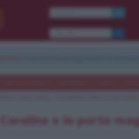
Ti piacciono le frasi dei
film?
Ricevine una ogni
settimana.
strati
e scarica le frasi degli autori in formato
I S C R I V I T I
E-mail
OK
Frasi con immagini
Frasi dei film
Storie
Poesi
raline e la porta magica
Frasi del film Coraline e la porta magic
b
blico anche
frasi
e
pen
sieri su
Insta
gram.
Seg
 Coraline e la porta mag