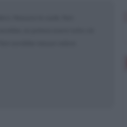
 mostrare più
idero. Nessuno lo vuole. Non
rebbe, se potessi avere tutto ciò
 Non avrebbe nessun valore.