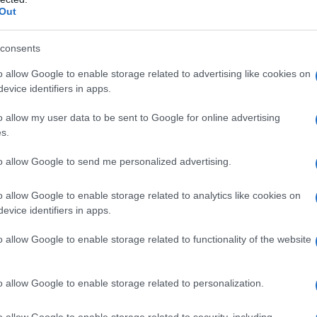
magica su Amazon
Out
consents
o allow Google to enable storage related to advertising like cookies on
evice identifiers in apps.
o allow my user data to be sent to Google for online advertising
s.
to allow Google to send me personalized advertising.
pena trasferita in una grande casa
o allow Google to enable storage related to analytics like cookies on
ta tra le colline con i suoi genitori, che
evice identifiers in apps.
e con il loro lavoro. La bambina esplora i
o allow Google to enable storage related to functionality of the website
anziane attrici teatrali ormai in
o allow Google to enable storage related to personalization.
Mrs. Miriam Forcible, le quali alloggiano
interrato dell'abitazione, e uno
o allow Google to enable storage related to security, including