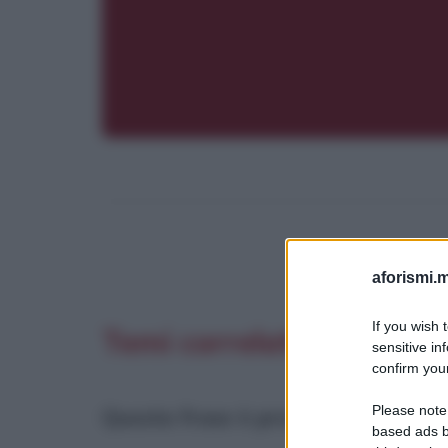
aforismi.m
If you wish 
Temi correlati
sensitive in
confirm your
Please note
Questa frase è presente in
:
based ads b