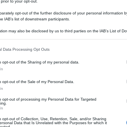
 prior to your opt-out.
rately opt-out of the further disclosure of your personal information by
he IAB’s list of downstream participants.
tion may also be disclosed by us to third parties on the IAB’s List of 
 that may further disclose it to other third parties.
 that this website/app uses one or more Google services and may gath
l Data Processing Opt Outs
including but not limited to your visit or usage behaviour. You may click 
 to Google and its third-party tags to use your data for below specifi
o opt-out of the Sharing of my personal data.
ogle consent section.
In
ica: approfondimenti
o opt-out of the Sale of my Personal Data.
In
tre a
Coraline
e scopri di più sul film:
to opt-out of processing my Personal Data for Targeted
ing.
In
rama e dati sul film
Locandina e poster
o opt-out of Collection, Use, Retention, Sale, and/or Sharing
ersonal Data that Is Unrelated with the Purposes for which it
lected.