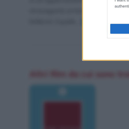
authenti
stravagante artista di nome Bobinsk
ballerini, il quale...
Leggi di più
Altri film da cui sono tra