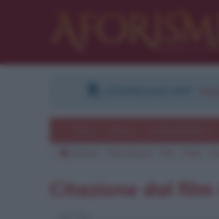
DOWNLOAD PDF
:
Regi
Temi
Frasi
Le frasi più lette
Aforismi
Frasi famose
Film
2009
Co
Pu
Citazione dal film