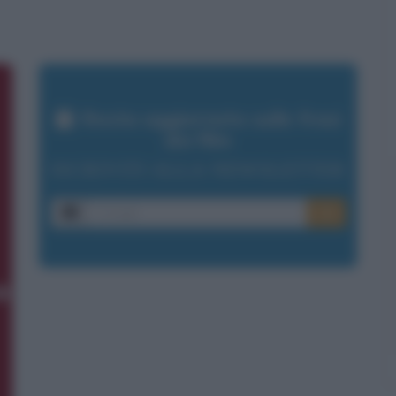
Resta aggiornato sulle frasi
dei film
ISCRIVITI ALLA NEWSLETTER
E-mail
OK