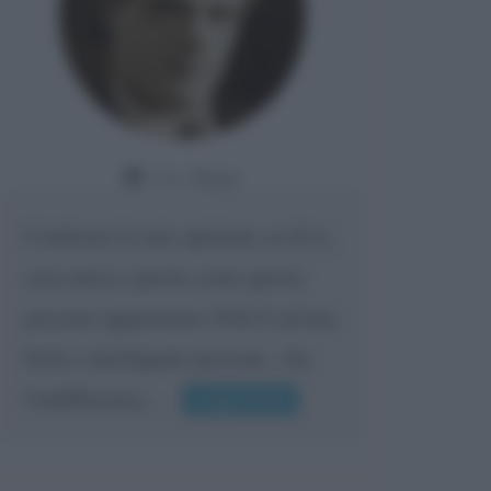
Da:
Giusy
Confermo la mia opinione su di te,
cara amica: parole come queste
possono appartenere SOLO ad una
bella e intelligente persona.. che
l'indifferenza,...
Leggi di più