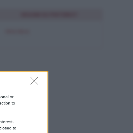
SEGUIMI SU PINTEREST
FRASI BELLE
sonal or
ection to
nterest-
closed to