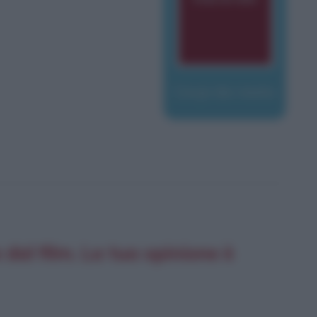
Corpi da reato
al film. La tua opinione è