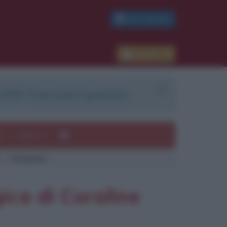
PDF GRATIS
Accedi
 PDF. Il servizio è gratuito.
e
Autori
a
Citazione
ui
mi
ica di Coraline