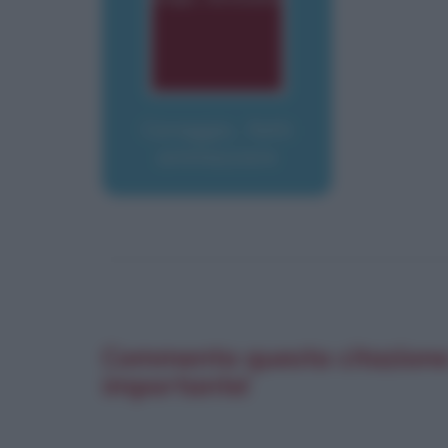
Coraggio... fatti
ammazzare
Commenta questa citazione d
importante!