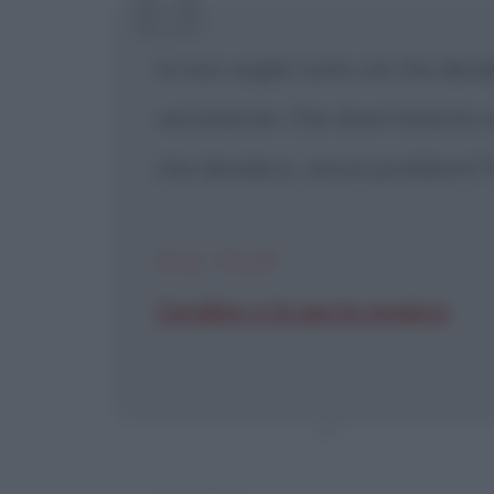
[X] Non
Io non voglio tutto ciò che des
veramente. Che divertimento sa
che desidero, senza problemi?
DAL FILM
Coraline e la porta magica