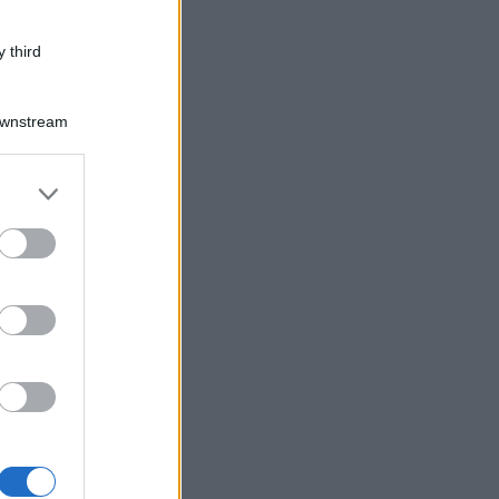
 third
Downstream
er and store
to grant or
ed purposes