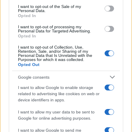
services and may gather and store information including but
I want to opt-out of the Sale of my
Personal Data.
not limited to your visit or usage behaviour. You may click to
Opted In
grant or deny consent to Google and its third-party tags to
use your data for below specified purposes in below Google
I want to opt-out of processing my
consent section.
Personal Data for Targeted Advertising.
FRASI
Opted In
Frase del giorno
I want to opt-out of Collection, Use,
Frasi celebri
Retention, Sale, and/or Sharing of my
Personal Data that Is Unrelated with the
Frasi da condividere
Purposes for which it was collected.
Poesie
Opted Out
Proverbi
Incipit letterari
Google consents
Storie con morale
I want to allow Google to enable storage
FILM
related to advertising like cookies on web or
device identifiers in apps.
Frasi dei film
Frase film della settimana
I want to allow my user data to be sent to
Frasi film più lette
Google for online advertising purposes.
Incipit dei film
Elenco registi
I want to allow Google to send me