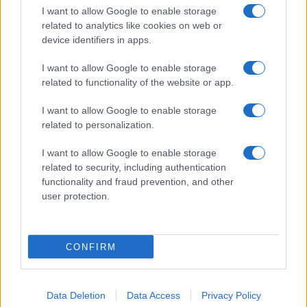
I want to allow Google to enable storage
SERVIZI
related to analytics like cookies on web or
Mappa del sito
device identifiers in apps.
Privacy Policy
Cookie Policy
I want to allow Google to enable storage
Frasi suddivise per tema
related to functionality of the website or app.
Foto con frasi belle
I want to allow Google to enable storage
Indice degli autori
related to personalization.
I want to allow Google to enable storage
Aforismi
.meglio.it è l'archivio web dedicato a frasi,
related to security, including authentication
aforismi e citazioni più grande del web (137.847 frasi in
functionality and fraud prevention, and other
database) • ©2005-2025 • La riproduzione dei testi è
user protection.
consentita citando la fonte secondo la Licenza
Creative Commons
• Nota: in qualità di Affiliato Amazon,
il sito ricava una commissione sugli acquisti idonei. •
CONFIRM
Contatti
Data Deletion
Data Access
Privacy Policy