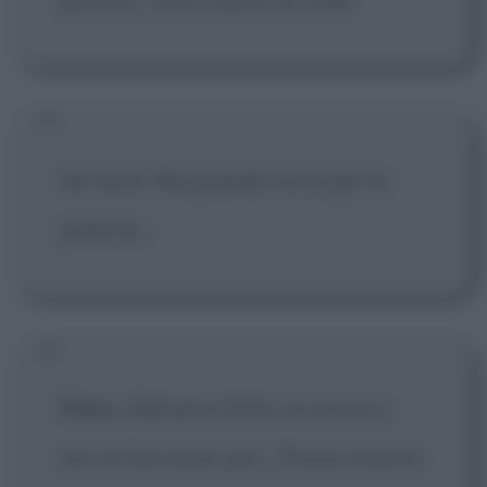
politica... Anzi, lascio la città!
Sei tesa? Ma guarda come giri la
polenta...
Piero
: Abbiamo fatto un errore e
non lo facciamo più... Pensa intanto