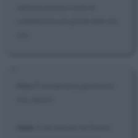
nell'associazione è stata la
soddisfazione più grande della mia
vita.
Piero
: È una devianza perversa la
mia, capisci?
Adele
: A me nessuno me l'aveva