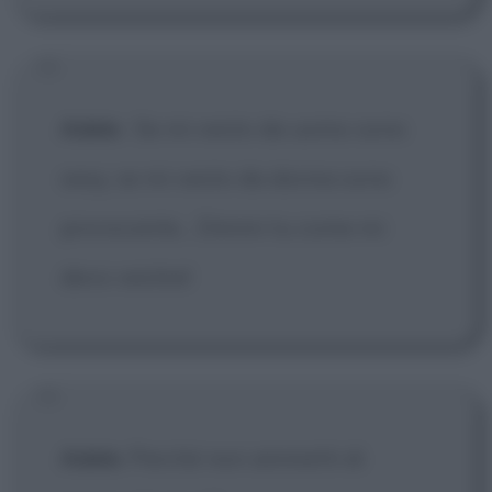
Adele
:
Se mi vesto da uomo sono
sexy, se mi vesto da donna sono
provocante... Dimmi tu come mi
devo vestire!
Adele
: Perché non ammetti di