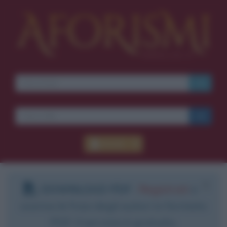
Ti piacciono le frasi dei
film?
Ricevine una ogni
settimana.
I S C R I V I T I
E-mail
OK
Accedi
Pub
blico anche
frasi
e
pen
sieri su
Insta
gram.
Segui
mi
DOWNLOAD PDF
:
Registrati
e
scarica le frasi degli autori in formato
PDF. Il servizio è gratuito.