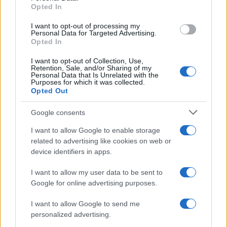
Opted In
grant or deny consent to Google and its third-party tags to
use your data for below specified purposes in below Google
I want to opt-out of processing my
consent section.
Personal Data for Targeted Advertising.
FRASI
Opted In
Frase del giorno
I want to opt-out of Collection, Use,
Frasi celebri
Retention, Sale, and/or Sharing of my
Personal Data that Is Unrelated with the
Frasi da condividere
Purposes for which it was collected.
Poesie
Opted Out
Proverbi
Incipit letterari
Google consents
Storie con morale
I want to allow Google to enable storage
FILM
related to advertising like cookies on web or
device identifiers in apps.
Frasi dei film
Frase film della settimana
I want to allow my user data to be sent to
Frasi film più lette
Google for online advertising purposes.
Incipit dei film
Elenco registi
I want to allow Google to send me
Film più cercati
personalized advertising.
Frasi sul cinema