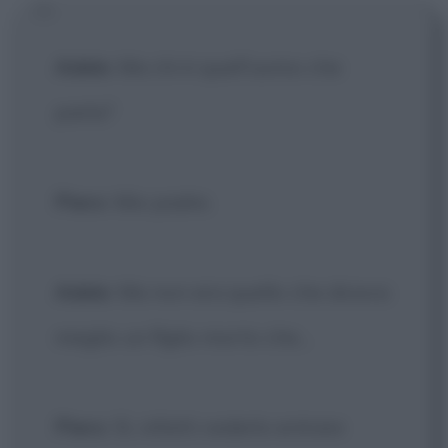
Adele
: Ma chi è quell'uomo che
parla?
Piero
: Mio padre.
Adele
: Ma non era quello che diceva
meglio un figlio morto che...
Piero
: Sì, infatti vederlo entrare