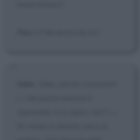
essere diverso?!
Piero
: Io? Ma diverso da chi?
Adele
:
Oddio, perché ci baciamo?!
[...]
Ma questa relazione è
impossibile, tu lo capisci, vero?
[...]
Eh, niente, mi dimetto, lascio la