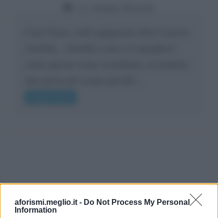
Da:
Gladys Bozanic
Cara Giusy, vedi oggigiorno dove ti porta
l'umiltà... chiedilo a me e ti spiegherò
come questa viene ricambiata, al minimo
uno passa per scemo perché...
Leggi di più
aforismi.meglio.it -
Do Not Process My Personal
Information