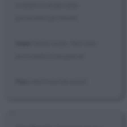
a vestirti in modo meno
provocante, per favore!
Adele
: Come, scusa... Non sono
provocante, è una giacca!
Piero
: Ma ti vesti da uomo!