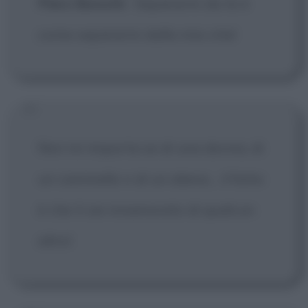
Piero Bonutti
:
Separarmi da te è
come separarmi dalla mia vita!
Non mi importa se di una donna, di
un cammello o di un alieno... il fatto
è che ti sei innamorato di qualcun
altro!