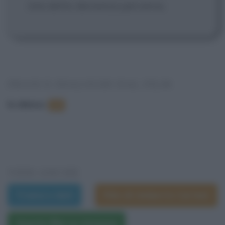
mai detto devianza perversa.
FRASI E DIALOGHI DAL FILM
In elenco
:
10
VEDI ANCHE
Trama e dati
Film di Umberto Carteni
Questo film su Amazon