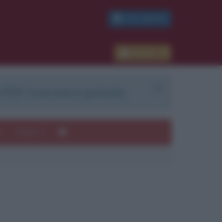
PDF GRATIS
Accedi
 PDF. Il servizio è gratuito.
e
Autori
ui
mi