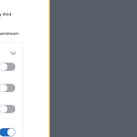
 third
Downstream
er and store
to grant or
ed purposes