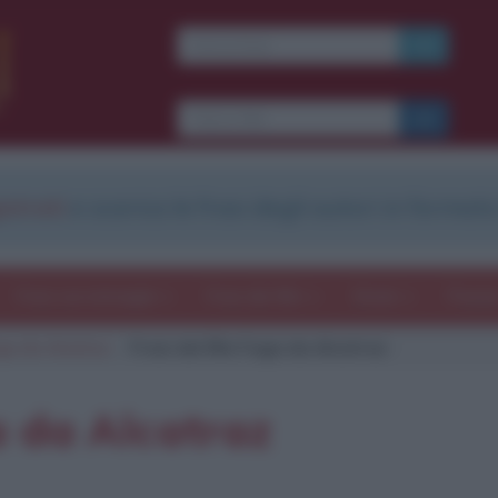
Ti piacciono le frasi dei
film?
Ricevine una ogni
settimana.
strati
e scarica le frasi degli autori in formato
I S C R I V I T I
E-mail
OK
Frasi con immagini
Frasi dei film
Storie
Poesi
ga da Alcatraz
Frasi del film Fuga da Alcatraz
b
blico anche
frasi
e
pen
sieri su
Insta
gram.
Seg
a da Alcatraz