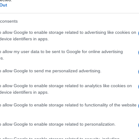
Out
consents
o allow Google to enable storage related to advertising like cookies on
evice identifiers in apps.
o allow my user data to be sent to Google for online advertising
s.
ero un trapano ed una torcia per finire
to allow Google to send me personalized advertising.
erramenta qua in giro?
o allow Google to enable storage related to analytics like cookies on
evice identifiers in apps.
o allow Google to enable storage related to functionality of the website
o allow Google to enable storage related to personalization.
o un modo per uscire.
o allow Google to enable storage related to security, including