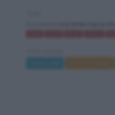
TEMI
Puoi trovare le
frasi del film Fuga da Alc
Sbagli
Coltelli
Rischio
Infanzia
Reg
VEDI ANCHE
Trama e dati
Film di Don Siegel