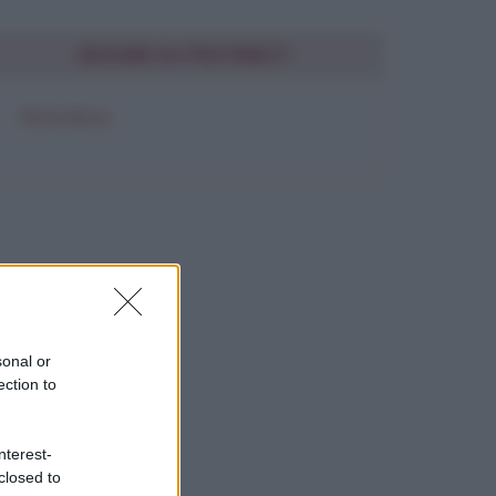
SEGUIMI SU PINTEREST
FRASI BELLE
sonal or
ection to
nterest-
closed to