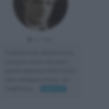
Da:
Giusy
Confermo la mia opinione su di te,
cara amica: parole come queste
possono appartenere SOLO ad una
bella e intelligente persona.. che
l'indifferenza,...
Leggi di più