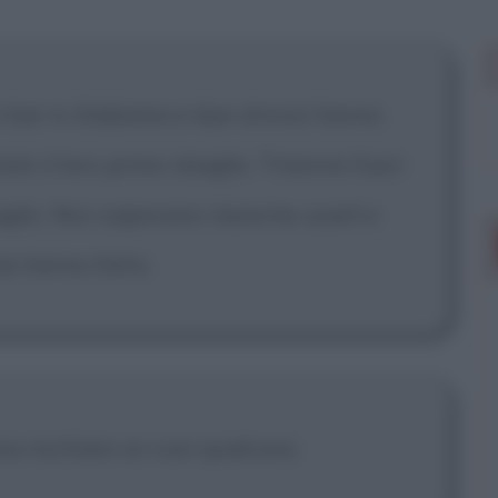
 mostrare più
un bar in Alabama e due stronzi hanno
to il loro primo sbaglio. Tirarono fuori
sbaglio. Non sapevano neanche usarli e
he hanno fatto.
a rischiare se vuoi qualcosa.