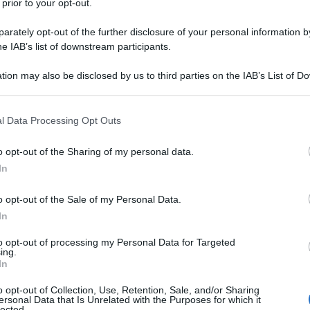
 prior to your opt-out.
rately opt-out of the further disclosure of your personal information by
he IAB’s list of downstream participants.
e sei stato trasferito?
tion may also be disclosed by us to third parties on the IAB’s List of 
 that may further disclose it to other third parties.
 that this website/app uses one or more Google services and may gath
l Data Processing Opt Outs
including but not limited to your visit or usage behaviour. You may click 
 to Google and its third-party tags to use your data for below specifi
o opt-out of the Sharing of my personal data.
ogle consent section.
In
o opt-out of the Sale of my Personal Data.
In
to opt-out of processing my Personal Data for Targeted
ing.
In
o opt-out of Collection, Use, Retention, Sale, and/or Sharing
ersonal Data that Is Unrelated with the Purposes for which it
lected.