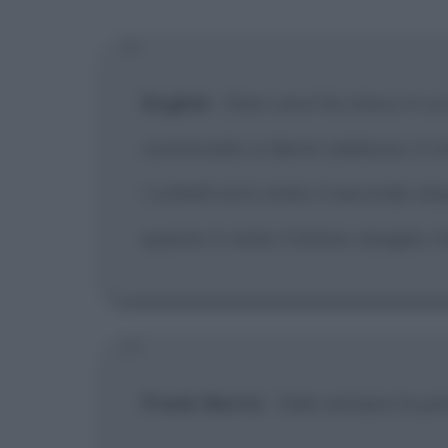
[X] Non
English
:
Dieci anni fa stavo in 
cominciato a darmi addosso: è sta
i coltelli ed è stato il secondo 
questo è stato l'ultimo sbaglio c
Frank Morris
:
Vale sempre la pen