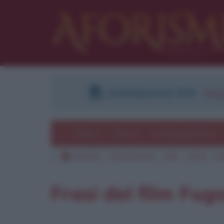
DOWNLOAD PDF
:
Regi
Temi
Frasi
Le frasi più lette
Aforismi
Frasi famose
Film
1979
Fu
Pu
Frasi del film Fug