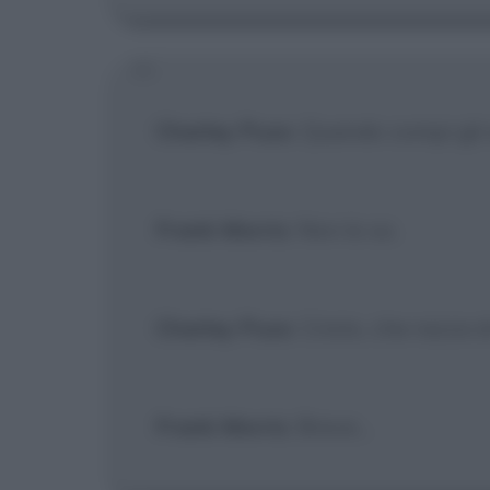
Charley Puzo
: Quando compi gli
Frank Morris
: Non lo so.
Charley Puzo
: Cristo, che razza 
Frank Morris
: Breve...