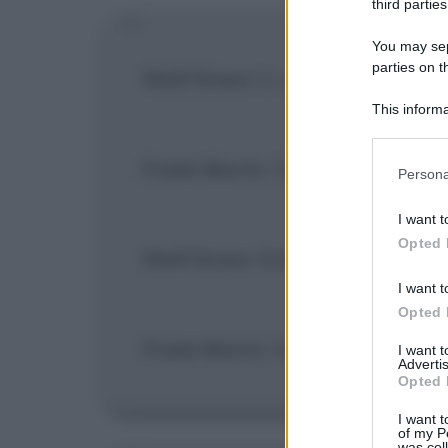
third parties
You may sepa
parties on t
Wolf Grace
: Io sono Wolf, da dov
This informa
Participants
Frank Morris
: Da Atlanta.
Please note
Persona
information 
deny consent
I want t
in below Go
Opted 
Wolf Grace
: Bella città Atlanta?
I want t
Opted 
Frank Morris
: Non l'ho mai vista.
I want 
Advertis
Opted 
I want t
of my P
was col