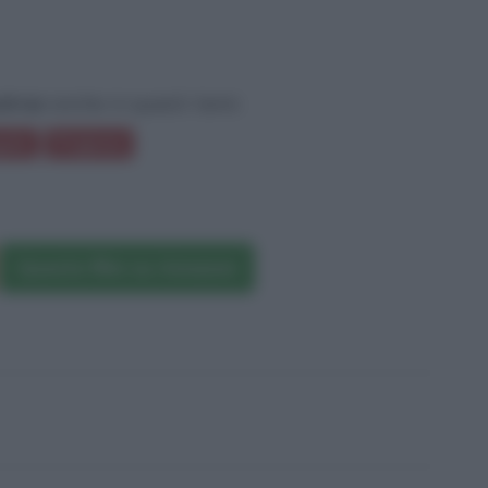
atraz
anche in questi temi:
ole
Prigione
Questo film su Amazon