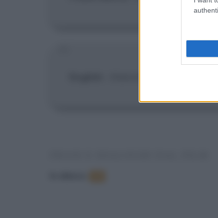
authenti
English
:
Abbottonati il colletto..
FRASI E DIALOGHI DAL FILM
In elenco
:
10