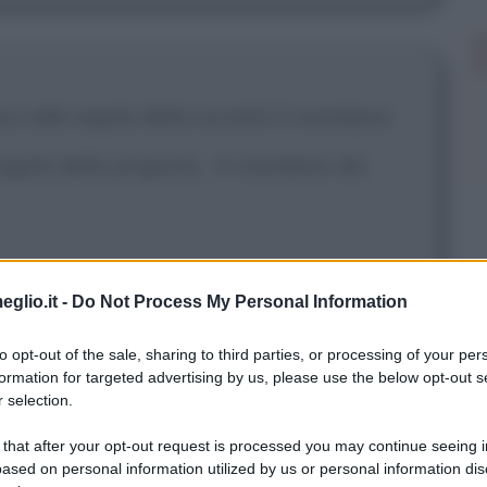
ci alle regole della società ti mandano
regole della prigione... ti mandano da
eglio.it -
Do Not Process My Personal Information
to opt-out of the sale, sharing to third parties, or processing of your per
formation for targeted advertising by us, please use the below opt-out s
to ad Alcatraz.
 selection.
 that after your opt-out request is processed you may continue seeing i
ased on personal information utilized by us or personal information dis