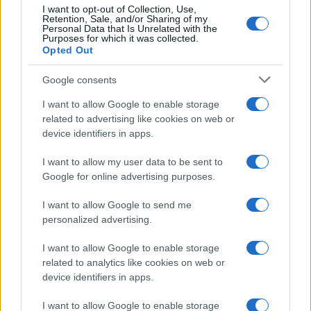
I want to opt-out of Collection, Use,
Frasi celebri
Retention, Sale, and/or Sharing of my
Personal Data that Is Unrelated with the
Frasi da condividere
Purposes for which it was collected.
Poesie
Opted Out
Proverbi
Incipit letterari
Google consents
Storie con morale
I want to allow Google to enable storage
FILM
related to advertising like cookies on web or
device identifiers in apps.
Frasi dei film
Frase film della settimana
I want to allow my user data to be sent to
Frasi film più lette
Google for online advertising purposes.
Incipit dei film
Elenco registi
I want to allow Google to send me
Film più cercati
personalized advertising.
Frasi sul cinema
I want to allow Google to enable storage
SERVIZI
related to analytics like cookies on web or
Mappa del sito
device identifiers in apps.
Privacy Policy
Cookie Policy
I want to allow Google to enable storage