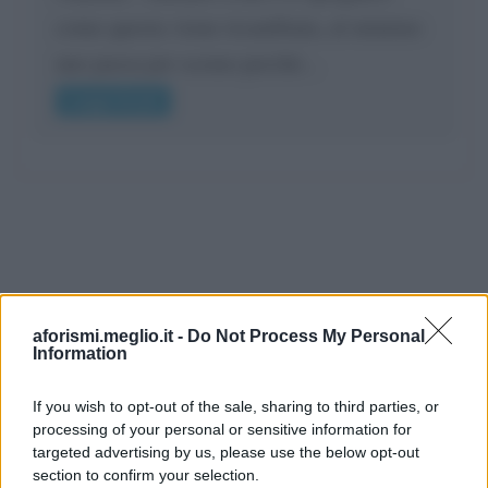
come questa viene ricambiata, al minimo
uno passa per scemo perché...
Leggi di più
aforismi.meglio.it -
Do Not Process My Personal
Information
If you wish to opt-out of the sale, sharing to third parties, or
processing of your personal or sensitive information for
Ricevi LE FRASI PIÙ BELLE via e-mail
targeted advertising by us, please use the below opt-out
section to confirm your selection.