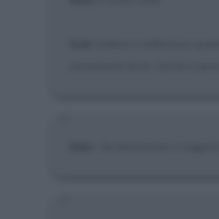
Szell
: Sollievo e sofferenza: qua
unicamente da lei. Quindi ci pens
Babe
:
Ha dimenticato il soggetto