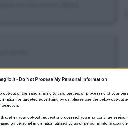
isogna che stia attento. (Babe)
 può giurare.
eglio.it -
Do Not Process My Personal Information
to opt-out of the sale, sharing to third parties, or processing of your per
parmi di discolparlo, perché era
formation for targeted advertising by us, please use the below opt-out s
 selection.
se innocente?
 that after your opt-out request is processed you may continue seeing i
ased on personal information utilized by us or personal information dis