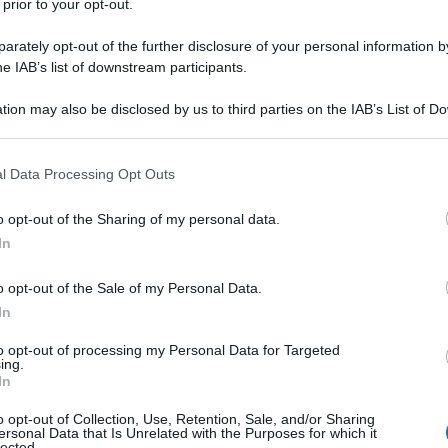
 prior to your opt-out.
se colpevole, era colpevole di
rately opt-out of the further disclosure of your personal information by
he IAB’s list of downstream participants.
ngenuità. Era colpevole di non aver
tion may also be disclosed by us to third parties on the IAB’s List of 
e stato dimesso, ma per quando
 that may further disclose it to other third parties.
nnocente. E se ha importanza... io
 that this website/app uses one or more Google services and may gath
l Data Processing Opt Outs
including but not limited to your visit or usage behaviour. You may click 
 to Google and its third-party tags to use your data for below specifi
o opt-out of the Sharing of my personal data.
ogle consent section.
In
o opt-out of the Sale of my Personal Data.
ti noi.
In
to opt-out of processing my Personal Data for Targeted
ing.
In
o opt-out of Collection, Use, Retention, Sale, and/or Sharing
ersonal Data that Is Unrelated with the Purposes for which it
lected.