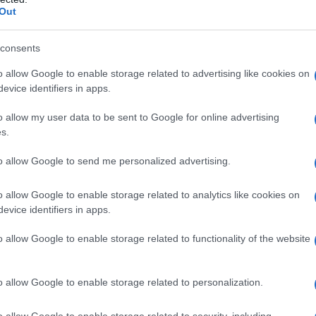
Out
consents
o allow Google to enable storage related to advertising like cookies on
 due applicherò, adesso dipende
evice identifiers in apps.
i su e mi risponda: è sicuro?
o allow my user data to be sent to Google for online advertising
s.
to allow Google to send me personalized advertising.
o allow Google to enable storage related to analytics like cookies on
evice identifiers in apps.
rlando, non posso dirle se qualcosa è
o allow Google to enable storage related to functionality of the website
i che costa sta parlando.
o allow Google to enable storage related to personalization.
o allow Google to enable storage related to security, including