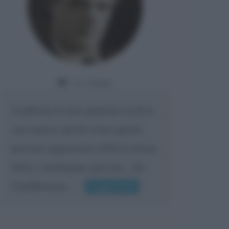
Da:
Giusy
Confermo la mia opinione su di te,
cara amica: parole come queste
possono appartenere SOLO ad una
bella e intelligente persona.. che
l'indifferenza,...
Leggi di più