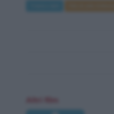
Trama e dati
Film di John Schlesi
Altri film