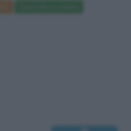
nger
Questo film su Amazon