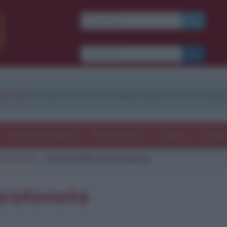
Ti piacciono le frasi dei
film?
Ricevine una ogni
settimana.
strati
e scarica le frasi degli autori in formato
I S C R I V I T I
E-mail
OK
Frasi con immagini
Frasi dei film
Storie
Poesi
 maratoneta
Frasi del film Il maratoneta
b
blico anche
frasi
e
pen
sieri su
Insta
gram.
Seg
maratoneta