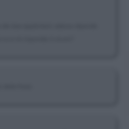
le dei due applicherò, adesso dipende
i su e mi risponda: è sicuro?
 della frase.