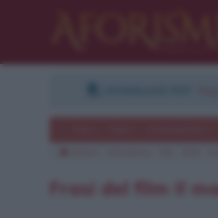
DOWNLOAD PDF
:
Regi
Temi
Frasi
Le frasi più lette
Aforismi
Frasi famose
Film
1976
Il
Pu
Frasi del film Il 