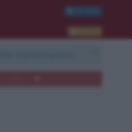
PDF GRATIS
Accedi
 PDF. Il servizio è gratuito.
e
Autori
ui
mi