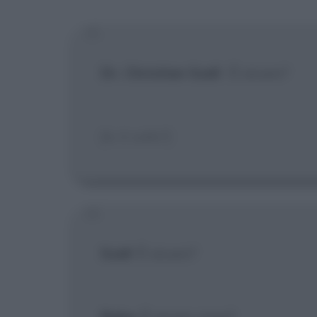
[X] Non
Dr. Christian Szell
:
È sicuro?
[Is it safe?]
Szell
: È sicuro?
Babe
: È sicuro cosa?