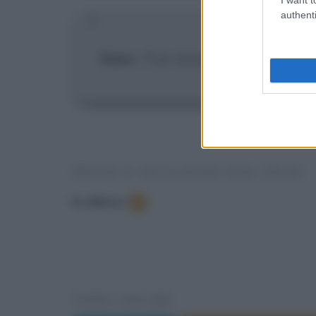
authenti
Babe
:
Può tenersi tutto quello c
FRASI E DIALOGHI DAL FILM
In elenco
:
9
VEDI ANCHE