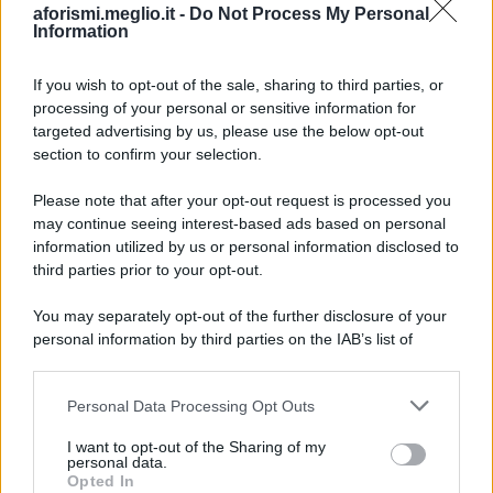
aforismi.meglio.it -
Do Not Process My Personal
Information
If you wish to opt-out of the sale, sharing to third parties, or
processing of your personal or sensitive information for
Ricevi LE FRASI PIÙ BELLE via e-mail
targeted advertising by us, please use the below opt-out
section to confirm your selection.
E-mail
OK
Please note that after your opt-out request is processed you
may continue seeing interest-based ads based on personal
information utilized by us or personal information disclosed to
third parties prior to your opt-out.
You may separately opt-out of the further disclosure of your
personal information by third parties on the IAB’s list of
downstream participants.
Personal Data Processing Opt Outs
This information may also be disclosed by us to third parties
on the IAB’s List of Downstream Participants that may further
I want to opt-out of the Sharing of my
disclose it to other third parties.
personal data.
Opted In