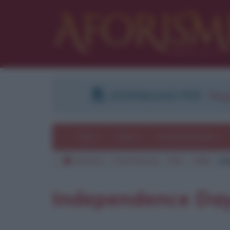
DOWNLOAD PDF
:
Regi
Temi
Frasi
Le frasi più lette
Aforismi
Frasi famose
Film
1996
In
Independence Da