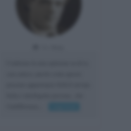
Da:
Giusy
Confermo la mia opinione su di te,
cara amica: parole come queste
possono appartenere SOLO ad una
bella e intelligente persona.. che
l'indifferenza,...
Leggi di più