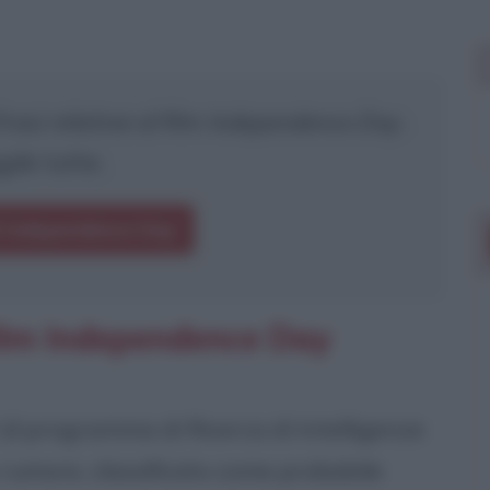
asi relative al film
Independence Day
.
gile tutte.
i Independence Day
film Independence Day
I (il programma di Ricerca di Intelligenze
 rumore, classificato come probabile