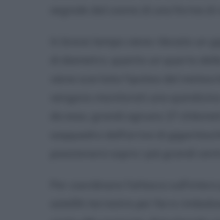
segnale dal cosmo di una forma di v
In breve tempo viene rilevato un g
di diametro, quanto un quarto dell
viene scartata l'ipotesi del meteori
vengono monitorati una quindicina
da esso, grandi ognuno 27 chilomet
soqquadro dall'arrivo di gigantesch
posizionarsi sopra i più grandi cent
Per coordinare l'attacco sull'intero p
satelliti terrestre per farvi rimbal