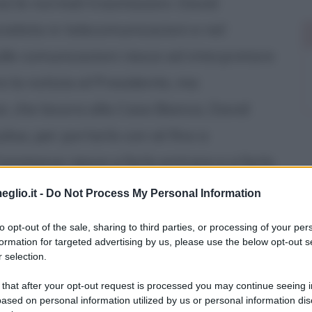
sì le normali trasmissioni. David
cialista in telecomunicazioni e nel
ulle comunicazioni riesce ad interpretare
e la notizia al Presidente, ma
e, che lavora alla Casa Bianca, David
lius, per portarlo con sé fino a
nstance riesce a farlo entrare e a farlo
e, messo al corrente della scoperta,
eglio.it -
Do Not Process My Personal Information
nacciate (con scarsi successi, mancando
to opt-out of the sale, sharing to third parties, or processing of your per
rovescia) e si prepara a lasciare
formation for targeted advertising by us, please use the below opt-out s
 selection.
 that after your opt-out request is processed you may continue seeing i
ased on personal information utilized by us or personal information dis
d
), un disinfestatore di campi alcolista