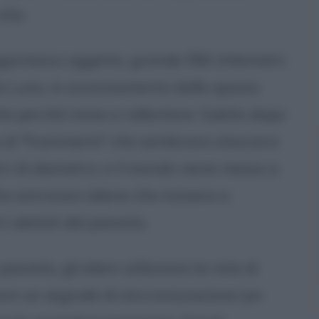
ita.
igantesco oggetto, grande 550 chilometri
a Luna, in avvicinamento dallo spazio;
te perché inizia a rallentare. Subito dopo
 di "frammenti" che sembrano staccarsi
ri di diametro, e il mondo viene messo a
e astronavi aliene che iniziano a
ri abitati del pianeta.
ianeta, gli alieni utilizzano la rete di
zare un segnale di sincronizzazione (un