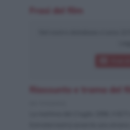
Frasi del film
Nel nostro database ci sono 22 fr
Leg
Frasi d
Riassunto e trama del 
[da Wikipedia]
La mattina del 2 luglio 1996, il SET
Extraterrestri) avverte uno strano