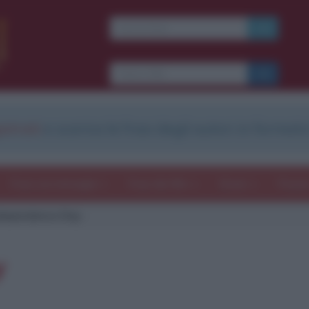
strati
e scarica le frasi degli autori in formato
Frasi con immagini
Frasi dei film
Storie
Poesi
dependence Day
y