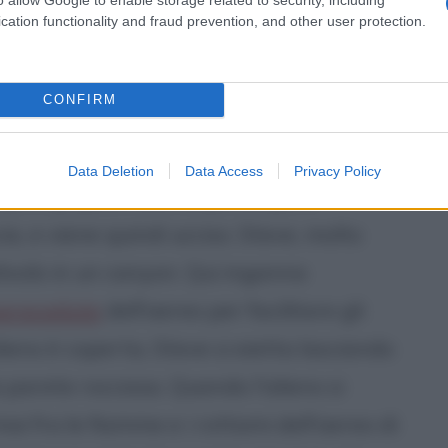
cation functionality and fraud prevention, and other user protection.
i dai terrestri, liberano un nugolo di
istruggono come mosche i caccia terrestri
CONFIRM
ette da scudo. Anche Jimmy Wilder e il
i nel combattimento: alla fine, del
Data Deletion
Data Access
Privacy Policy
 Jimmy, quest'ultimo, perde però
ia, e viene quindi ucciso. Steve, molto
livolo in un canyon. Qui inganna
aracadute
dell'aereo per facilitare gli
lieno è coperta, Steve si eietta lasciando
a parete rocciosa. Quando l'alieno si
mai fra le fiamme e i rottami dell'aereo di