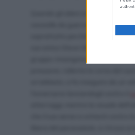
authenti
Quando gli alieni si vedono attaccat
navicelle da guerra che in breve d
soprattutto perché anche loro prot
suo amico Steve Hiller sono coinvolt
gruppo rimangono vivi solo Steve e
pressione, rallenta la corsa del cacc
arrabbiato, si fa inseguire da un ve
l'avversario lanciandogli contro il
p
atterraggi; mentre la visuale dell'a
che il suo aereo si schianti contro l
libera del paracadute, si ritrova or