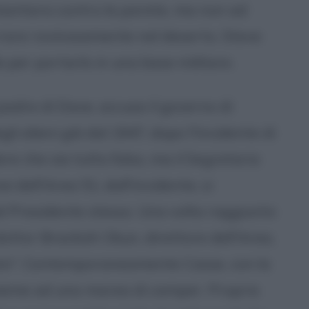
hiantarsi contro la parete, ma non ad
terrare rovinosamente nel deserto. Steve
la per portarlo in una base militare.
il padre di Dave, accusa il governo di
li alieni già dal 1947, dopo l'Incidente di
ere che sia tutto falso, ma il Segretario
 dell'Area 51, dall'incidente, si
del Presidente stesso. Una volta raggiunto
dottor Brackish Okun, direttore dell'Area,
ato". Contemporaneamente Casse, con la
sieme ad una marea di camper. Proprio