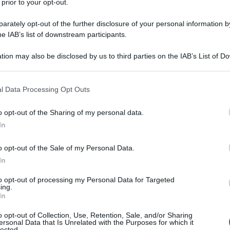
 prior to your opt-out.
 crede di essere stato rapito dagli
rately opt-out of the further disclosure of your personal information by
he IAB’s list of downstream participants.
ri 3 figli. In questa atmosfera di rabbia,
tion may also be disclosed by us to third parties on the IAB’s List of 
vocare vittime. I quattro scappano poi,
 that may further disclose it to other third parties.
 that this website/app uses one or more Google services and may gath
l Data Processing Opt Outs
including but not limited to your visit or usage behaviour. You may click 
 to Google and its third-party tags to use your data for below specifi
astronavi aliene aprono il fuoco sulle città
o opt-out of the Sharing of my personal data.
ogle consent section.
In
rticolare a New York la nave aliena si
 e distrugge il grattacielo con il suo
o opt-out of the Sale of my Personal Data.
In
e il resto della città; in un oceano di
to opt-out of processing my Personal Data for Targeted
ri Gemelle e la Statua della Libertà.
ing.
In
a Mosca e a tantissime città europee e
o opt-out of Collection, Use, Retention, Sale, and/or Sharing
ersonal Data that Is Unrelated with the Purposes for which it
lected.