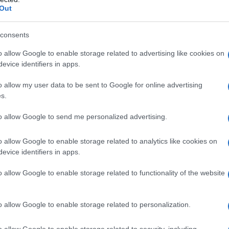
Out
suolo dalle forze aliene, ma prima che
consents
za fanno salire il Presidente Thomas J.
o allow Google to enable storage related to advertising like cookies on
evice identifiers in apps.
a, insieme al Segretario della Difesa,
o allow my user data to be sent to Google for online advertising
al Maggiore Mitchell (
Adam Baldwin
) e a
s.
 sull'Air Force One.
to allow Google to send me personalized advertising.
engono inviati i comandanti degli F-18
o allow Google to enable storage related to analytics like cookies on
evice identifiers in apps.
. Tra questi, Steve Hiller e il suo amico
o allow Google to enable storage related to functionality of the website
 nella battaglia, le forze terrestri si
otate di scudo deflettore in grado di
o allow Google to enable storage related to personalization.
co e dei
missili
.
o allow Google to enable storage related to security, including