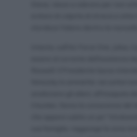
Steve, riesce a cabrare per non sc
evitare di colpirla di striscio e at
stordisce l'alieno dentro la navicel
Intanto, sull'Air Force One, Julius, 
essere al corrente dell'esistenza deg
Roswell. Il Presidente lascia intend
Nimzicky lo ammette: nei sotterranei
analizzano gli alieni, all'insaputa 
il bunker, fanno la conoscenza del 
che appare subito un po' "stralun
sua famiglia, raggiunge la zona in