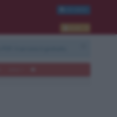
PDF GRATIS
Accedi
 PDF. Il servizio è gratuito.
e
Autori