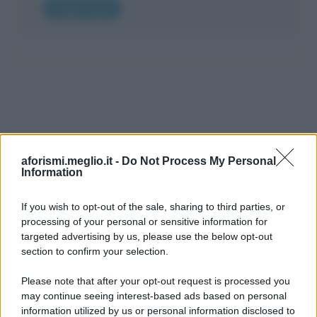
Leggi di più
aforismi.meglio.it -
Do Not Process My Personal
Information
If you wish to opt-out of the sale, sharing to third parties, or
processing of your personal or sensitive information for
Ricevi LE FRASI PIÙ BELLE via e-mail
targeted advertising by us, please use the below opt-out
section to confirm your selection.
E-mail
OK
Please note that after your opt-out request is processed you
may continue seeing interest-based ads based on personal
information utilized by us or personal information disclosed to