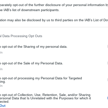
rately opt-out of the further disclosure of your personal information by
he IAB’s list of downstream participants.
tion may also be disclosed by us to third parties on the IAB’s List of 
 that may further disclose it to other third parties.
a bestia (1946)
anche in questi temi:
 that this website/app uses one or more Google services and may gath
l Data Processing Opt Outs
including but not limited to your visit or usage behaviour. You may click 
 to Google and its third-party tags to use your data for below specifi
o opt-out of the Sharing of my personal data.
ogle consent section.
In
o opt-out of the Sale of my Personal Data.
Questo film su Amazon
In
to opt-out of processing my Personal Data for Targeted
ing.
In
o opt-out of Collection, Use, Retention, Sale, and/or Sharing
ersonal Data that Is Unrelated with the Purposes for which it
lected.
Out