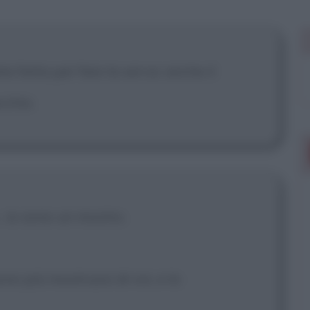
te fatta per fare la serva: anche il
cchio.
.. io sono un mostro.
ono più mostruosi di voi, e lo