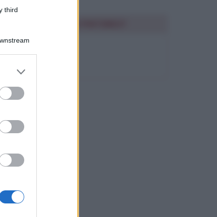
 third
SEGUIMI SU PINTEREST
Downstream
FRASI BELLE
er and store
to grant or
ed purposes