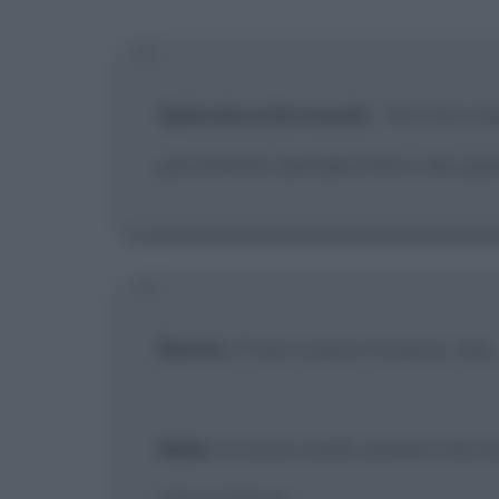
Splendore/Armando
:
Voi non sie
pavimento desidera farvi da spe
Bestia
: Il mio cuore è buono, ma.
Bella
: Ci sono molti uomini che s
nascondono.