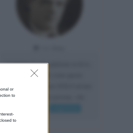
Da:
Giusy
Confermo la mia opinione su di te,
cara amica: parole come queste
possono appartenere SOLO ad una
sonal or
bella e intelligente persona.. che
ection to
l'indifferenza,...
Leggi di più
nterest-
closed to