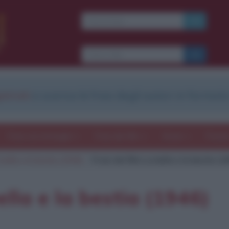
strati
e scarica le frasi degli autori in formato
Frasi con immagini
Frasi dei film
Storie
Poesi
 bella e la bestia (1946)
Frasi del film La bella e la bestia (1
ella e la bestia (1946)