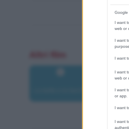
Google 
I want t
web or d
I want t
purpose
Altri film
I want 
I want t
web or d
La bella e la bestia
I want t
or app.
I want t
I want t
authenti