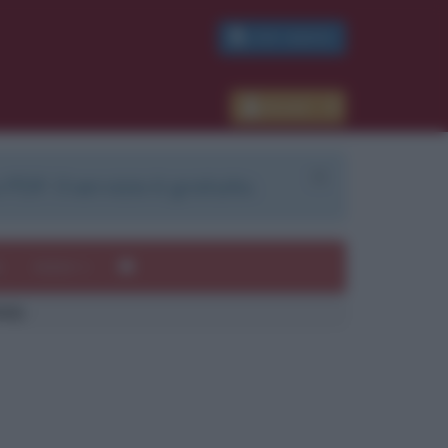
PDF GRATIS
Accedi
 PDF. Il servizio è gratuito.
e
Autori
946)