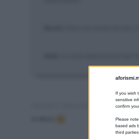
Bestia
: Oltre che essere brutto, 
Bella
: Lo siete abbastanza per r
aforismi.m
If you wish 
sensitive in
FRASI E DIALOGHI DAL FILM
confirm your
In elenco
:
2
Please note
based ads b
third parties