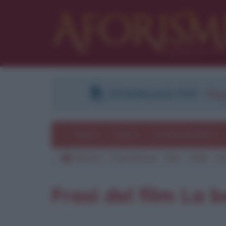
DOWNLOAD PDF
:
Regi
Temi
Frasi
Le frasi più lette
Aforismi
Frasi famose
Film
1946
La
Frasi del film La b