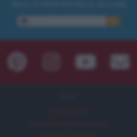
Ricevi LE FRASI PIÙ BELLE via e-mail
E-mail
OK
FILM
Frasi dei film
Frase film della settimana
Frasi film più lette