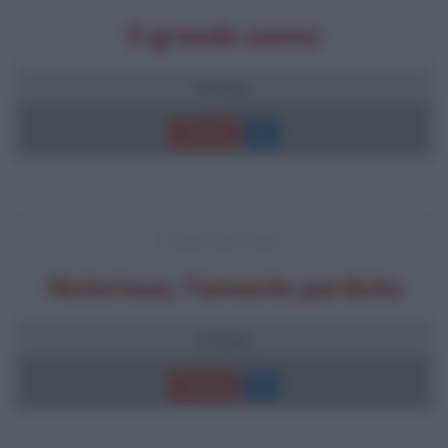
Il grande sonno
8 frasi
Trama
FRASI DEL FILM
Notorious, l'amante perduta
4 frasi
Trama