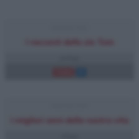
FRASI DEL FILM
I racconti dello zio Tom
14 frasi
Trama
FRASI DEL FILM
I migliori anni della nostra vita
4 frasi