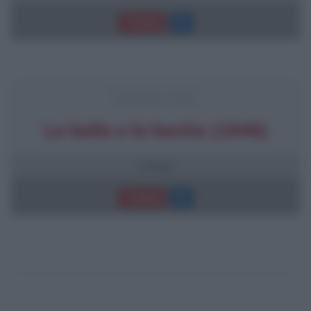
Trama
FRASI DEL FILM
La bella e la bestia (1946)
2 frasi
Trama