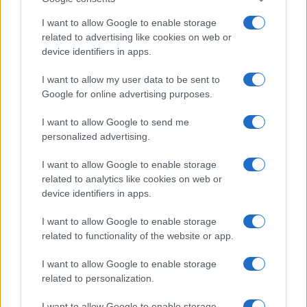
Storie con morale
I want to allow Google to enable storage
FILM
related to advertising like cookies on web or
device identifiers in apps.
Frasi dei film
Frase film della settimana
I want to allow my user data to be sent to
Frasi film più lette
Google for online advertising purposes.
Incipit dei film
Elenco registi
I want to allow Google to send me
Film più cercati
personalized advertising.
Frasi sul cinema
I want to allow Google to enable storage
SERVIZI
related to analytics like cookies on web or
Mappa del sito
device identifiers in apps.
Privacy Policy
Cookie Policy
I want to allow Google to enable storage
Frasi suddivise per tema
related to functionality of the website or app.
Foto con frasi belle
I want to allow Google to enable storage
Indice degli autori
related to personalization.
I want to allow Google to enable storage