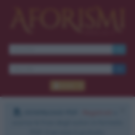
Accedi
DOWNLOAD PDF
:
Registrati
e
scarica le frasi degli autori in formato
PDF. Il servizio è gratuito.