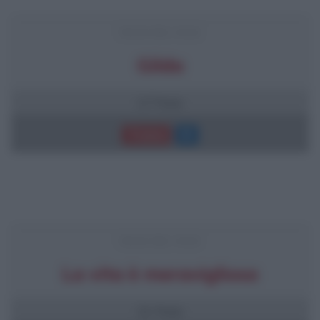
FRASI DEL FILM
Gilda
17 frasi
Trama
FRASI DEL FILM
La vita è meravigliosa
21 frasi