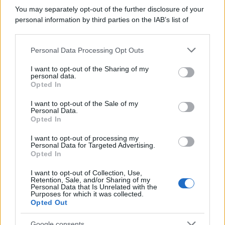
You may separately opt-out of the further disclosure of your
personal information by third parties on the IAB’s list of
downstream participants.
Personal Data Processing Opt Outs
This information may also be disclosed by us to third parties
on the IAB’s List of Downstream Participants that may further
I want to opt-out of the Sharing of my
disclose it to other third parties.
personal data.
Opted In
Please note that this website/app uses one or more Google
services and may gather and store information including but
I want to opt-out of the Sale of my
Personal Data.
not limited to your visit or usage behaviour. You may click to
Opted In
grant or deny consent to Google and its third-party tags to
use your data for below specified purposes in below Google
I want to opt-out of processing my
consent section.
Personal Data for Targeted Advertising.
FRASI
Opted In
Frase del giorno
I want to opt-out of Collection, Use,
Frasi celebri
Retention, Sale, and/or Sharing of my
Personal Data that Is Unrelated with the
Frasi da condividere
Purposes for which it was collected.
Poesie
Opted Out
Proverbi
Incipit letterari
Google consents