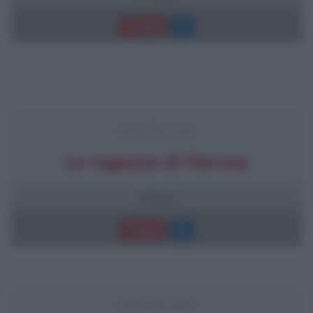
Trama
FRASI DEL FILM
Le ragazze di Harvey
4 frasi
Trama
FRASI DEL FILM