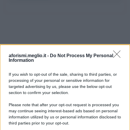
aforismi.meglio.it -
Do Not Process My Personal
Information
If you wish to opt-out of the sale, sharing to third parties, or
processing of your personal or sensitive information for
Ricevi LE FRASI PIÙ BELLE via e-mail
targeted advertising by us, please use the below opt-out
section to confirm your selection.
E-mail
OK
Please note that after your opt-out request is processed you
may continue seeing interest-based ads based on personal
information utilized by us or personal information disclosed to
third parties prior to your opt-out.