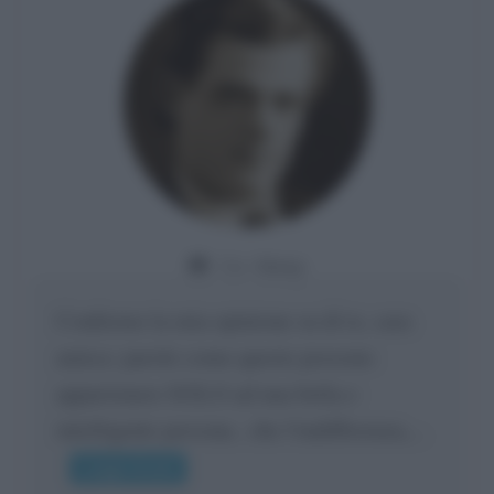
Da:
Giusy
Confermo la mia opinione su di te, cara
amica: parole come queste possono
appartenere SOLO ad una bella e
intelligente persona.. che l'indifferenza,...
Leggi di più