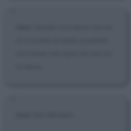
Irena
:
Quando vai a terra e non sai
chi ti ha dato la spinta, prenditela
con il primo che capita ma mai con
te stessa.
Irena
: Devi difenderti.