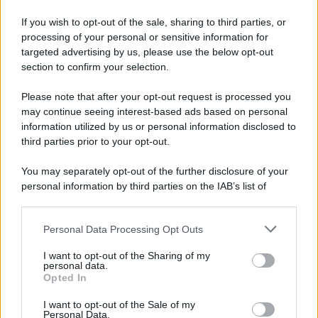
If you wish to opt-out of the sale, sharing to third parties, or
processing of your personal or sensitive information for
Ricevi LE FRASI PIÙ BELLE via e-mail
targeted advertising by us, please use the below opt-out
section to confirm your selection.
E-mail
OK
Please note that after your opt-out request is processed you
may continue seeing interest-based ads based on personal
information utilized by us or personal information disclosed to
third parties prior to your opt-out.
You may separately opt-out of the further disclosure of your
personal information by third parties on the IAB’s list of
downstream participants.
Personal Data Processing Opt Outs
This information may also be disclosed by us to third parties
on the IAB’s List of Downstream Participants that may further
I want to opt-out of the Sharing of my
disclose it to other third parties.
personal data.
Opted In
Please note that this website/app uses one or more Google
services and may gather and store information including but
I want to opt-out of the Sale of my
Personal Data.
not limited to your visit or usage behaviour. You may click to