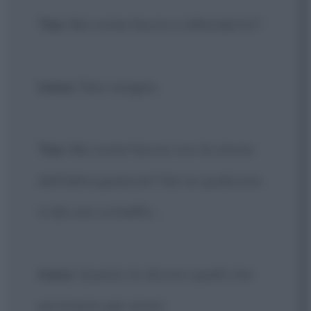
Tea
: Ma come faccio a difendermi?
Irena
: Devi reagire.
Tea
: Ma come faccio con la storia
dell'altra guancia? Sai se qualcuno
ti dà uno schiaffo...
Irena
: Questo lo dicono quelli che
picchiano per primi.