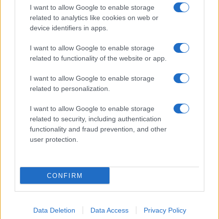
I want to allow Google to enable storage
SERVIZI
related to analytics like cookies on web or
Mappa del sito
device identifiers in apps.
Privacy Policy
Cookie Policy
I want to allow Google to enable storage
Frasi suddivise per tema
related to functionality of the website or app.
Foto con frasi belle
I want to allow Google to enable storage
Indice degli autori
related to personalization.
I want to allow Google to enable storage
Aforismi
.meglio.it è l'archivio web dedicato a frasi,
related to security, including authentication
aforismi e citazioni più grande del web (137.905 frasi in
functionality and fraud prevention, and other
database) • ©2005-2025 • La riproduzione dei testi è
user protection.
consentita citando la fonte secondo la Licenza
Creative Commons
• Nota: in qualità di Affiliato Amazon,
il sito ricava una commissione sugli acquisti idonei. •
CONFIRM
Contatti
Data Deletion
Data Access
Privacy Policy