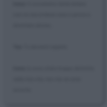
Irena
: Ci scriveremo tante lettere
così mi racconterai cosa si prova a
diventare donna...
Tea
: Tu dovresti saperlo.
Irena
: Io sono stata troppo distratta
nella mia vita, non me ne sono
accorta.