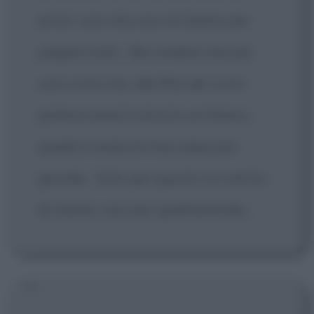
errori, una vita non mi basta per
pagarli tutti... Ma credere che per
una come me, alla fine dei conti
poteva esserci ancora un futuro,
quella è stata la mia colpa più
grande... Solo per questo mi merito
di morire, non per quell'animale...