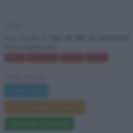
TEMI
Puoi trovare le
frasi del film La sconosciuta
anche in questi temi:
Merito
Distrazione
Scrivere
Guance
VEDI ANCHE
Trama e dati
Film di Giuseppe Tornatore
Questo film su Amazon