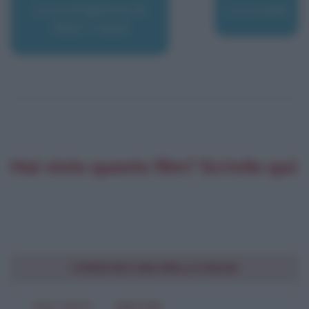
La scomparsa di
La scuola
Alice Creed
Hai visto questo film? Scrivilo qui:
CONDIVIDI UNA BELLA FRASE
SOLO TESTO
IMMAGINE