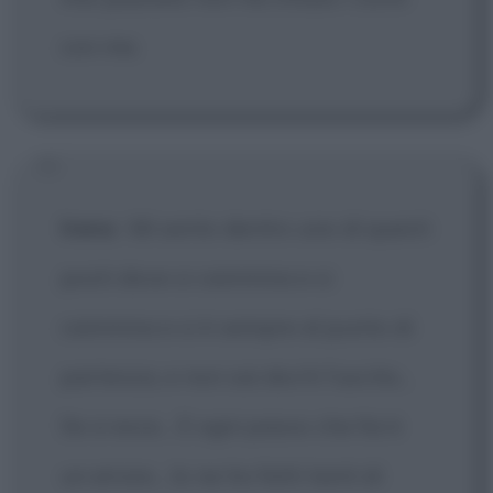
con me.
Irena
:
Mi sento dentro uno di questi
posti dove si cammina e si
cammina e si è sempre al punto di
partenza, e non sai dov'è l'uscita...
Se si esce... E ogni passo che fai è
un errore... Io ne ho fatti tanti di