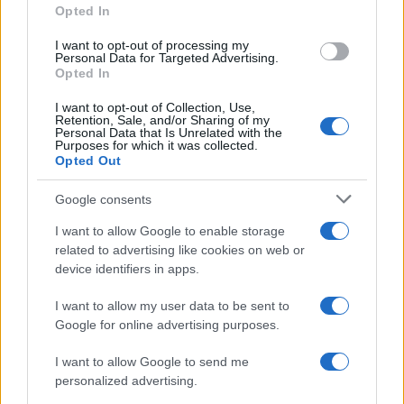
Opted In
grant or deny consent to Google and its third-party tags to
use your data for below specified purposes in below Google
I want to opt-out of processing my
consent section.
Personal Data for Targeted Advertising.
FRASI
Opted In
Frase del giorno
I want to opt-out of Collection, Use,
Frasi celebri
Retention, Sale, and/or Sharing of my
Personal Data that Is Unrelated with the
Frasi da condividere
Purposes for which it was collected.
Poesie
Opted Out
Proverbi
Incipit letterari
Google consents
Storie con morale
I want to allow Google to enable storage
FILM
related to advertising like cookies on web or
device identifiers in apps.
Frasi dei film
Frase film della settimana
I want to allow my user data to be sent to
Frasi film più lette
Google for online advertising purposes.
Incipit dei film
Elenco registi
I want to allow Google to send me
Film più cercati
personalized advertising.
Frasi sul cinema