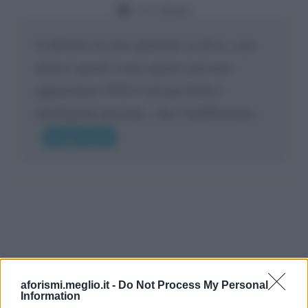
Da:
Giusy
Confermo la mia opinione su di te, cara
amica: parole come queste possono
appartenere SOLO ad una bella e
intelligente persona.. che l'indifferenza,...
Leggi di più
aforismi.meglio.it -
Do Not Process My Personal
Information