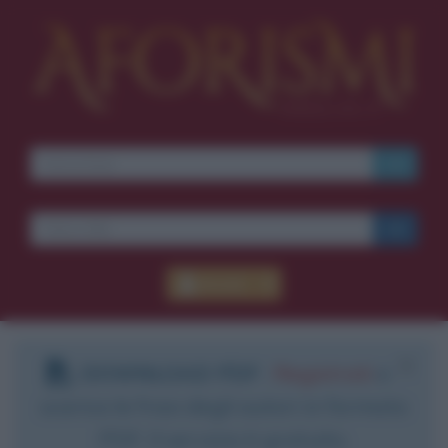
Ti piacciono le frasi dei
film?
Ricevine una ogni
settimana.
I S C R I V I T I
E-mail
OK
Accedi
Pub
blico anche
frasi
e
pen
sieri su
Insta
gram.
Segui
mi
DOWNLOAD PDF
:
Registrati
e
scarica le frasi degli autori in formato
PDF. Il servizio è gratuito.