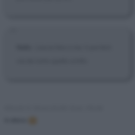
Nello
:
Lascia fare a me, ti porterò
via da tutto quello schifo.
FRASI E DIALOGHI DAL FILM
In elenco
:
6