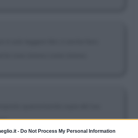
n è solo leggere libri, è anche farsi
erte cose stanno come stanno.
omprato quarantamila copie del tuo
le?
eglio.it -
Do Not Process My Personal Information