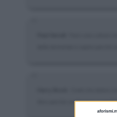
Paul Verrall
:
Farsi una cultura no
delle domande e capire perché c
Harry Brock
:
Credi che abbia c
libro perché continuavo a perder
aforismi.m