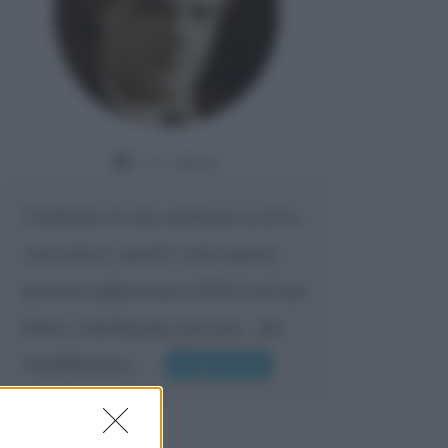
Da:
Giusy
Confermo la mia opinione su di te,
cara amica: parole come queste
possono appartenere SOLO ad una
bella e intelligente persona.. che
l'indifferenza,...
Leggi di più