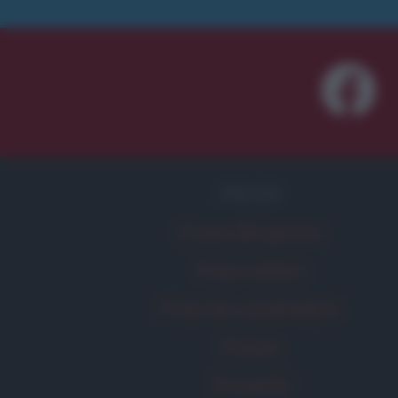
FRASI
Frase del giorno
Frasi celebri
Frasi da condividere
Poesie
Proverbi