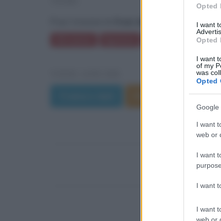
TEMI
Opted 
Puoi trovare le
frasi del film Nata ieri
anc
I want 
Advertis
Altruismo
Egoismo
Cultura
Libri
C
Opted 
I want t
of my P
VEDI ANCHE
was col
Opted 
Trama e dati
Film di Luis Mandoki
Google 
I want t
web or d
I want t
purpose
I want 
I want t
web or d