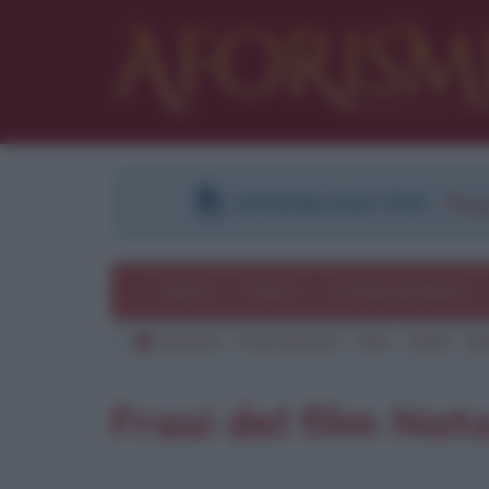
DOWNLOAD PDF
:
Regi
Temi
Frasi
Le frasi più lette
Aforismi
Frasi famose
Film
1993
Nat
Frasi del film Nata