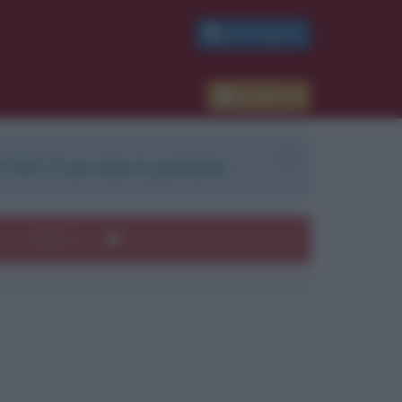
PDF GRATIS
Accedi
 PDF. Il servizio è gratuito.
e
Autori