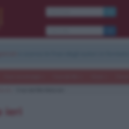
strati
e scarica le frasi degli autori in formato
Frasi con immagini
Frasi dei film
Storie
Poesi
a ieri
Frasi del film Nata ieri
 ieri