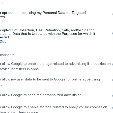
In
he in questi temi:
to opt-out of processing my Personal Data for Targeted
ing.
opie
In
o opt-out of Collection, Use, Retention, Sale, and/or Sharing
ersonal Data that Is Unrelated with the Purposes for which it
lected.
Out
Questo film su Amazon
consents
o allow Google to enable storage related to advertising like cookies on
evice identifiers in apps.
o allow my user data to be sent to Google for online advertising
s.
to allow Google to send me personalized advertising.
o allow Google to enable storage related to analytics like cookies on
evice identifiers in apps.