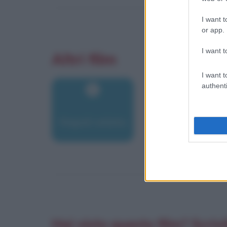
I want t
or app.
I want t
Altri film
I want t
authenti
Napoli velata
Hai visto questo film? Scrivi