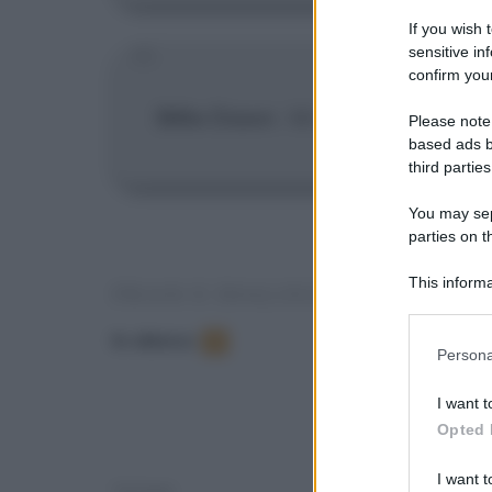
If you wish 
sensitive in
confirm your
Billie Dawn
:
Mi attizzi un sacco 
Please note
based ads b
third parties
You may sepa
parties on t
This informa
FRASI E DIALOGHI DAL FILM
Participants
In elenco
:
4
Please note
Persona
information 
deny consent
I want t
in below Go
Opted 
I want t