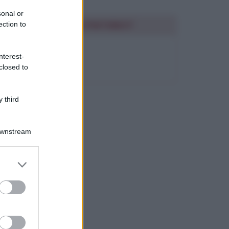
sonal or
SEGUIMI SU PINTEREST
ection to
FRASI BELLE
nterest-
closed to
 third
Downstream
er and store
to grant or
ed purposes