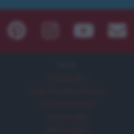
FILM
Frasi dei film
Frase film della settimana
Frasi film più lette
Incipit dei film
Elenco registi