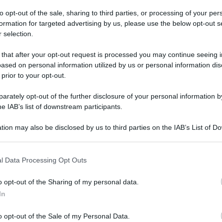
to opt-out of the sale, sharing to third parties, or processing of your per
formation for targeted advertising by us, please use the below opt-out s
 selection.
Paul. Per non dire altro.
 that after your opt-out request is processed you may continue seeing i
ased on personal information utilized by us or personal information dis
 prior to your opt-out.
rately opt-out of the further disclosure of your personal information by
he IAB’s list of downstream participants.
tion may also be disclosed by us to third parties on the IAB’s List of 
 that may further disclose it to other third parties.
 that this website/app uses one or more Google services and may gath
l Data Processing Opt Outs
including but not limited to your visit or usage behaviour. You may click 
 to Google and its third-party tags to use your data for below specifi
o opt-out of the Sharing of my personal data.
ogle consent section.
In
o opt-out of the Sale of my Personal Data.