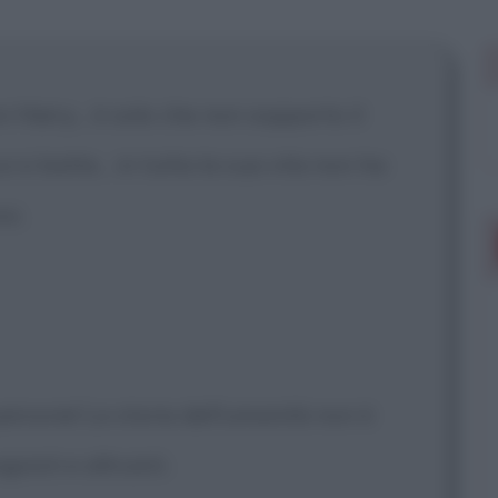
on Harry... è solo che non sopporto il
 si batte... in tutta la sua vita non ha
so.
i persone! La storia dell'umanità non è
oisti e altruisti.