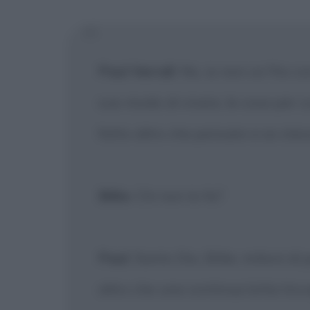
Paul Verrall
: No, io non ce l'ho c
suo modo di vivere, le cose per cui
fatto altro che pensare a se stes
Billie
: Chi non lo fa?
Paul
: Santo Dio, Billie, milioni d
altro che una continua lotta tra eg