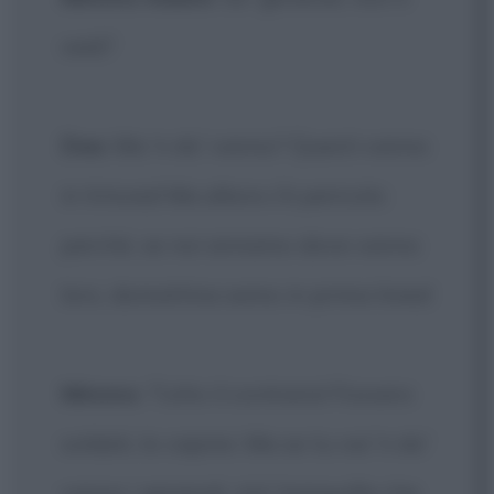
vedi?
Dea
: Ma 'n do' vanno? Questi vanno
in trincea! Ma allora c'è pericolo:
perché, se noi annamo dove vanno
loro, domattina semo in prima linea!
Mimmo
: Tutto il contrario! Fossero
soldati, lo capirei. Ma se tu vai 'n do'
vanno i generali, sta' tranquilla che