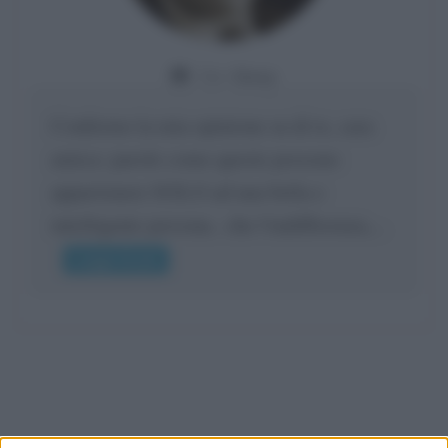
Da:
Giusy
Confermo la mia opinione su di te, cara
amica: parole come queste possono
appartenere SOLO ad una bella e
intelligente persona.. che l'indifferenza,...
Leggi di più