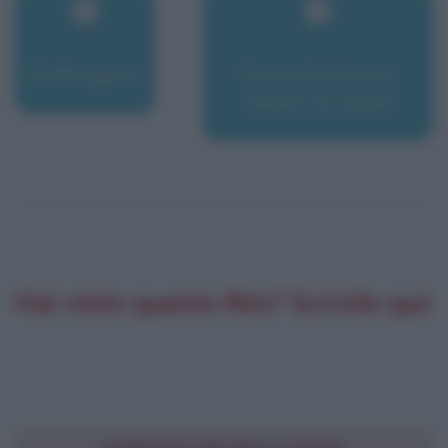
Poltergeist
Pomi d'ottone e
manici di scopa
Hai visto questo film? Scrivilo qui: