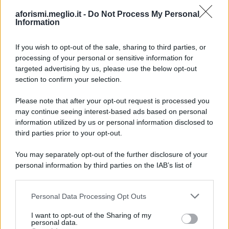
aforismi.meglio.it -
Do Not Process My Personal
Information
If you wish to opt-out of the sale, sharing to third parties, or
processing of your personal or sensitive information for
Ricevi LE FRASI PIÙ BELLE via e-mail
targeted advertising by us, please use the below opt-out
section to confirm your selection.
E-mail
OK
Please note that after your opt-out request is processed you
may continue seeing interest-based ads based on personal
information utilized by us or personal information disclosed to
third parties prior to your opt-out.
You may separately opt-out of the further disclosure of your
personal information by third parties on the IAB’s list of
downstream participants.
Personal Data Processing Opt Outs
This information may also be disclosed by us to third parties
on the IAB’s List of Downstream Participants that may further
I want to opt-out of the Sharing of my
disclose it to other third parties.
personal data.