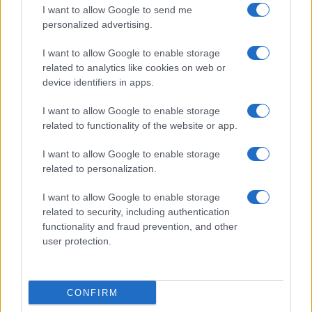
Elenco registi
I want to allow Google to send me
Film più cercati
personalized advertising.
Frasi sul cinema
I want to allow Google to enable storage
SERVIZI
related to analytics like cookies on web or
Mappa del sito
device identifiers in apps.
Privacy Policy
Cookie Policy
I want to allow Google to enable storage
Frasi suddivise per tema
related to functionality of the website or app.
Foto con frasi belle
I want to allow Google to enable storage
Indice degli autori
related to personalization.
I want to allow Google to enable storage
Aforismi
.meglio.it è l'archivio web dedicato a frasi,
related to security, including authentication
aforismi e citazioni più grande del web (137.901 frasi in
functionality and fraud prevention, and other
database) • ©2005-2025 • La riproduzione dei testi è
user protection.
consentita citando la fonte secondo la Licenza
Creative Commons
• Nota: in qualità di Affiliato Amazon,
il sito ricava una commissione sugli acquisti idonei. •
CONFIRM
Contatti