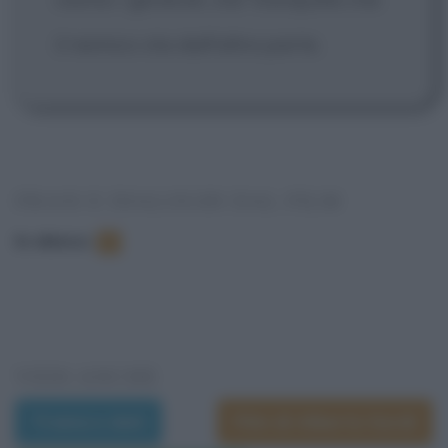
il nemico sta dall'altra parte.
FRASI E DIALOGHI DAL FILM
In elenco
:
1
VEDI ANCHE
Trama e dati
Film di Alberto Sordi