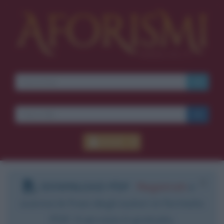
Accedi
DOWNLOAD PDF
:
Registrati
e
scarica le frasi degli autori in formato
PDF. Il servizio è gratuito.