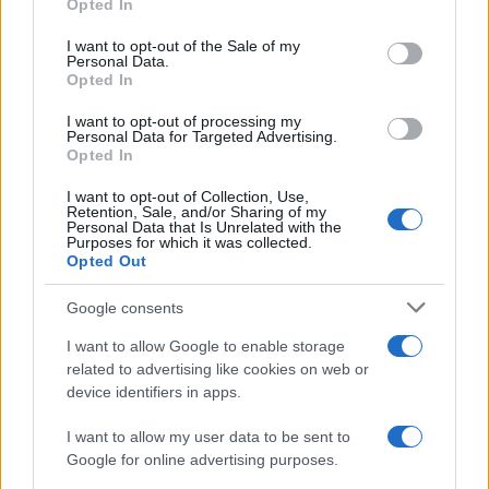
Opted In
Please note that this website/app uses one or more Google
services and may gather and store information including but
I want to opt-out of the Sale of my
Personal Data.
not limited to your visit or usage behaviour. You may click to
Opted In
grant or deny consent to Google and its third-party tags to
use your data for below specified purposes in below Google
I want to opt-out of processing my
consent section.
Personal Data for Targeted Advertising.
FRASI
Opted In
Frase del giorno
I want to opt-out of Collection, Use,
Frasi celebri
Retention, Sale, and/or Sharing of my
Personal Data that Is Unrelated with the
Frasi da condividere
Purposes for which it was collected.
Poesie
Opted Out
Proverbi
Incipit letterari
Google consents
Storie con morale
I want to allow Google to enable storage
FILM
related to advertising like cookies on web or
device identifiers in apps.
Frasi dei film
Frase film della settimana
I want to allow my user data to be sent to
Frasi film più lette
Google for online advertising purposes.
Incipit dei film