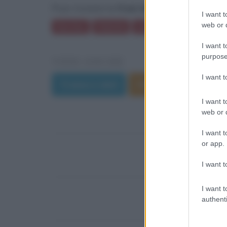
Puoi trovare le
frasi del film Qualcosa di
I want t
web or d
Sorriso
Felicità
Limone
Viaggio
Uc
I want t
purpose
VEDI ANCHE
I want 
Trama e dati
Film di Brandon Ca
I want t
web or d
I want t
or app.
I want t
I want t
authenti