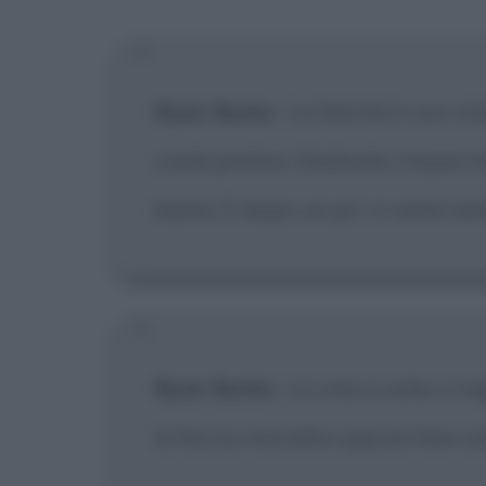
[X] Non
Ryan Burke
:
La felicità è uno st
vuole pratica. Dedicate cinque min
basta. E dopo un po' vi verrà nat
Ryan Burke
:
La vita a volte ci r
la faccia inacidita oppure fare u