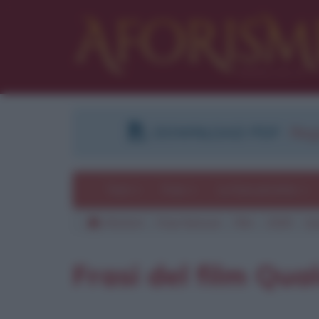
DOWNLOAD PDF
:
Regi
Temi
Frasi
Le frasi più lette
Aforismi
Frasi famose
Film
2009
Qu
Pu
Frasi del film Qua