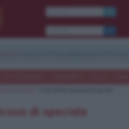
Ti piacciono le frasi dei
film?
Ricevine una ogni
settimana.
strati
e scarica le frasi degli autori in formato
I S C R I V I T I
E-mail
OK
Frasi con immagini
Frasi dei film
Storie
Poesi
alcosa di speciale
Frasi del film Qualcosa di speciale
b
blico anche
frasi
e
pen
sieri su
Insta
gram.
Seg
lcosa di speciale