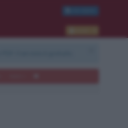
PDF GRATIS
Accedi
 PDF. Il servizio è gratuito.
e
Autori
ui
mi