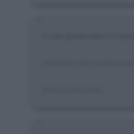
A volte, quando meno te lo aspet
[Sometimes when you least expec
[Frase promozionale]