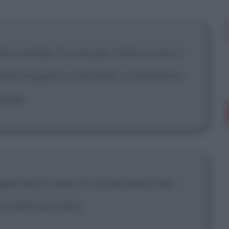
 mostrare più
ato mentale. E come per tutte le cose ci
uti al giorno a sorridere, a sorridere e
urale.
egala limoni aspri. E noi possiamo fare
na bella limonata!