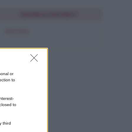
SEGUIMI SU PINTEREST
FRASI BELLE
sonal or
ection to
nterest-
closed to
 third