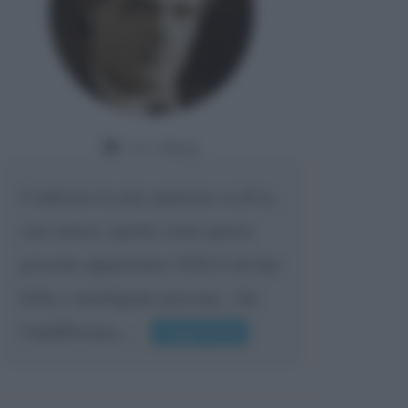
Da:
Giusy
Confermo la mia opinione su di te,
cara amica: parole come queste
possono appartenere SOLO ad una
bella e intelligente persona.. che
l'indifferenza,...
Leggi di più