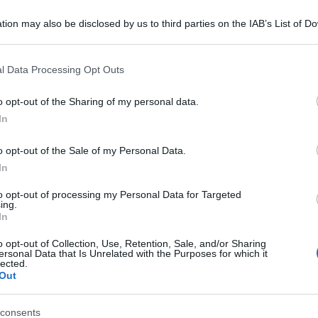
panacea. E un cerotto non cura un
tion may also be disclosed by us to third parties on the IAB’s List of 
 that may further disclose it to other third parties.
 that this website/app uses one or more Google services and may gath
l Data Processing Opt Outs
including but not limited to your visit or usage behaviour. You may click 
 to Google and its third-party tags to use your data for below specifi
o opt-out of the Sharing of my personal data.
ogle consent section.
In
o opt-out of the Sale of my Personal Data.
In
to opt-out of processing my Personal Data for Targeted
ing.
In
o opt-out of Collection, Use, Retention, Sale, and/or Sharing
ersonal Data that Is Unrelated with the Purposes for which it
lected.
Out
consents