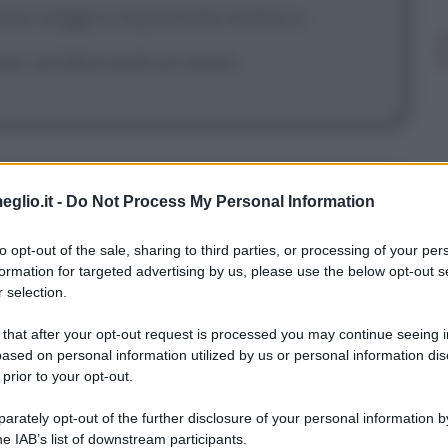
tuoi viaggi è importante tenere a
, un'altra avrà un inizio.
eglio.it -
Do Not Process My Personal Information
piccioni con una fava?
to opt-out of the sale, sharing to third parties, or processing of your per
formation for targeted advertising by us, please use the below opt-out s
 selection.
o il pappagallo.
 that after your opt-out request is processed you may continue seeing i
ased on personal information utilized by us or personal information dis
 prior to your opt-out.
rately opt-out of the further disclosure of your personal information by
he IAB’s list of downstream participants.