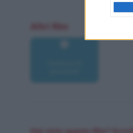
Altri film
Qualcosa di
personale
Hai visto questo film? Scrivi