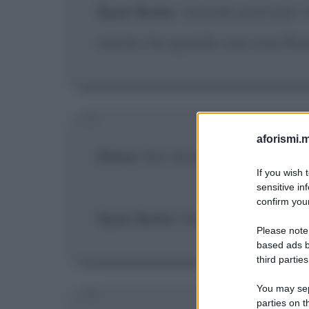
Ryan Burke
:
Quando parti per i 
mente che quando una cosa finisce
aforismi.m
Eloise
: Non dovevi prendere due 
If you wish 
sensitive in
confirm your
Ryan Burke
: Niente piccioni, sol
Please note
based ads b
third parties
You may sepa
parties on t