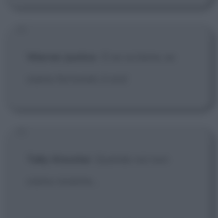
Warren Justice
:
E se va bene, se
siamo fortunati, è oro!
Tally Atwater
: Quando noi non
siamo insieme...