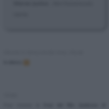
Warren Justice
: ...Non funziona più
niente.
FRASI E DIALOGHI DAL FILM
In elenco
:
3
TEMI
Puoi trovare le
frasi del film Qualcosa di