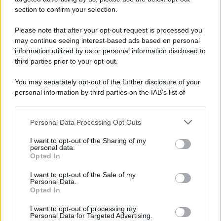
Ricevi LE FRASI PIÙ BELLE via e-mail
section to confirm your selection.
E-mail
OK
Please note that after your opt-out request is processed you
may continue seeing interest-based ads based on personal
information utilized by us or personal information disclosed to
third parties prior to your opt-out.
You may separately opt-out of the further disclosure of your
personal information by third parties on the IAB’s list of
downstream participants.
Personal Data Processing Opt Outs
This information may also be disclosed by us to third parties
on the IAB’s List of Downstream Participants that may further
I want to opt-out of the Sharing of my
disclose it to other third parties.
personal data.
Opted In
Please note that this website/app uses one or more Google
services and may gather and store information including but
I want to opt-out of the Sale of my
Personal Data.
not limited to your visit or usage behaviour. You may click to
Opted In
grant or deny consent to Google and its third-party tags to
use your data for below specified purposes in below Google
I want to opt-out of processing my
consent section.
Personal Data for Targeted Advertising.
FRASI