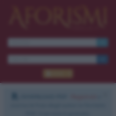
Accedi
DOWNLOAD PDF
:
Registrati
e
scarica le frasi degli autori in formato
PDF. Il servizio è gratuito.