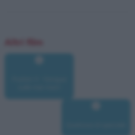
Altri film
Pusher II - Sangue
sulle mie mani
Qualcosa di speciale