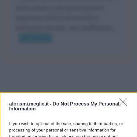
amica: parole come queste possono
appartenere SOLO ad una bella e
intelligente persona.. che l'indifferenza,...
Leggi di più
aforismi.meglio.it -
Do Not Process My Personal
Information
If you wish to opt-out of the sale, sharing to third parties, or
processing of your personal or sensitive information for
targeted advertising by us, please use the below opt-out