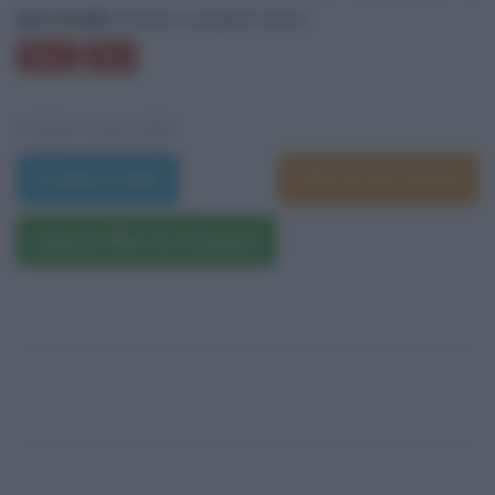
personale
anche in questi temi:
Voce
Oro
VEDI ANCHE
Trama e dati
Film di Jon Avnet
Questo film su Amazon