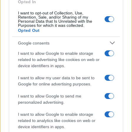
Opted In
Frase del giorno
I want to opt-out of Collection, Use,
Frasi celebri
Retention, Sale, and/or Sharing of my
Personal Data that Is Unrelated with the
Frasi da condividere
Purposes for which it was collected.
Poesie
Opted Out
Proverbi
Incipit letterari
Google consents
Storie con morale
I want to allow Google to enable storage
FILM
related to advertising like cookies on web or
device identifiers in apps.
Frasi dei film
Frase film della settimana
I want to allow my user data to be sent to
Frasi film più lette
Google for online advertising purposes.
Incipit dei film
Elenco registi
I want to allow Google to send me
Film più cercati
personalized advertising.
Frasi sul cinema
I want to allow Google to enable storage
SERVIZI
related to analytics like cookies on web or
Mappa del sito
device identifiers in apps.
Privacy Policy