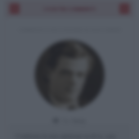
I VOSTRI COMMENTI
COMMENTO A UNA CITAZIONE DI JACK LONDON
Da:
Giusy
Confermo la mia opinione su di te, cara