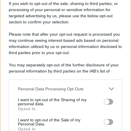
If you wish to opt-out of the sale, sharing to third parties, or
processing of your personal or sensitive information for
Ricevi LE FRASI PIÙ BELLE via e-mail
targeted advertising by us, please use the below opt-out
section to confirm your selection.
E-mail
OK
Please note that after your opt-out request is processed you
may continue seeing interest-based ads based on personal
information utilized by us or personal information disclosed to
third parties prior to your opt-out.
You may separately opt-out of the further disclosure of your
personal information by third parties on the IAB’s list of
downstream participants.
Personal Data Processing Opt Outs
This information may also be disclosed by us to third parties
on the IAB’s List of Downstream Participants that may further
I want to opt-out of the Sharing of my
disclose it to other third parties.
personal data.
Opted In
Please note that this website/app uses one or more Google
services and may gather and store information including but
I want to opt-out of the Sale of my
Personal Data.
not limited to your visit or usage behaviour. You may click to
Opted In
grant or deny consent to Google and its third-party tags to