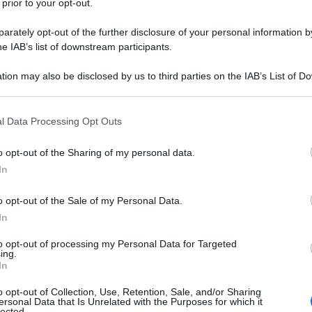
 prior to your opt-out.
rately opt-out of the further disclosure of your personal information by
he IAB’s list of downstream participants.
tion may also be disclosed by us to third parties on the IAB’s List of 
 leggenda su Stonewall, questa è la
 that may further disclose it to other third parties.
ttamente tutto nei dettagli, ma
 that this website/app uses one or more Google services and may gath
l Data Processing Opt Outs
including but not limited to your visit or usage behaviour. You may click 
 to Google and its third-party tags to use your data for below specifi
 tesoro. Be', in fondo io sono un
o opt-out of the Sharing of my personal data.
ogle consent section.
In
pre nella realtà: viviamo in qualcosa di
o opt-out of the Sale of my Personal Data.
ogni sono il nostro mondo. Siamo più
In
to opt-out of processing my Personal Data for Targeted
ing.
In
o opt-out of Collection, Use, Retention, Sale, and/or Sharing
ersonal Data that Is Unrelated with the Purposes for which it
lected.