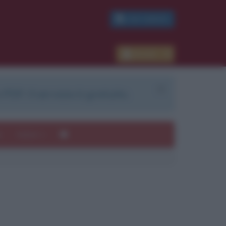
PDF GRATIS
Accedi
 PDF. Il servizio è gratuito.
e
Autori
ui
mi