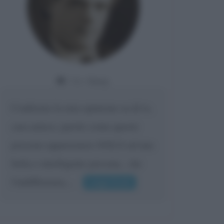
Da:
Giusy
Confermo la mia opinione su di te,
cara amica: parole come queste
possono appartenere SOLO ad una
bella e intelligente persona.. che
l'indifferenza,...
Leggi di più