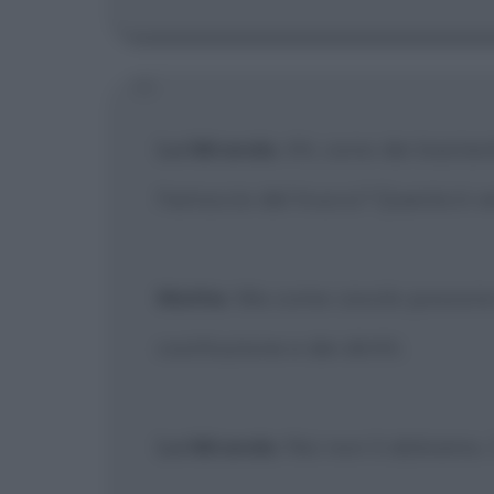
La Miranda
: Ah, sono dei bastar
l'astuccio del trucco? Questa è ve
Mattie
: Ma come cavolo possono
costituzione e dei diritti.
La Miranda
: Noi non li abbiamo. 