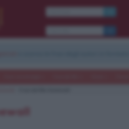
Ti piacciono le frasi dei
film?
Ricevine una ogni
settimana.
strati
e scarica le frasi degli autori in formato
I S C R I V I T I
E-mail
OK
Frasi con immagini
Frasi dei film
Storie
Poesi
onewall
Frasi del film Stonewall
b
blico anche
frasi
e
pen
sieri su
Insta
gram.
Seg
newall