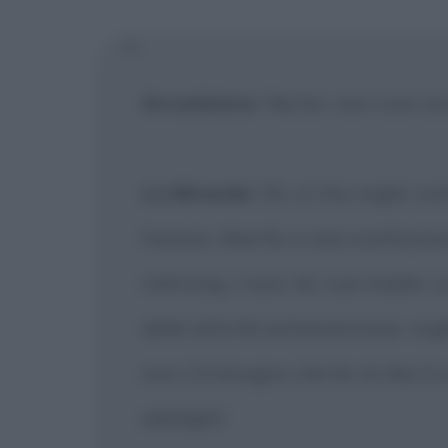
[X] Non
Arruolatore
: Hector, non vuoi c
La Miranda
: Oh, sì che voglio c
l'amore, libertà, e una costituzio
vietcong, i russi, lei, sua madre, 
delle attività antiamericane: vog
non c'è bisogno che lei mi dia i
obblighi!