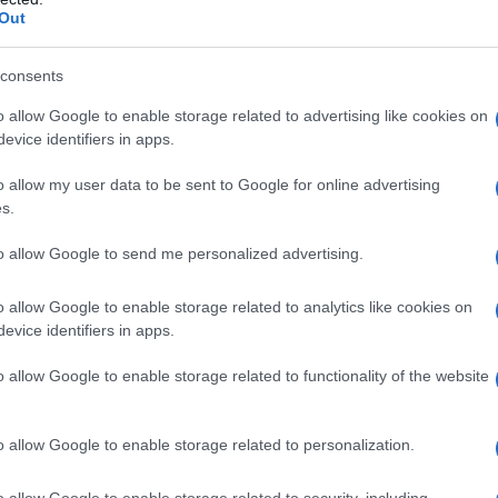
Out
n sai essere uomo?
consents
o allow Google to enable storage related to advertising like cookies on
evice identifiers in apps.
o allow my user data to be sent to Google for online advertising
s.
to allow Google to send me personalized advertising.
no venuto al mondo con una
o allow Google to enable storage related to analytics like cookies on
 È colpa mia se ci sono uomini belli
evice identifiers in apps.
i trucco? È forse colpa mia? No che non
o allow Google to enable storage related to functionality of the website
o allow Google to enable storage related to personalization.
o allow Google to enable storage related to security, including