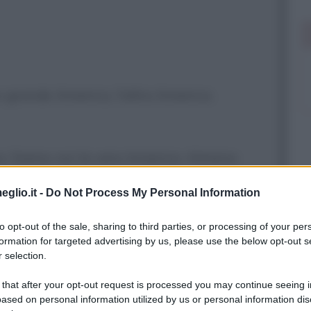
 e grande America, l'altra America.
ca. Siamo noi la vera America. Almeno
à, giusto?
[...]
Come facevo a pensare
eglio.it -
Do Not Process My Personal Information
verso?
to opt-out of the sale, sharing to third parties, or processing of your per
formation for targeted advertising by us, please use the below opt-out s
 selection.
rtà è bugiarda.
 that after your opt-out request is processed you may continue seeing i
ased on personal information utilized by us or personal information dis