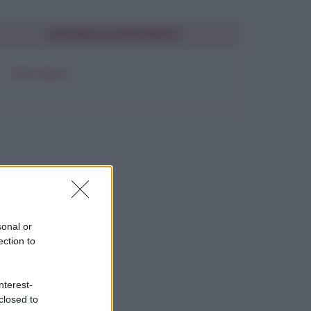
SEGUIMI SU PINTEREST
FRASI BELLE
sonal or
ection to
nterest-
closed to