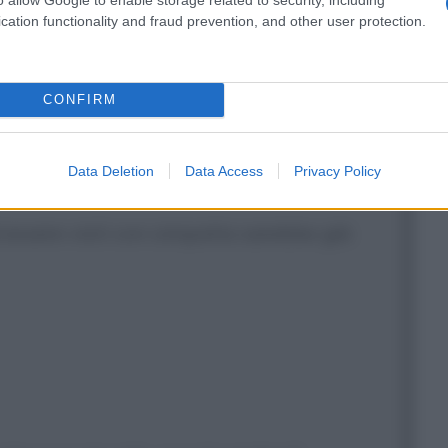
se sei un pezzo di merda?
cation functionality and fraud prevention, and other user protection.
CONFIRM
Data Deletion
Data Access
Privacy Policy
lla malattia è un concetto che gli
essere visti con simpatia sarebbe già