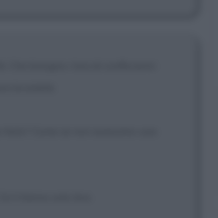
di. Che bisogno c'era di confiscarmi
ra brutalità.
 farlo? Come se non avessimo una
Ce li hanno solo loro.