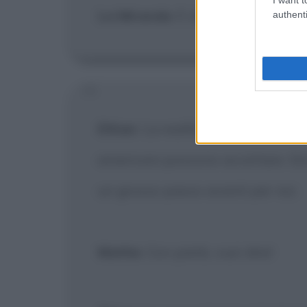
La Miranda
: E di chi è la colpa 
authenti
Ethan
: La realtà è che la tesi de
americani possono accettare. Ed 
un grosso passo avanti per noi.
Mattie
: Con pietà, vuoi dire!