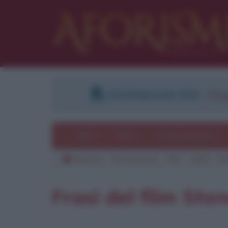
DOWNLOAD PDF
:
Regi
Temi
Frasi
Le frasi più lette
Aforismi
Frasi famose
Film
1995
St
Pu
Frasi del film Sto