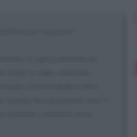
 mostrare più
ombattere per il tuo paese?
ombattere. Io voglio combattere per
ne attuale. Io voglio combattere i
suo padre, e lo stramaledetto ufficio
lio metterlo nel culo al mondo intero, e
l suo permesso, e nemmeno che mi