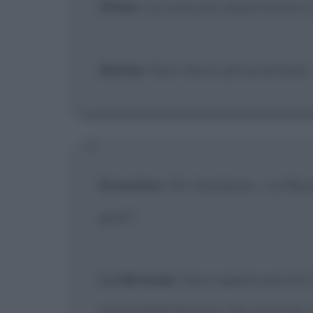
Ethan
: La cosa più importante è
Mattie
: Non riesco ad accettarlo.
Ernestine
: Oh, bambina... La Mir
guai?
La Miranda
: Vuoi sapere perché, 
irresistibile fascino che esercita s