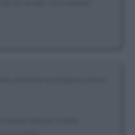
 che non sia odio, non ti sembra?
anda, no! Perché vai sempre in cerca di
Ernestine? Solo per il sottile,
u di me il farlo.