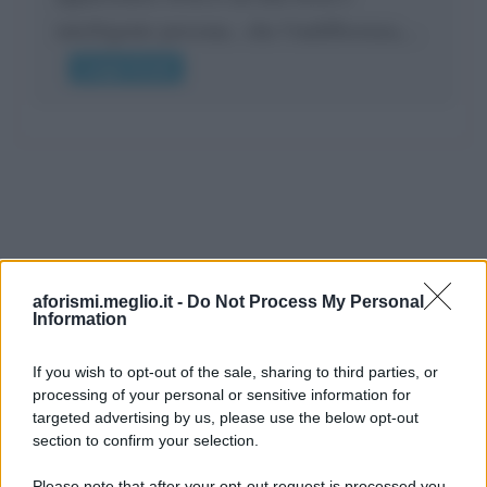
intelligente persona.. che l'indifferenza,...
Leggi di più
aforismi.meglio.it -
Do Not Process My Personal
Information
If you wish to opt-out of the sale, sharing to third parties, or
processing of your personal or sensitive information for
Ricevi LE FRASI PIÙ BELLE via e-mail
targeted advertising by us, please use the below opt-out
section to confirm your selection.
E-mail
OK
Please note that after your opt-out request is processed you