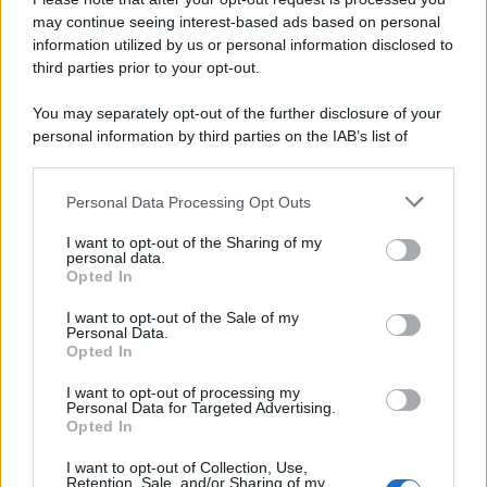
may continue seeing interest-based ads based on personal
information utilized by us or personal information disclosed to
third parties prior to your opt-out.
You may separately opt-out of the further disclosure of your
personal information by third parties on the IAB’s list of
downstream participants.
Personal Data Processing Opt Outs
This information may also be disclosed by us to third parties
on the IAB’s List of Downstream Participants that may further
I want to opt-out of the Sharing of my
disclose it to other third parties.
personal data.
Opted In
Please note that this website/app uses one or more Google
services and may gather and store information including but
I want to opt-out of the Sale of my
Personal Data.
not limited to your visit or usage behaviour. You may click to
Opted In
grant or deny consent to Google and its third-party tags to
use your data for below specified purposes in below Google
I want to opt-out of processing my
consent section.
Personal Data for Targeted Advertising.
FRASI
Opted In
Frase del giorno
I want to opt-out of Collection, Use,
Frasi celebri
Retention, Sale, and/or Sharing of my