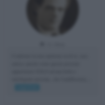
Da:
Giusy
Confermo la mia opinione su di te, cara
amica: parole come queste possono
appartenere SOLO ad una bella e
intelligente persona.. che l'indifferenza,...
Leggi di più