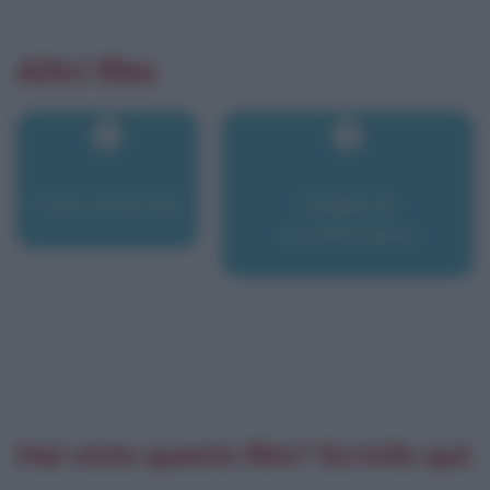
Altri film
Vizio di forma
Voglia di
ricominciare
Hai visto questo film? Scrivilo qui: