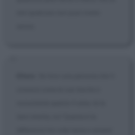
ami qualcuno non puoi vivere
senza.
Ettore
:
Se trovi una persona che ti
conosce come le sue tasche e
nonostante questo ti ama, te la
tieni stretta, no? Questa è la
differenza tra voler bene e amare!