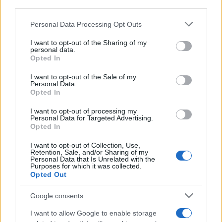
downstream participants.
Personal Data Processing Opt Outs
This information may also be disclosed by us to third parties
on the IAB’s List of Downstream Participants that may further
I want to opt-out of the Sharing of my
disclose it to other third parties.
personal data.
Opted In
Please note that this website/app uses one or more Google
services and may gather and store information including but
I want to opt-out of the Sale of my
Personal Data.
not limited to your visit or usage behaviour. You may click to
Opted In
grant or deny consent to Google and its third-party tags to
use your data for below specified purposes in below Google
I want to opt-out of processing my
consent section.
Personal Data for Targeted Advertising.
FRASI
Opted In
Frase del giorno
I want to opt-out of Collection, Use,
Frasi celebri
Retention, Sale, and/or Sharing of my
Personal Data that Is Unrelated with the
Frasi da condividere
Purposes for which it was collected.
Poesie
Opted Out
Proverbi
Incipit letterari
Google consents
Storie con morale
I want to allow Google to enable storage
FILM