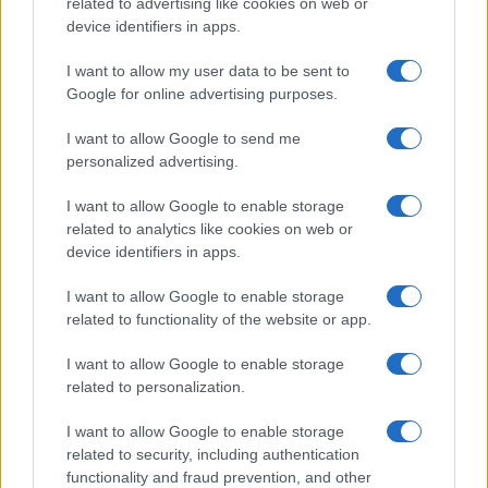
related to advertising like cookies on web or
device identifiers in apps.
Frasi dei film
Frase film della settimana
I want to allow my user data to be sent to
Frasi film più lette
Google for online advertising purposes.
Incipit dei film
Elenco registi
I want to allow Google to send me
Film più cercati
personalized advertising.
Frasi sul cinema
I want to allow Google to enable storage
SERVIZI
related to analytics like cookies on web or
Mappa del sito
device identifiers in apps.
Privacy Policy
Cookie Policy
I want to allow Google to enable storage
Frasi suddivise per tema
related to functionality of the website or app.
Foto con frasi belle
I want to allow Google to enable storage
Indice degli autori
related to personalization.
I want to allow Google to enable storage
Aforismi
.meglio.it è l'archivio web dedicato a frasi,
related to security, including authentication
aforismi e citazioni più grande del web (137.890 frasi in
functionality and fraud prevention, and other