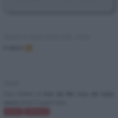
FRASI E DIALOGHI DAL FILM
In elenco
:
2
TEMI
Puoi trovare le
frasi del film Voce del verbo
amore
anche in questi temi:
Amare
Differenze