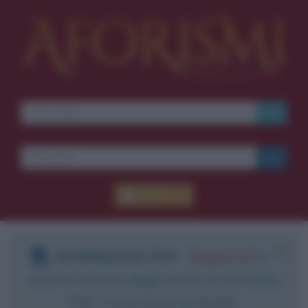
Accedi
DOWNLOAD PDF
:
Registrati
e
scarica le frasi degli autori in formato
PDF. Il servizio è gratuito.