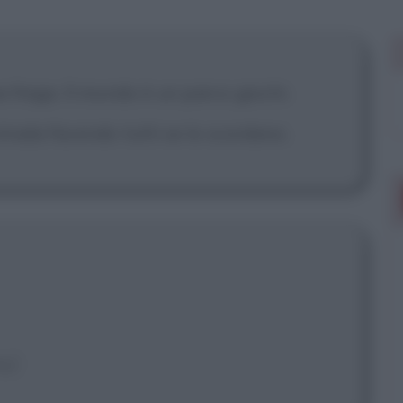
e frega. Il mondo è un parco giochi.
trada facendo tutti se lo scordano.
g.]