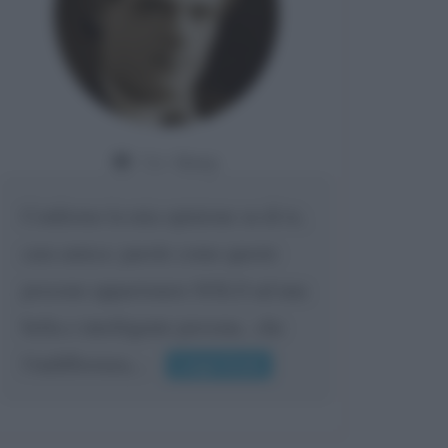
Da:
Giusy
Confermo la mia opinione su di te,
cara amica: parole come queste
possono appartenere SOLO ad una
bella e intelligente persona.. che
l'indifferenza,...
Leggi di più