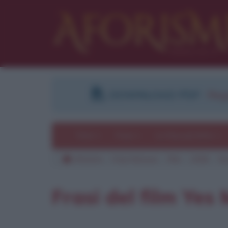
DOWNLOAD PDF
:
Regi
Temi
Frasi
Le frasi più lette
Aforismi
Frasi famose
Film
2008
Ye
Frasi del film Yes