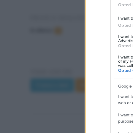
in below Go
Opted 
FRASI E DIALOGHI DAL FILM
I want t
Opted 
In elenco
:
6
I want 
Advertis
Opted 
I want t
of my P
was col
VEDI ANCHE
Opted 
Trama e dati
Film di Peyton Reed
Google 
I want t
web or d
I want t
purpose