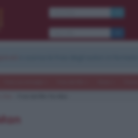
strati
e scarica le frasi degli autori in formato
Frasi con immagini
Frasi dei film
Storie
Poesi
s Man
Frasi del film Yes Man
 Man