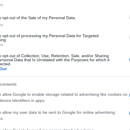
ogle consent section.
In
o opt-out of the Sale of my Personal Data.
In
to opt-out of processing my Personal Data for Targeted
ing.
In
o opt-out of Collection, Use, Retention, Sale, and/or Sharing
ersonal Data that Is Unrelated with the Purposes for which it
lected.
Out
Questo film su Amazon
consents
o allow Google to enable storage related to advertising like cookies on
evice identifiers in apps.
o allow my user data to be sent to Google for online advertising
s.