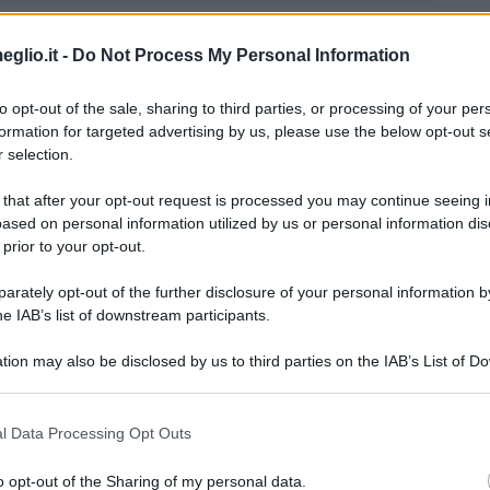
eglio.it -
Do Not Process My Personal Information
ti? Sono molto potenti.
to opt-out of the sale, sharing to third parties, or processing of your per
formation for targeted advertising by us, please use the below opt-out s
 selection.
mpre in due sullo scooter di Allison.
 that after your opt-out request is processed you may continue seeing i
ased on personal information utilized by us or personal information dis
 prior to your opt-out.
rately opt-out of the further disclosure of your personal information by
he IAB’s list of downstream participants.
tion may also be disclosed by us to third parties on the IAB’s List of 
a vita, quindi non stai vivendo.
 that may further disclose it to other third parties.
 that this website/app uses one or more Google services and may gath
l Data Processing Opt Outs
including but not limited to your visit or usage behaviour. You may click 
 to Google and its third-party tags to use your data for below specifi
o opt-out of the Sharing of my personal data.