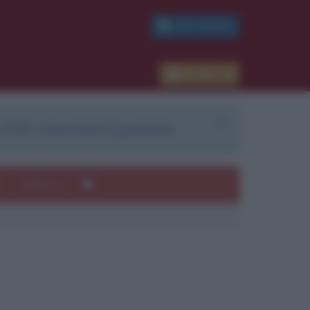
PDF GRATIS
Accedi
 PDF. Il servizio è gratuito.
e
Autori