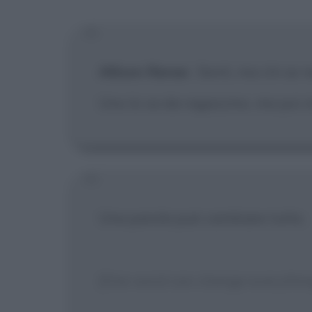
Allison Renee
:
Senti, ma chi se n
Uno lo sa da ragazzino, ma poi s
Una parola può cambiare tutto.
[One word can change everythin