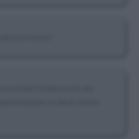
qualcosa di buono!
oi invitiate il Sì nella vostra vita,
nderà Sì! Quando voi dite Sì, entrate