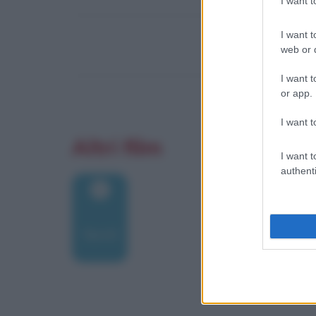
I want 
I want t
web or d
I want t
or app.
I want t
Altri film
I want t
authenti
Yentl