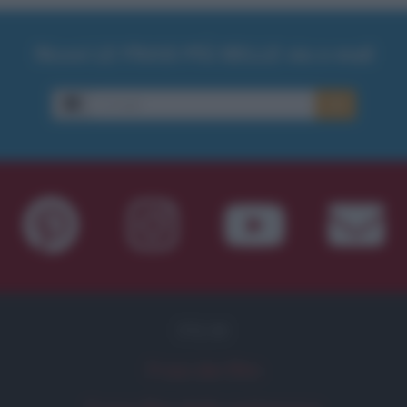
Ricevi LE FRASI PIÙ BELLE via e-mail
E-mail
OK
FILM
Frasi dei film