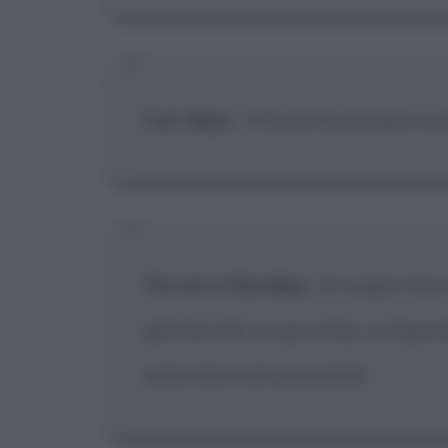
Carl Allen
:
Il Sì porta sempre a 
Terrence Bundley
:
Io voglio che v
perché il Sì, a sua volta, vi rispo
nella sfera del possibile!