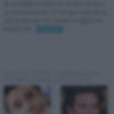
la cui chiave di volta sta nel dire sempre
un incondizionato "sì" ad ogni cosa che la
vita proponga. Carl decide di seguire la
lezione del...
Leggi di più
FRASI DI ATTORI O PERSONALITÀ
CELEBRI CORRELATE AL FILM