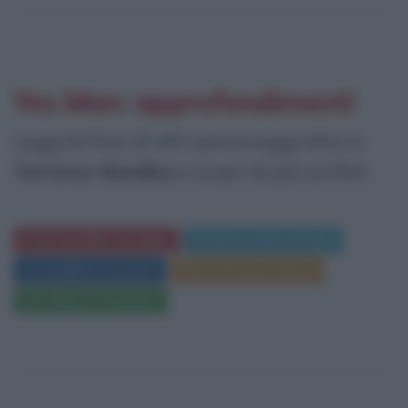
Yes Man: approfondimenti
Leggi le frasi di altri personaggi oltre a
Terrence Bundley
e scopri di più sul film:
Frasi del film Yes Man
Trama e dati sul film
Locandina e poster
Film di Peyton Reed
Yes Man su Amazon