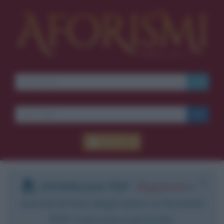
Ti piacciono le frasi dei
film?
Ricevine una ogni
settimana.
I S C R I V I T I
E-mail
OK
Accedi
Pub
blico anche
frasi
e
pen
sieri su
Insta
gram.
Segui
mi
DOWNLOAD PDF
:
Registrati
e
scarica le frasi degli autori in formato
PDF. Il servizio è gratuito.