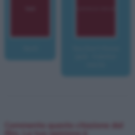
Yentl
You Don't Know
Jack - Il dottor
morte
Commenta questa citazione dal
film. La tua opinione è