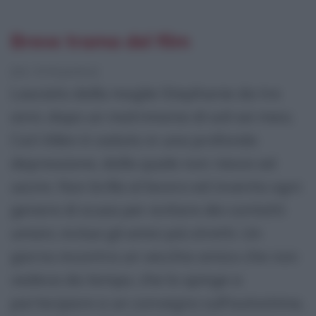
Breve trama del film
[da Wikipedia]
Lasciato dalla moglie Stephanie da tre
anni, dopo un matrimonio di soli sei mesi,
Carl Allen è caduto in una profonda
depressione, dalla quale non riesce ad
uscire. Non brilla al lavoro ed inventa ogni
genere di scusa per evitare dei contatti
umani, inclusi gli amici più stretti. Un
giorno incontra un vecchio amico che non
vedeva da tempo, che lo spinge a
partecipare a un convegno sull'autostima,