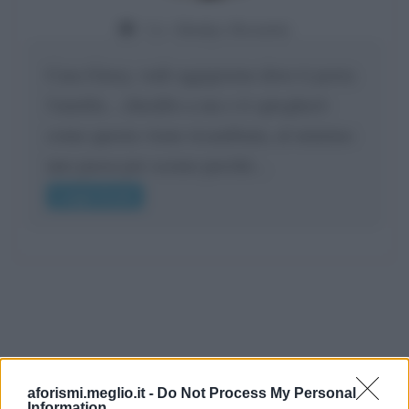
Da:
Gladys Bozanic
Cara Giusy, vedi oggigiorno dove ti porta
l'umiltà... chiedilo a me e ti spiegherò
come questa viene ricambiata, al minimo
uno passa per scemo perché...
Leggi di più
aforismi.meglio.it -
Do Not Process My Personal
Information