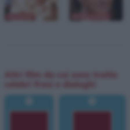
Jim Carrey
Bradley Cooper
Altri film da cui sono tratte
celebri frasi e dialoghi