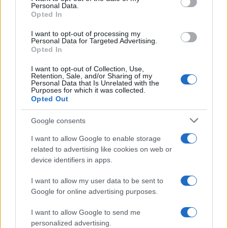
Personal Data.
not limited to your visit or usage behaviour. You may click to
Opted In
grant or deny consent to Google and its third-party tags to
use your data for below specified purposes in below Google
I want to opt-out of processing my
consent section.
Personal Data for Targeted Advertising.
FRASI
Opted In
Frase del giorno
I want to opt-out of Collection, Use,
Frasi celebri
Retention, Sale, and/or Sharing of my
Personal Data that Is Unrelated with the
Frasi da condividere
Purposes for which it was collected.
Poesie
Opted Out
Proverbi
Incipit letterari
Google consents
Storie con morale
I want to allow Google to enable storage
FILM
related to advertising like cookies on web or
device identifiers in apps.
Frasi dei film
Frase film della settimana
I want to allow my user data to be sent to
Frasi film più lette
Google for online advertising purposes.
Incipit dei film
Elenco registi
I want to allow Google to send me
Film più cercati
personalized advertising.