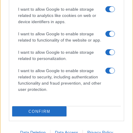
Frasi sul cinema
I want to allow Google to enable storage
SERVIZI
related to analytics like cookies on web or
Mappa del sito
device identifiers in apps.
Privacy Policy
Cookie Policy
I want to allow Google to enable storage
Frasi suddivise per tema
related to functionality of the website or app.
Foto con frasi belle
I want to allow Google to enable storage
Indice degli autori
related to personalization.
I want to allow Google to enable storage
Aforismi
.meglio.it è l'archivio web dedicato a frasi,
related to security, including authentication
aforismi e citazioni più grande del web (137.847 frasi in
functionality and fraud prevention, and other
database) • ©2005-2025 • La riproduzione dei testi è
user protection.
consentita citando la fonte secondo la Licenza
Creative Commons
• Nota: in qualità di Affiliato Amazon,
il sito ricava una commissione sugli acquisti idonei. •
CONFIRM
Contatti
Data Deletion
Data Access
Privacy Policy