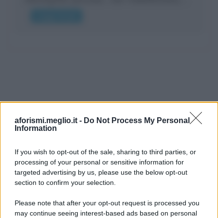
Leggi di più
aforismi.meglio.it -
Do Not Process My Personal
Information
If you wish to opt-out of the sale, sharing to third parties, or
processing of your personal or sensitive information for
Ricevi LE FRASI PIÙ BELLE via e-mail
targeted advertising by us, please use the below opt-out
section to confirm your selection.
E-mail
OK
Please note that after your opt-out request is processed you
may continue seeing interest-based ads based on personal