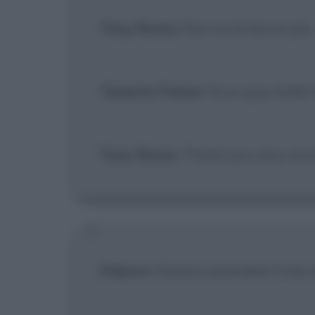
Tony Roma
: Nun ce la faccio più.
Tenente Parker
: Ecco qua, balla i
Tony Roma
: Thank you very muc
Debora
: Dovevo prendere il mio d