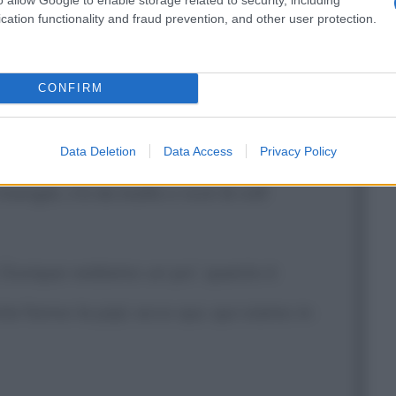
cation functionality and fraud prevention, and other user protection.
mpare c'è bisogno di tante altre cose,
CONFIRM
Data Deletion
Data Access
Privacy Policy
 mangià, s'à da ballà o rock & roll!
ll. Dunque vediamo un po', questo è
e fanno la pipì, ecco qui, qui siamo in