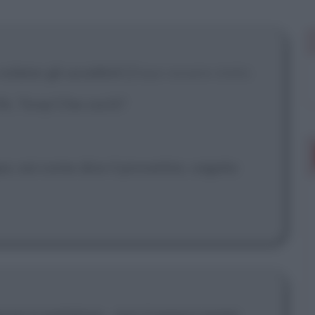
 mostrare più
olano gli uccellini!
[Dopo essere stata
h, Tony! Che cos'è?
a, sai come dice il proverbio, cagata
nzio è parlatore... non ti preoccupare