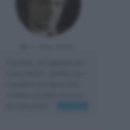
Da:
Gladys Bozanic
Cara Giusy, vedi oggigiorno dove
ti porta l'umiltà... chiedilo a me e
ti spiegherò come questa viene
ricambiata, al minimo uno passa
per scemo perché...
Leggi di più