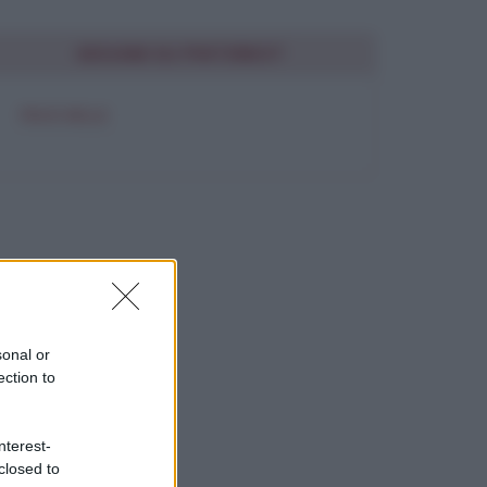
SEGUIMI SU PINTEREST
FRASI BELLE
sonal or
ection to
nterest-
closed to