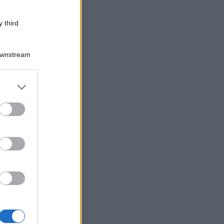
 third
Downstream
er and store
to grant or
ed purposes