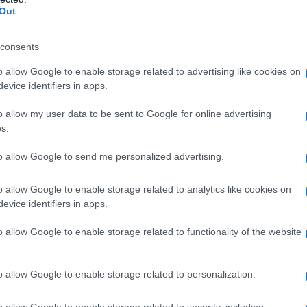
Out
isognino.
consents
o allow Google to enable storage related to advertising like cookies on
evice identifiers in apps.
o allow my user data to be sent to Google for online advertising
s.
re piscia, e non so dove fare.
to allow Google to send me personalized advertising.
o allow Google to enable storage related to analytics like cookies on
evice identifiers in apps.
lta che siamo insieme io e te hai
o allow Google to enable storage related to functionality of the website
è possibile?
o allow Google to enable storage related to personalization.
re c'è bisogno di pisciare!
o allow Google to enable storage related to security, including