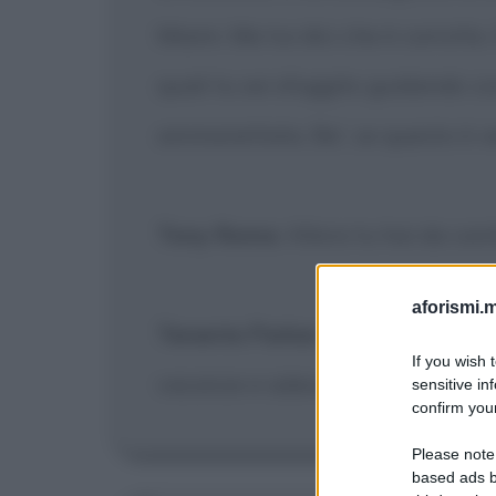
Miami. Ma tui dici che è corrotto.
quali tu sei sfuggito guidando co
ammanettata. Be', se questo è ve
Tony Roma
: Allora tu hai da can
aforismi.m
Tenente Parker
: Sta' a sentire, 
If you wish 
vacanze e adesso ti porto al prim
sensitive in
confirm your
Please note
based ads b