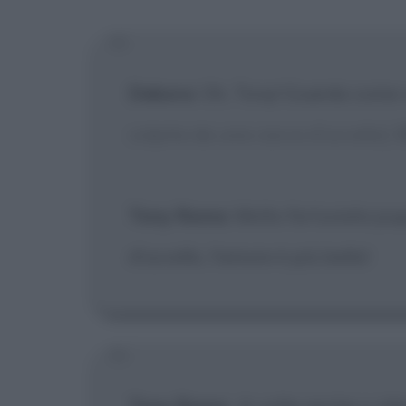
[X] Non
Debora
: Oh, Tony! Guarda come v
colpita da una cacca d'uccello]
O
Tony Roma
: Molto fortunata pup
d'uccello, l'amore è più bello!
Tony Roma
:
A volte anche o sile