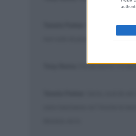
authenti
Tenete Parker
: Nella vita per ca
non solo di pisciare!
Tony Roma
: S'à da dormì, s'à da
Tenete Parker
: Certo, rock & ro
carro bestiame no? Anche le besti
discesa, ecco.