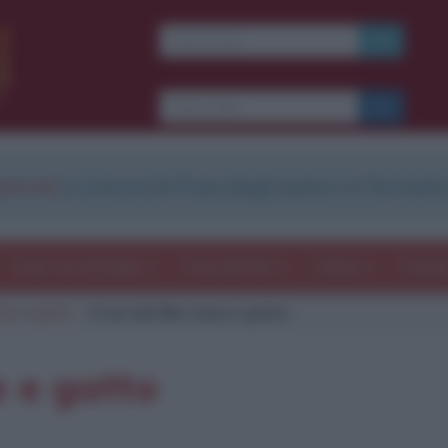
Ti piacciono le frasi dei
film?
Ricevine una ogni
settimana.
strati
e scarica le frasi degli autori in formato
I S C R I V I T I
E-mail
OK
Frasi con immagini
Frasi dei film
Storie
Poesi
ne e gatto
Frasi del film Cane e gatto
b
blico anche
frasi
e
pen
sieri su
Insta
gram.
Seg
e e gatto