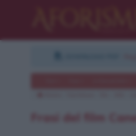
DOWNLOAD PDF
:
Regi
Temi
Frasi
Le frasi più lette
Aforismi
Frasi famose
Film
1982
Ca
Pu
Frasi del film Can