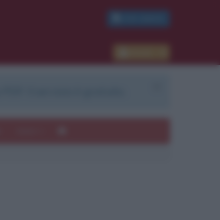
PDF GRATIS
Accedi
 PDF. Il servizio è gratuito.
e
Autori
ui
mi