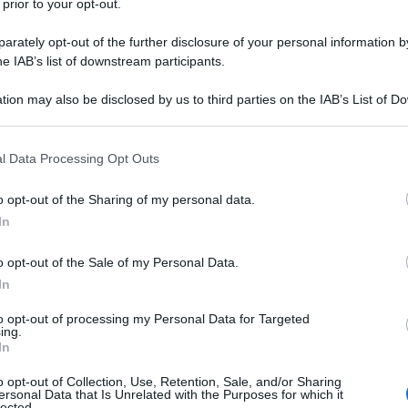
 prior to your opt-out.
rately opt-out of the further disclosure of your personal information by
hampagne... con un goccio di
he IAB’s list of downstream participants.
e! ahah! yeah baby!
tion may also be disclosed by us to third parties on the IAB’s List of 
 that may further disclose it to other third parties.
 that this website/app uses one or more Google services and may gath
l Data Processing Opt Outs
including but not limited to your visit or usage behaviour. You may click 
 to Google and its third-party tags to use your data for below specifi
o opt-out of the Sharing of my personal data.
ogle consent section.
In
Sembri un piccolo pollo, una palla di
o opt-out of the Sale of my Personal Data.
In
to opt-out of processing my Personal Data for Targeted
ing.
In
o opt-out of Collection, Use, Retention, Sale, and/or Sharing
ersonal Data that Is Unrelated with the Purposes for which it
lected.