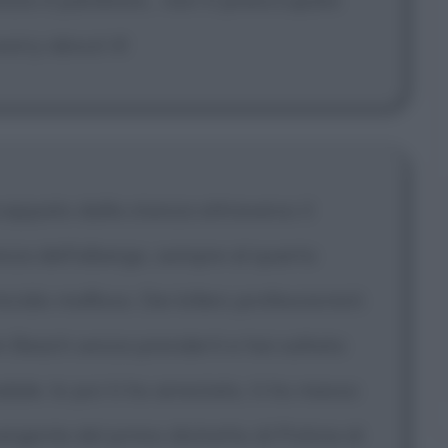
worry about it!
 scappato dalla stanza attraverso il
anza dell'albergo, sempre al quarto
cidio mafioso. Dei killers professionisti
m Beach senza prenderti e hai saltato
ale. Io poi ti ho arrestato, ti ho messo
ergente del primo distretto di Polizia di