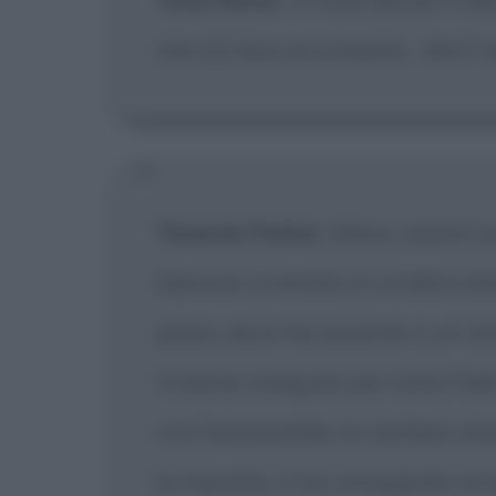
che chi tace acconsente... don't 
Tenente Parker
: Allora, saresti
balcone, e entrato in un'altra st
piano, dove hai assistito a un omi
ti hanno inseguito per tutta Pal
con l'automobile un cantiere strad
le manette, ti ho consegnato al s