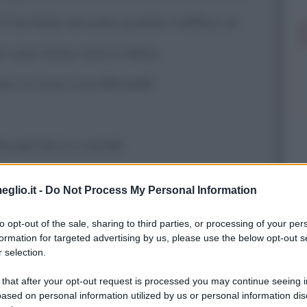
 E ha fatto arrivare quattro mafiosi, ai
n una mano sola e l'altra
ro io sono Liza Minnelli!
tà perché è a verità!
eglio.it -
Do Not Process My Personal Information
qui l'unica cosa è che hai rovinato le mie
to opt-out of the sale, sharing to third parties, or processing of your per
o posto di polizia, chiaro!?
formation for targeted advertising by us, please use the below opt-out s
 selection.
 that after your opt-out request is processed you may continue seeing i
ased on personal information utilized by us or personal information dis