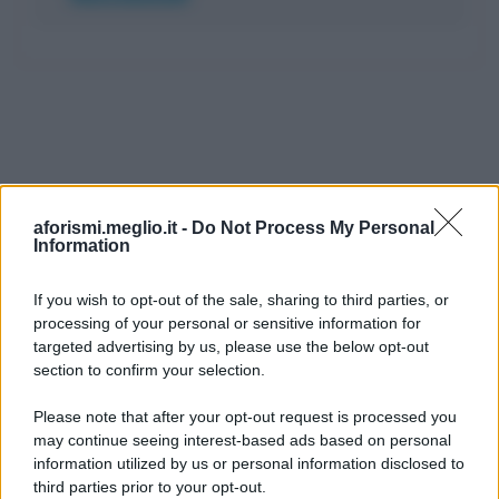
aforismi.meglio.it -
Do Not Process My Personal
Information
If you wish to opt-out of the sale, sharing to third parties, or
processing of your personal or sensitive information for
Ricevi LE FRASI PIÙ BELLE via e-mail
targeted advertising by us, please use the below opt-out
section to confirm your selection.
E-mail
OK
Please note that after your opt-out request is processed you
may continue seeing interest-based ads based on personal
information utilized by us or personal information disclosed to
third parties prior to your opt-out.