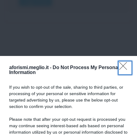
Leggi di più
aforismi.meglio.it -
Do Not Process My Personal
Information
If you wish to opt-out of the sale, sharing to third parties, or
processing of your personal or sensitive information for
Ricevi LE FRASI PIÙ BELLE via e-mail
targeted advertising by us, please use the below opt-out
section to confirm your selection.
E-mail
OK
Please note that after your opt-out request is processed you
may continue seeing interest-based ads based on personal
information utilized by us or personal information disclosed to