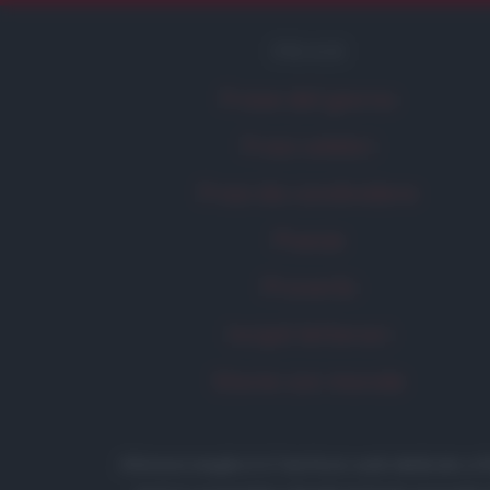
FRASI
Frase del giorno
Frasi celebri
Frasi da condividere
Poesie
Proverbi
Incipit letterari
Storie con morale
Aforismi
.meglio.it è l'archivio web dedicato a