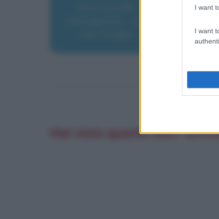
Don Camillo
I want t
monsignore... ma
I want t
non troppo
authenti
Hai visto questo film? Scrivi