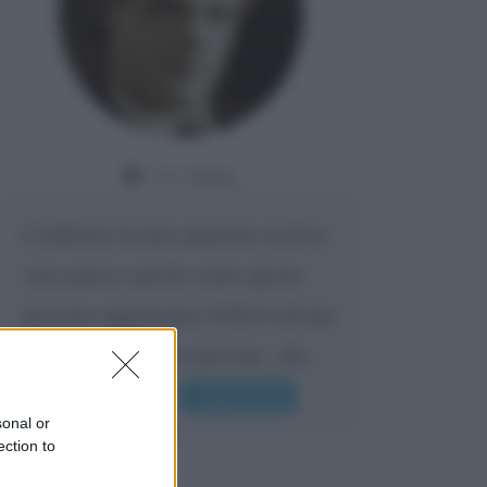
Da:
Giusy
Confermo la mia opinione su di te,
cara amica: parole come queste
possono appartenere SOLO ad una
bella e intelligente persona.. che
l'indifferenza,...
Leggi di più
sonal or
ection to