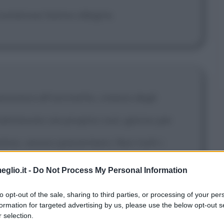
numerose hanno allegria.
vorava all'uncinetto, creava degli
matrimonio sia proprio così, giorno per
tino, senza spaventarsi. Non tutti i
occorre sempre avere una grande fede.
eglio.it -
Do Not Process My Personal Information
to opt-out of the sale, sharing to third parties, or processing of your per
formation for targeted advertising by us, please use the below opt-out s
 selection.