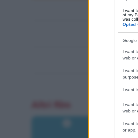
I want t
of my P
was col
Opted 
Google 
I want t
web or d
I want t
purpose
I want 
Altri film
I want t
web or d
I want t
or app.