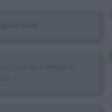
glia per sempre.
colo scorso, luce di speranza nel
nte...