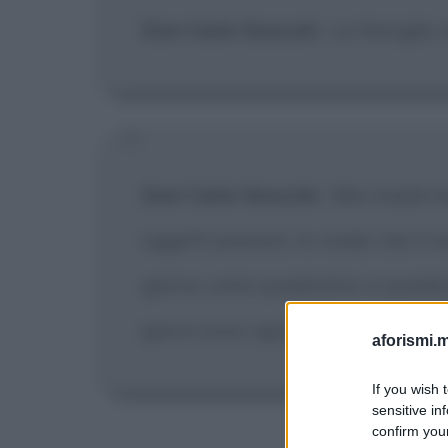
Don Carlo Gnocchi
:
Le famiglie 
Don Carlo Gnocchi
:
Mia madre la
oggetti preziosi. Io credo che il 
giorno unire quadratino a quadra
giorni sono uguali e sereni, ma 
aforismi.m
If you wish 
sensitive in
confirm your