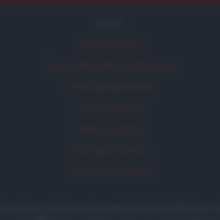
FILM
Frasi dei film
Frase film della settimana
Frasi film più lette
Incipit dei film
Elenco registi
Film più cercati
Frasi sul cinema
 frasi, aforismi e citazioni più grande del web (137.901 frasi