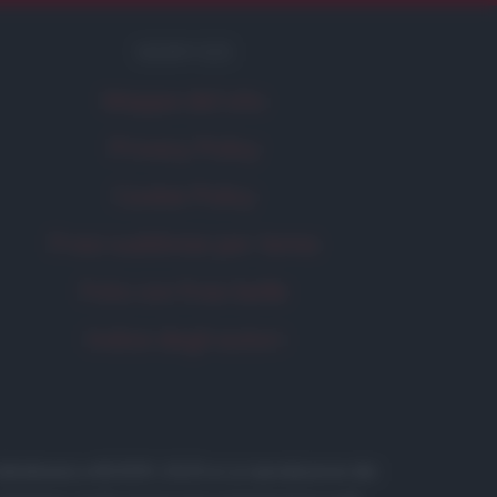
SERVIZI
Mappa del sito
Privacy Policy
Cookie Policy
Frasi suddivise per tema
Foto con frasi belle
Indice degli autori
 in database) • ©2005-2025 • La riproduzione dei