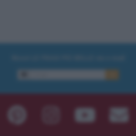
Ricevi LE FRASI PIÙ BELLE via e-mail
E-mail
OK