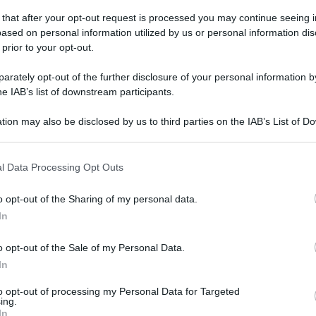
 that after your opt-out request is processed you may continue seeing i
ased on personal information utilized by us or personal information dis
 prior to your opt-out.
rately opt-out of the further disclosure of your personal information by
he IAB’s list of downstream participants.
tion may also be disclosed by us to third parties on the IAB’s List of 
 that may further disclose it to other third parties.
 that this website/app uses one or more Google services and may gath
l Data Processing Opt Outs
including but not limited to your visit or usage behaviour. You may click 
anche in questi temi:
 to Google and its third-party tags to use your data for below specifi
o opt-out of the Sharing of my personal data.
ogle consent section.
In
o opt-out of the Sale of my Personal Data.
In
to opt-out of processing my Personal Data for Targeted
ilm su Amazon
ing.
In