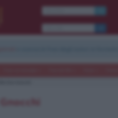
strati
e scarica le frasi degli autori in formato
Frasi con immagini
Frasi dei film
Storie
Poesi
film Don Gnocchi
 Gnocchi