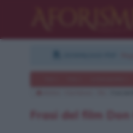
DOWNLOAD PDF
:
Regi
Temi
Frasi
Le frasi più lette
Aforismi
Frasi famose
Film
Frasi del 
Frasi del film Don