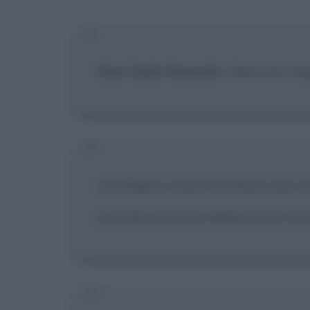
Don Carlo Gnocchi
:
Nessuno sba
Una figura indimenticabile del se
periodo più buio della storia rece