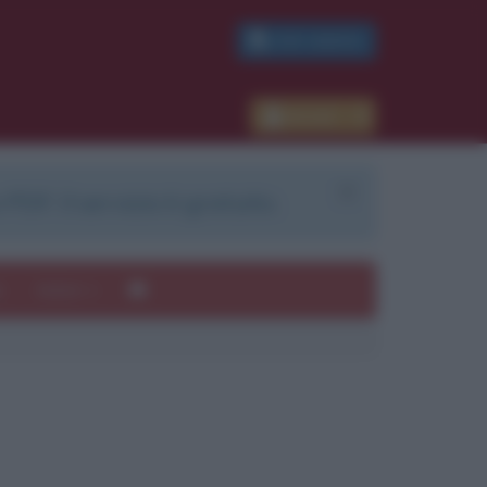
PDF GRATIS
Accedi
 PDF. Il servizio è gratuito.
e
Autori