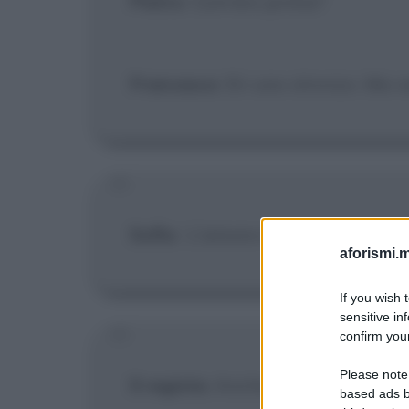
Pietro
: Com'ero prima?
Francesco
: Eri uno stronzo. Ma 
Sofia
:
L'amore e l'unica cosa che
aforismi.m
If you wish 
sensitive in
confirm your
Please note
Il regista
: Anche oggi non ti sei 
based ads b