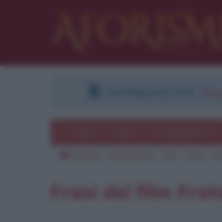
DOWNLOAD PDF
:
Regi
Temi
Frasi
Le frasi più lette
Aforismi
Frasi famose
Film
2014
Fra
Pu
Frasi del film Frate