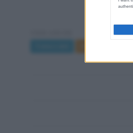
authenti
VEDI ANCHE
Trama e dati
Film di Alessio Mari