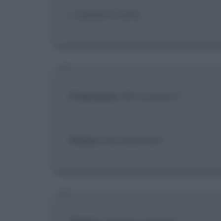
L'amore è tutto.
Francesco
: Mi riconosci?
Pietro
: Sei mamma?