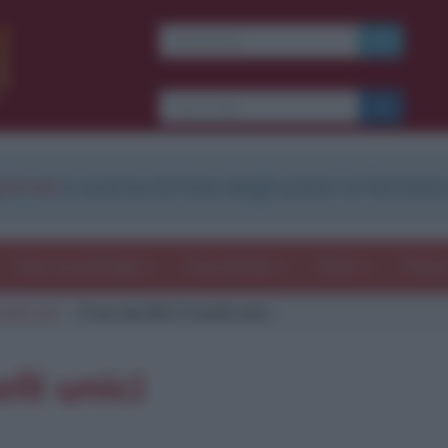
Ti piacciono le frasi dei
film?
Ricevine una ogni
settimana.
strati
e scarica le frasi degli autori in formato
I S C R I V I T I
E-mail
OK
Frasi con immagini
Frasi dei film
Storie
Poesi
telli unici
Frasi del film Fratelli unici
b
blico anche
frasi
e
pen
sieri su
Insta
gram.
Seg
lli unici