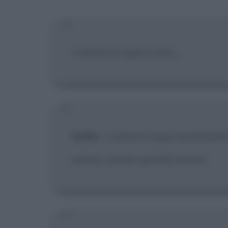
[X] Non
L'amore è quasi tutto...
Sofia
:
L'amore è quel sentimento 
passa, anche quando passa.