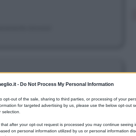
veramente stronzo!
 non dipende dai punti di vista.
eglio.it -
Do Not Process My Personal Information
to opt-out of the sale, sharing to third parties, or processing of your per
formation for targeted advertising by us, please use the below opt-out s
 selection.
 that after your opt-out request is processed you may continue seeing i
buttato, hai fatto buttare a me la
ased on personal information utilized by us or personal information dis