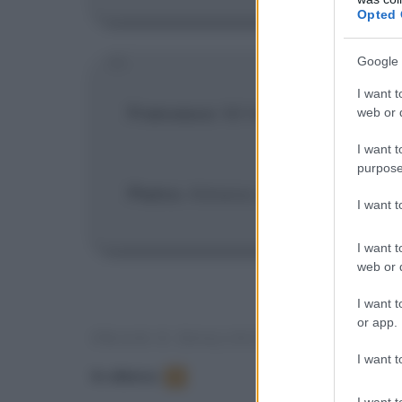
Opted 
Google 
I want t
Francesco
: Mi hai fatto vincere 
web or d
I want t
purpose
Pietro
: Almeno sei felice, no?
I want 
I want t
web or d
I want t
or app.
FRASI E DIALOGHI DAL FILM
I want t
In elenco
:
9
I want t