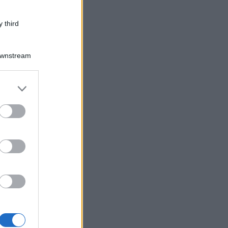
 third
Downstream
er and store
to grant or
ed purposes