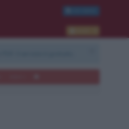
PDF GRATIS
Accedi
 PDF. Il servizio è gratuito.
e
Autori
ui
mi