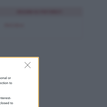
SEGUIMI SU PINTEREST
FRASI BELLE
sonal or
ection to
nterest-
closed to