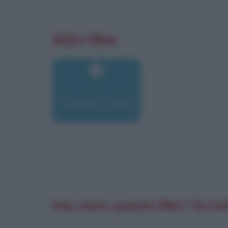
Altri film
Fratelli in erba
Hai visto questo film? Scrivi