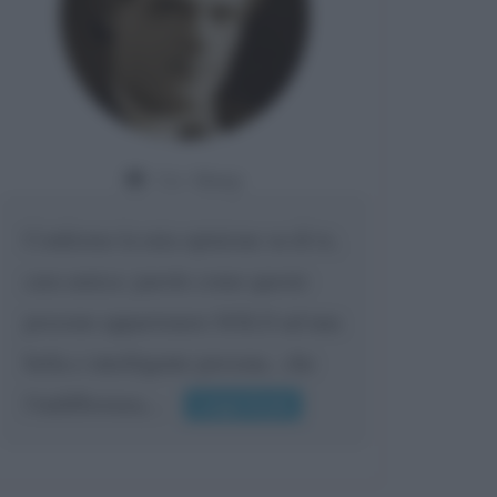
Da:
Giusy
Confermo la mia opinione su di te,
cara amica: parole come queste
possono appartenere SOLO ad una
bella e intelligente persona.. che
l'indifferenza,...
Leggi di più