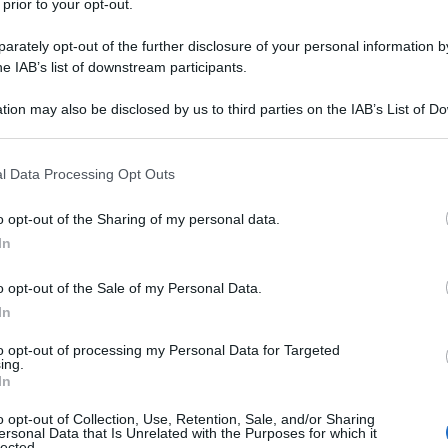
 prior to your opt-out.
n un attore, non so se capisci la
rately opt-out of the further disclosure of your personal information by
he IAB’s list of downstream participants.
tion may also be disclosed by us to third parties on the IAB’s List of 
 that may further disclose it to other third parties.
 il mio personaggio, so cosa vuole,
 that this website/app uses one or more Google services and may gath
l Data Processing Opt Outs
including but not limited to your visit or usage behaviour. You may click 
 vuole fare altro oppure no.
 to Google and its third-party tags to use your data for below specifi
o opt-out of the Sharing of my personal data.
ogle consent section.
In
o opt-out of the Sale of my Personal Data.
In
to opt-out of processing my Personal Data for Targeted
 se guardi una donna nel modo giusto,
ing.
In
o opt-out of Collection, Use, Retention, Sale, and/or Sharing
ersonal Data that Is Unrelated with the Purposes for which it
lected.